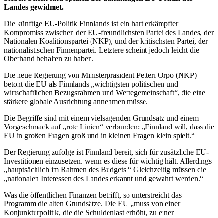
Landes gewidmet.
Die künftige EU-Politik Finnlands ist ein hart erkämpfter
Kompromiss zwischen der EU-freundlichsten Partei des Landes, der
Nationalen Koalitionspartei (NKP), und der kritischsten Partei, der
nationalistischen Finnenpartei. Letztere scheint jedoch leicht die
Oberhand behalten zu haben.
Die neue Regierung von Ministerpräsident Petteri Orpo (NKP)
betont die EU als Finnlands „wichtigsten politischen und
wirtschaftlichen Bezugsrahmen und Wertegemeinschaft“, die eine
stärkere globale Ausrichtung annehmen müsse.
Die Begriffe sind mit einem vielsagenden Grundsatz und einem
Vorgeschmack auf „rote Linien“ verbunden: „Finnland will, dass die
EU in großen Fragen groß und in kleinen Fragen klein spielt.“
Der Regierung zufolge ist Finnland bereit, sich für zusätzliche EU-
Investitionen einzusetzen, wenn es diese für wichtig hält. Allerdings
„hauptsächlich im Rahmen des Budgets.“ Gleichzeitig müssen die
„nationalen Interessen des Landes erkannt und gewahrt werden.“
Was die öffentlichen Finanzen betrifft, so unterstreicht das
Programm die alten Grundsätze. Die EU „muss von einer
Konjunkturpolitik, die die Schuldenlast erhöht, zu einer