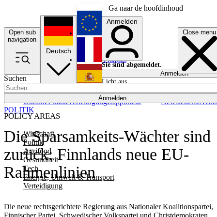
Ga naar de hoofdinhoud
Anmelden
Open sub
Close menu
English
navigation
Deutsch
Français
Sie sind abgemeldet.
Anmelden
Suchen
Licht aus
Español
Anmelden
Ukraine
Politik
Verteidigung
Rapporteur
Newsletters
Event
POLITIK
POLICY AREAS
Die Sparsamkeits-Wächter sind
Wirtschaft
Politik
zurück: Finnlands neue EU-
Agrifood
Gesundheit
Rahmenlinien
Tech
Energie, Umwelt & Transport
Verteidigung
Die neue rechtsgerichtete Regierung aus Nationaler Koalitionspartei,
Finnischer Partei, Schwedischer Volkspartei und Christdemokraten