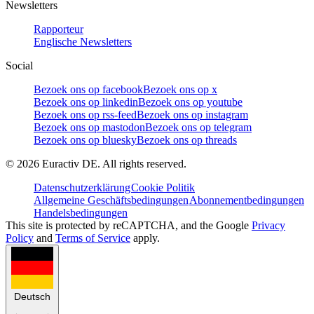
Newsletters
Rapporteur
Englische Newsletters
Social
Bezoek ons op facebook
Bezoek ons op x
Bezoek ons op linkedin
Bezoek ons op youtube
Bezoek ons op rss-feed
Bezoek ons op instagram
Bezoek ons op mastodon
Bezoek ons op telegram
Bezoek ons op bluesky
Bezoek ons op threads
©
2026
Euractiv DE. All rights reserved.
Datenschutzerklärung
Cookie Politik
Allgemeine Geschäftsbedingungen
Abonnementbedingungen
Handelsbedingungen
This site is protected by reCAPTCHA, and the Google
Privacy
Policy
and
Terms of Service
apply.
Deutsch