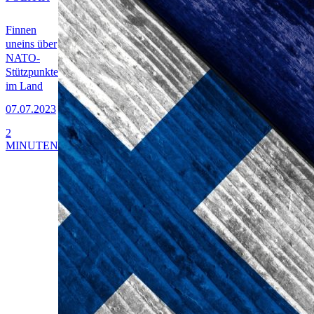
Finnen
uneins über
NATO-
Stützpunkte
im Land
07.07.2023
2
MINUTEN