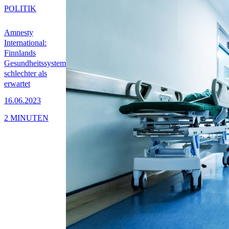
POLITIK
Amnesty
International:
Finnlands
Gesundheitssystem
schlechter als
erwartet
16.06.2023
2 MINUTEN