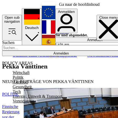
Ga naar de hoofdinhoud
Anmelden
Open sub
Close menu
English
navigation
Deutsch
Français
Sie sind abgemeldet.
Anmelden
Suchen
Licht aus
Español
Anmelden
Ukraine
Politik
Verteidigung
Rapporteur
Newsletters
Event
POLICY AREAS
Pekka Vänttinen
Wirtschaft
Politik
NEUSTE BEITRÄGE VON PEKKA VÄNTTINEN
Agrifood
Gesundheit
Tech
POLITIK
Energie, Umwelt & Transport
Verteidigung
Finnische
Regierung
vor der