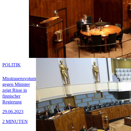
POLITIK
Misstrauensvotum
gegen Minister
zeigt Risse in
finnischer
Regierung
29.06.2023
2 MINUTEN