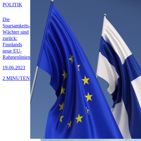
POLITIK
Die
Sparsamkeits-
Wächter sind
zurück:
Finnlands
neue EU-
Rahmenlinien
19.06.2023
2 MINUTEN