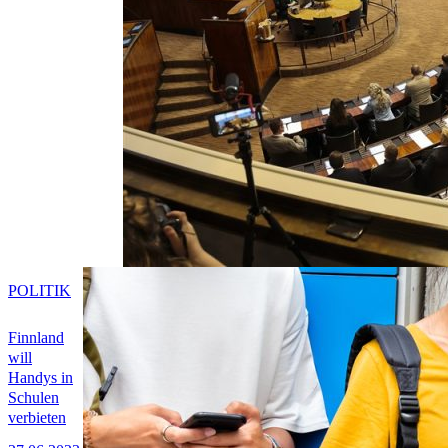
POLITIK
Finnland
will
Handys in
Schulen
verbieten