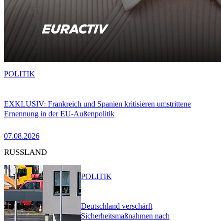
POLITIK
EXKLUSIV: Frankreich und Spanien kritisieren umstrittene
Ernennung in der EU-Außenpolitik
07.08.2026
RUSSLAND
POLITIK
Deutschland verschärft
Sicherheitsmaßnahmen nach