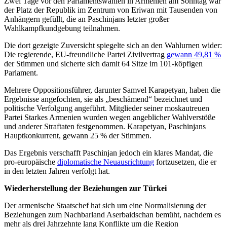
Zwei Tage vor den Parlamentswahlen in Armenien am Sonntag war
der Platz der Republik im Zentrum von Eriwan mit Tausenden von
Anhängern gefüllt, die an Paschinjans letzter großer
Wahlkampfkundgebung teilnahmen.
Die dort gezeigte Zuversicht spiegelte sich an den Wahlurnen wider:
Die regierende, EU-freundliche Partei Zivilvertrag
gewann 49,81 %
der Stimmen und sicherte sich damit 64 Sitze im 101-köpfigen
Parlament.
Mehrere Oppositionsführer, darunter Samvel Karapetyan, haben die
Ergebnisse angefochten, sie als „beschämend“ bezeichnet und
politische Verfolgung angeführt. Mitglieder seiner moskautreuen
Partei Starkes Armenien wurden wegen angeblicher Wahlverstöße
und anderer Straftaten festgenommen. Karapetyan, Paschinjans
Hauptkonkurrent, gewann 25 % der Stimmen.
Das Ergebnis verschafft Paschinjan jedoch ein klares Mandat, die
pro-europäische
diplomatische Neuausrichtung
fortzusetzen, die er
in den letzten Jahren verfolgt hat.
Wiederherstellung der Beziehungen zur Türkei
Der armenische Staatschef hat sich um eine Normalisierung der
Beziehungen zum Nachbarland Aserbaidschan bemüht, nachdem es
mehr als drei Jahrzehnte lang Konflikte um die Region