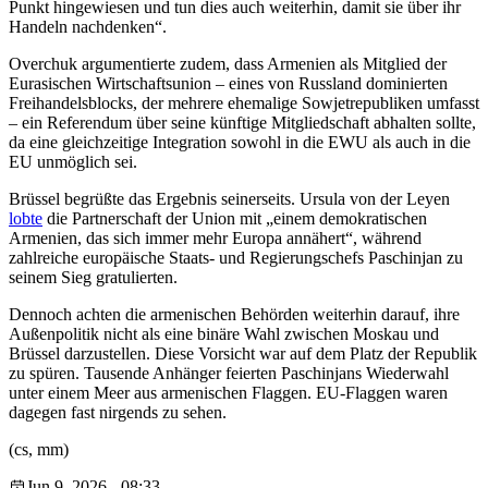
Punkt hingewiesen und tun dies auch weiterhin, damit sie über ihr
Handeln nachdenken“.
Overchuk argumentierte zudem, dass Armenien als Mitglied der
Eurasischen Wirtschaftsunion – eines von Russland dominierten
Freihandelsblocks, der mehrere ehemalige Sowjetrepubliken umfasst
– ein Referendum über seine künftige Mitgliedschaft abhalten sollte,
da eine gleichzeitige Integration sowohl in die EWU als auch in die
EU unmöglich sei.
Brüssel begrüßte das Ergebnis seinerseits. Ursula von der Leyen
lobte
die Partnerschaft der Union mit „einem demokratischen
Armenien, das sich immer mehr Europa annähert“, während
zahlreiche europäische Staats- und Regierungschefs Paschinjan zu
seinem Sieg gratulierten.
Dennoch achten die armenischen Behörden weiterhin darauf, ihre
Außenpolitik nicht als eine binäre Wahl zwischen Moskau und
Brüssel darzustellen. Diese Vorsicht war auf dem Platz der Republik
zu spüren. Tausende Anhänger feierten Paschinjans Wiederwahl
unter einem Meer aus armenischen Flaggen. EU-Flaggen waren
dagegen fast nirgends zu sehen.
(cs, mm)
Jun 9, 2026 - 08:33