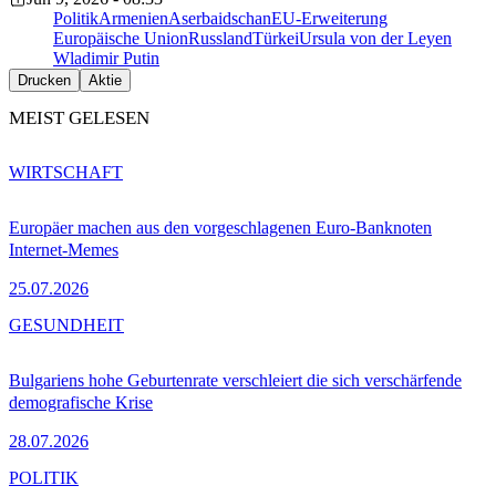
Politik
Armenien
Aserbaidschan
EU-Erweiterung
Europäische Union
Russland
Türkei
Ursula von der Leyen
Wladimir Putin
Drucken
Aktie
MEIST GELESEN
WIRTSCHAFT
Europäer machen aus den vorgeschlagenen Euro-Banknoten
Internet-Memes
25.07.2026
GESUNDHEIT
Bulgariens hohe Geburtenrate verschleiert die sich verschärfende
demografische Krise
28.07.2026
POLITIK