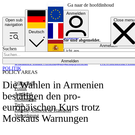
Ga naar de hoofdinhoud
Anmelden
Open sub
Close menu
English
navigation
Deutsch
Français
Sie sind abgemeldet.
Anmelden
Suchen
Licht aus
Español
Anmelden
Ukraine
Politik
Verteidigung
Rapporteur
Newsletters
Event
POLITIK
POLICY AREAS
Die Wahlen in Armenien
Wirtschaft
Politik
bestätigen den pro-
Agrifood
Gesundheit
europäischen Kurs trotz
Tech
Energie, Umwelt & Transport
Moskaus Warnungen
Verteidigung