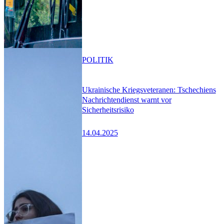
POLITIK
Ukrainische Kriegsveteranen: Tschechiens
Nachrichtendienst warnt vor
Sicherheitsrisiko
14.04.2025