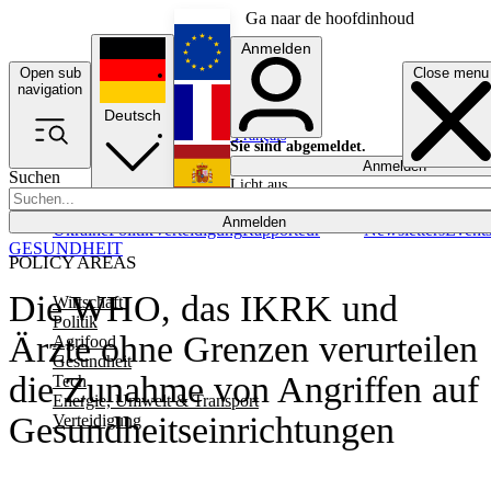
Ga naar de hoofdinhoud
Anmelden
Open sub
Close menu
English
navigation
Deutsch
Français
Sie sind abgemeldet.
Anmelden
Suchen
Licht aus
Español
Anmelden
Ukraine
Politik
Verteidigung
Rapporteur
Newsletters
Event
GESUNDHEIT
POLICY AREAS
Die WHO, das IKRK und
Wirtschaft
Politik
Ärzte ohne Grenzen verurteilen
Agrifood
Gesundheit
die Zunahme von Angriffen auf
Tech
Energie, Umwelt & Transport
Gesundheitseinrichtungen
Verteidigung