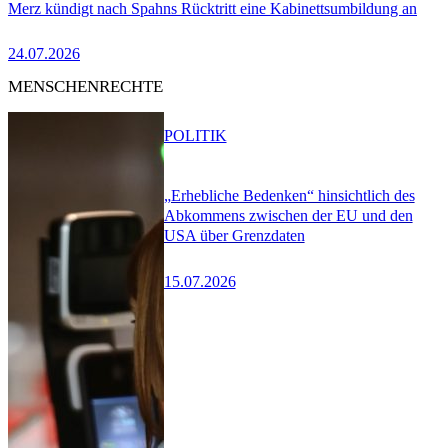
Merz kündigt nach Spahns Rücktritt eine Kabinettsumbildung an
24.07.2026
MENSCHENRECHTE
POLITIK
„Erhebliche Bedenken“ hinsichtlich des
Abkommens zwischen der EU und den
USA über Grenzdaten
15.07.2026