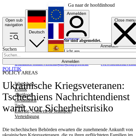
Ga naar de hoofdinhoud
Anmelden
Open sub
Close menu
English
navigation
Deutsch
Français
Sie sind abgemeldet.
Anmelden
Suchen
Licht aus
Español
Anmelden
Ukraine
Politik
Verteidigung
Rapporteur
Newsletters
Event
POLITIK
POLICY AREAS
Ukrainische Kriegsveteranen:
Wirtschaft
Politik
Tschechiens Nachrichtendienst
Agrifood
Gesundheit
warnt vor Sicherheitsrisiko
Tech
Energie, Umwelt & Transport
Verteidigung
Die tschechischen Behörden erwarten die zunehmende Ankunft von
ukrainischen Kriegsveteranen, die zu ihren geflüchteten Familien im