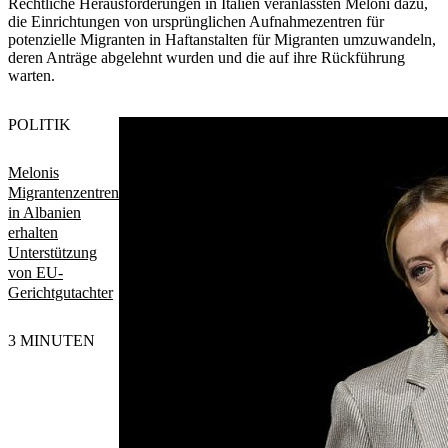
Rechtliche Herausforderungen in Italien veranlassten Meloni dazu,
die Einrichtungen von ursprünglichen Aufnahmezentren für
potenzielle Migranten in Haftanstalten für Migranten umzuwandeln,
deren Anträge abgelehnt wurden und die auf ihre Rückführung
warten.
POLITIK
Melonis
Migrantenzentren
in Albanien
erhalten
Unterstützung
von EU-
Gerichtgutachter
3 MINUTEN