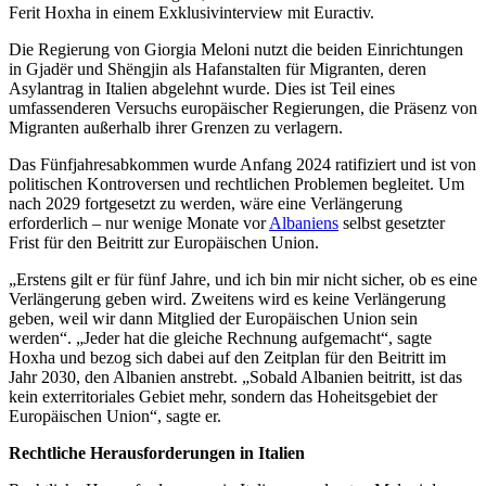
Ferit Hoxha in einem Exklusivinterview mit Euractiv.
Die Regierung von Giorgia Meloni nutzt die beiden Einrichtungen
in Gjadër und Shëngjin als Hafanstalten für Migranten, deren
Asylantrag in Italien abgelehnt wurde. Dies ist Teil eines
umfassenderen Versuchs europäischer Regierungen, die Präsenz von
Migranten außerhalb ihrer Grenzen zu verlagern.
Das Fünfjahresabkommen wurde Anfang 2024 ratifiziert und ist von
politischen Kontroversen und rechtlichen Problemen begleitet. Um
nach 2029 fortgesetzt zu werden, wäre eine Verlängerung
erforderlich – nur wenige Monate vor
Albaniens
selbst gesetzter
Frist für den Beitritt zur Europäischen Union.
„Erstens gilt er für fünf Jahre, und ich bin mir nicht sicher, ob es eine
Verlängerung geben wird. Zweitens wird es keine Verlängerung
geben, weil wir dann Mitglied der Europäischen Union sein
werden“. „Jeder hat die gleiche Rechnung aufgemacht“, sagte
Hoxha und bezog sich dabei auf den Zeitplan für den Beitritt im
Jahr 2030, den Albanien anstrebt. „Sobald Albanien beitritt, ist das
kein exterritoriales Gebiet mehr, sondern das Hoheitsgebiet der
Europäischen Union“, sagte er.
Rechtliche Herausforderungen in Italien