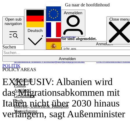
Ga naar de hoofdinhoud
Anmelden
Open sub
Close menu
English
navigation
Deutsch
Français
Sie sind abgemeldet.
Anmelden
Suchen
Licht aus
Español
Anmelden
Ukraine
Politik
Verteidigung
Rapporteur
Newsletters
Event
POLITIK
POLICY AREAS
EXKLUSIV: Albanien wird
Wirtschaft
Politik
das Migrationsabkommen mit
Agrifood
Gesundheit
Italien nicht über 2030 hinaus
Tech
Energie, Umwelt & Transport
verlängern, sagt Außenminister
Verteidigung