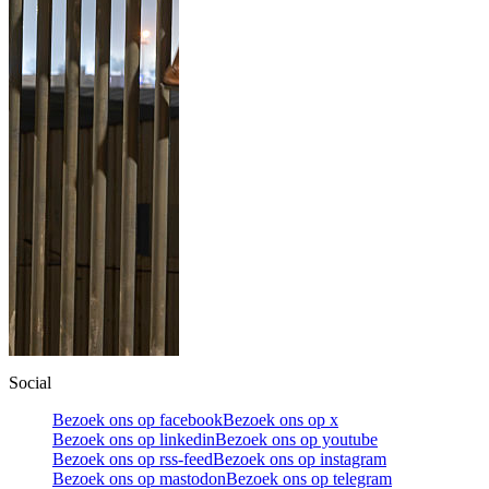
Social
Bezoek ons op facebook
Bezoek ons op x
Bezoek ons op linkedin
Bezoek ons op youtube
Bezoek ons op rss-feed
Bezoek ons op instagram
Bezoek ons op mastodon
Bezoek ons op telegram