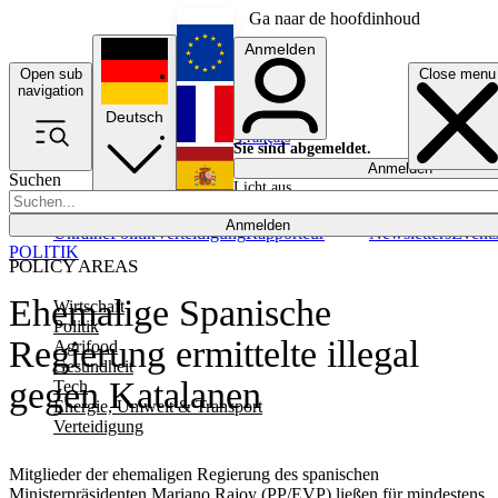
Ga naar de hoofdinhoud
Anmelden
Open sub
Close menu
English
navigation
Deutsch
Français
Sie sind abgemeldet.
Anmelden
Suchen
Licht aus
Español
Anmelden
Ukraine
Politik
Verteidigung
Rapporteur
Newsletters
Event
POLITIK
POLICY AREAS
Ehemalige Spanische
Wirtschaft
Politik
Regierung ermittelte illegal
Agrifood
Gesundheit
gegen Katalanen
Tech
Energie, Umwelt & Transport
Verteidigung
Mitglieder der ehemaligen Regierung des spanischen
Ministerpräsidenten Mariano Rajoy (PP/EVP) ließen für mindestens