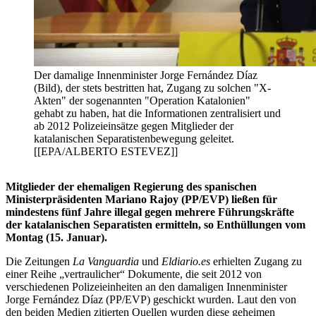
Der damalige Innenminister Jorge Fernández Díaz
(Bild), der stets bestritten hat, Zugang zu solchen "X-
Akten" der sogenannten "Operation Katalonien"
gehabt zu haben, hat die Informationen zentralisiert und
ab 2012 Polizeieinsätze gegen Mitglieder der
katalanischen Separatistenbewegung geleitet.
[[EPA/ALBERTO ESTEVEZ]]
Mitglieder der ehemaligen Regierung des spanischen
Ministerpräsidenten Mariano Rajoy (PP/EVP) ließen für
mindestens fünf Jahre illegal gegen mehrere Führungskräfte
der katalanischen Separatisten ermitteln, so Enthüllungen vom
Montag (15. Januar).
Die Zeitungen
La Vanguardia
und
Eldiario.es
erhielten Zugang zu
einer Reihe „vertraulicher“ Dokumente, die seit 2012 von
verschiedenen Polizeieinheiten an den damaligen Innenminister
Jorge Fernández Díaz (PP/EVP) geschickt wurden. Laut den von
den beiden Medien zitierten Quellen wurden diese geheimen