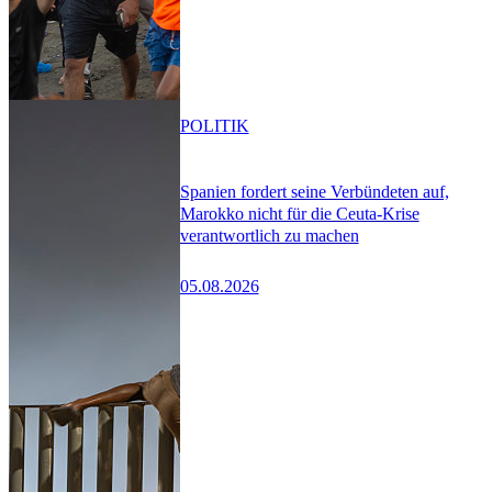
POLITIK
Spanien fordert seine Verbündeten auf,
Marokko nicht für die Ceuta-Krise
verantwortlich zu machen
05.08.2026