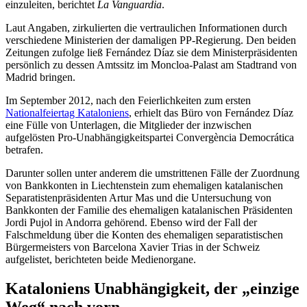
einzuleiten, berichtet
La Vanguardia
.
Laut Angaben, zirkulierten die vertraulichen Informationen durch
verschiedene Ministerien der damaligen PP-Regierung. Den beiden
Zeitungen zufolge ließ Fernández Díaz sie dem Ministerpräsidenten
persönlich zu dessen Amtssitz im Moncloa-Palast am Stadtrand von
Madrid bringen.
Im September 2012, nach den Feierlichkeiten zum ersten
Nationalfeiertag Kataloniens
, erhielt das Büro von Fernández Díaz
eine Fülle von Unterlagen, die Mitglieder der inzwischen
aufgelösten Pro-Unabhängigkeitspartei Convergència Democrática
betrafen.
Darunter sollen unter anderem die umstrittenen Fälle der Zuordnung
von Bankkonten in Liechtenstein zum ehemaligen katalanischen
Separatistenpräsidenten Artur Mas und die Untersuchung von
Bankkonten der Familie des ehemaligen katalanischen Präsidenten
Jordi Pujol in Andorra gehörend. Ebenso wird der Fall der
Falschmeldung über die Konten des ehemaligen separatistischen
Bürgermeisters von Barcelona Xavier Trias in der Schweiz
aufgelistet, berichteten beide Medienorgane.
Kataloniens Unabhängigkeit, der „einzige