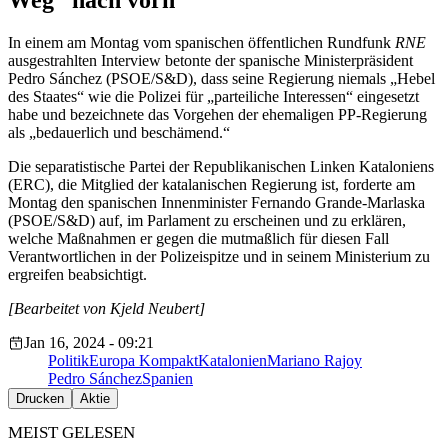
Weg“ nach vorn
In einem am Montag vom spanischen öffentlichen Rundfunk
RNE
ausgestrahlten Interview betonte der spanische Ministerpräsident
Pedro Sánchez (PSOE/S&D), dass seine Regierung niemals „Hebel
des Staates“ wie die Polizei für „parteiliche Interessen“ eingesetzt
habe und bezeichnete das Vorgehen der ehemaligen PP-Regierung
als „bedauerlich und beschämend.“
Die separatistische Partei der Republikanischen Linken Kataloniens
(ERC), die Mitglied der katalanischen Regierung ist, forderte am
Montag den spanischen Innenminister Fernando Grande-Marlaska
(PSOE/S&D) auf, im Parlament zu erscheinen und zu erklären,
welche Maßnahmen er gegen die mutmaßlich für diesen Fall
Verantwortlichen in der Polizeispitze und in seinem Ministerium zu
ergreifen beabsichtigt.
[Bearbeitet von Kjeld Neubert]
Jan 16, 2024 - 09:21
Politik
Europa Kompakt
Katalonien
Mariano Rajoy
Pedro Sánchez
Spanien
Drucken
Aktie
MEIST GELESEN