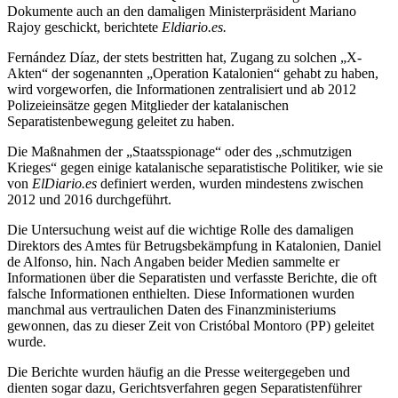
Dokumente auch an den damaligen Ministerpräsident Mariano
Rajoy geschickt, berichtete
Eldiario.es.
Fernández Díaz, der stets bestritten hat, Zugang zu solchen „X-
Akten“ der sogenannten „Operation Katalonien“ gehabt zu haben,
wird vorgeworfen, die Informationen zentralisiert und ab 2012
Polizeieinsätze gegen Mitglieder der katalanischen
Separatistenbewegung geleitet zu haben.
Die Maßnahmen der „Staatsspionage“ oder des „schmutzigen
Krieges“ gegen einige katalanische separatistische Politiker, wie sie
von
ElDiario.es
definiert werden, wurden mindestens zwischen
2012 und 2016 durchgeführt.
Die Untersuchung weist auf die wichtige Rolle des damaligen
Direktors des Amtes für Betrugsbekämpfung in Katalonien, Daniel
de Alfonso, hin. Nach Angaben beider Medien sammelte er
Informationen über die Separatisten und verfasste Berichte, die oft
falsche Informationen enthielten. Diese Informationen wurden
manchmal aus vertraulichen Daten des Finanzministeriums
gewonnen, das zu dieser Zeit von Cristóbal Montoro (PP) geleitet
wurde.
Die Berichte wurden häufig an die Presse weitergegeben und
dienten sogar dazu, Gerichtsverfahren gegen Separatistenführer