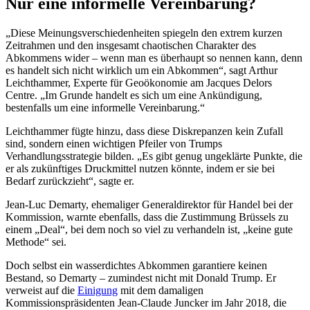
Nur eine informelle Vereinbarung?
„Diese Meinungsverschiedenheiten spiegeln den extrem kurzen
Zeitrahmen und den insgesamt chaotischen Charakter des
Abkommens wider – wenn man es überhaupt so nennen kann, denn
es handelt sich nicht wirklich um ein Abkommen“, sagt Arthur
Leichthammer, Experte für Geoökonomie am Jacques Delors
Centre. „Im Grunde handelt es sich um eine Ankündigung,
bestenfalls um eine informelle Vereinbarung.“
Leichthammer fügte hinzu, dass diese Diskrepanzen kein Zufall
sind, sondern einen wichtigen Pfeiler von Trumps
Verhandlungsstrategie bilden. „Es gibt genug ungeklärte Punkte, die
er als zukünftiges Druckmittel nutzen könnte, indem er sie bei
Bedarf zurückzieht“, sagte er.
Jean-Luc Demarty, ehemaliger Generaldirektor für Handel bei der
Kommission, warnte ebenfalls, dass die Zustimmung Brüssels zu
einem „Deal“, bei dem noch so viel zu verhandeln ist, „keine gute
Methode“ sei.
Doch selbst ein wasserdichtes Abkommen garantiere keinen
Bestand, so Demarty – zumindest nicht mit Donald Trump. Er
verweist auf die
Einigung
mit dem damaligen
Kommissionspräsidenten Jean-Claude Juncker im Jahr 2018, die