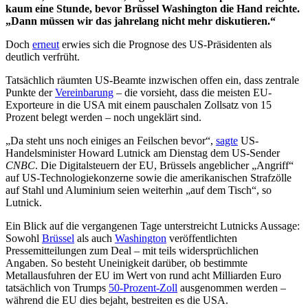
kaum eine Stunde, bevor Brüssel Washington die Hand reichte.
„Dann müssen wir das jahrelang nicht mehr diskutieren.“
Doch
erneut
erwies sich die Prognose des US-Präsidenten als
deutlich verfrüht.
Tatsächlich räumten US-Beamte inzwischen offen ein, dass zentrale
Punkte der
Vereinbarung
– die vorsieht, dass die meisten EU-
Exporteure in die USA mit einem pauschalen Zollsatz von 15
Prozent belegt werden – noch ungeklärt sind.
„Da steht uns noch einiges an Feilschen bevor“,
sagte
US-
Handelsminister Howard Lutnick am Dienstag dem US-Sender
CNBC
. Die Digitalsteuern der EU, Brüssels angeblicher „Angriff“
auf US-Technologiekonzerne sowie die amerikanischen Strafzölle
auf Stahl und Aluminium seien weiterhin „auf dem Tisch“, so
Lutnick.
Ein Blick auf die vergangenen Tage unterstreicht Lutnicks Aussage:
Sowohl
Brüssel
als auch
Washington
veröffentlichten
Pressemitteilungen zum Deal – mit teils widersprüchlichen
Angaben. So besteht Uneinigkeit darüber, ob bestimmte
Metallausfuhren der EU im Wert von rund acht Milliarden Euro
tatsächlich von Trumps
50-Prozent-Zoll
ausgenommen werden –
während die EU dies bejaht, bestreiten es die USA.