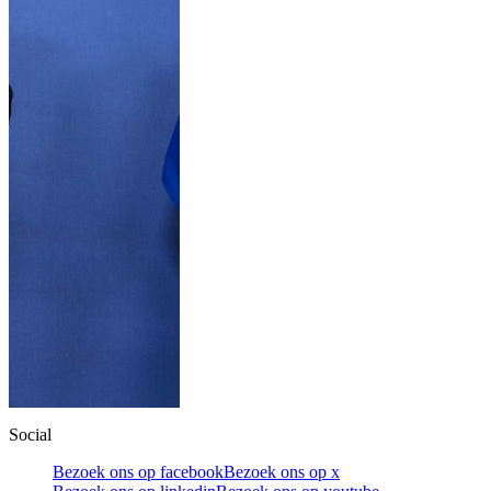
Social
Bezoek ons op facebook
Bezoek ons op x