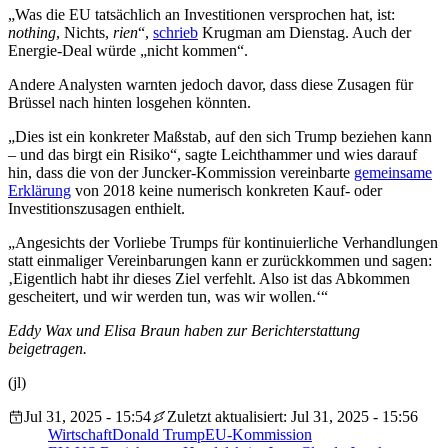
„Was die EU tatsächlich an Investitionen versprochen hat, ist:
nothing
, Nichts,
rien
“,
schrieb
Krugman am Dienstag. Auch der
Energie-Deal würde „nicht kommen“.
Andere Analysten warnten jedoch davor, dass diese Zusagen für
Brüssel nach hinten losgehen könnten.
„Dies ist ein konkreter Maßstab, auf den sich Trump beziehen kann
– und das birgt ein Risiko“, sagte Leichthammer und wies darauf
hin, dass die von der Juncker-Kommission vereinbarte
gemeinsame
Erklärung
von 2018 keine numerisch konkreten Kauf- oder
Investitionszusagen enthielt.
„Angesichts der Vorliebe Trumps für kontinuierliche Verhandlungen
statt einmaliger Vereinbarungen kann er zurückkommen und sagen:
‚Eigentlich habt ihr dieses Ziel verfehlt. Also ist das Abkommen
gescheitert, und wir werden tun, was wir wollen.‘“
Eddy Wax und Elisa Braun haben zur Berichterstattung
beigetragen.
(jl)
Jul 31, 2025 - 15:54
Zuletzt aktualisiert: Jul 31, 2025 - 15:56
Wirtschaft
Donald Trump
EU-Kommission