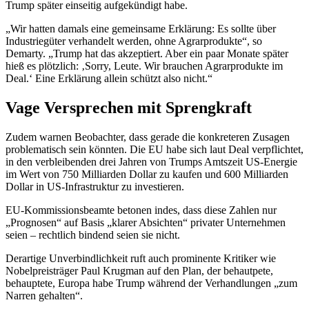
Trump später einseitig aufgekündigt habe.
„Wir hatten damals eine gemeinsame Erklärung: Es sollte über
Industriegüter verhandelt werden, ohne Agrarprodukte“, so
Demarty. „Trump hat das akzeptiert. Aber ein paar Monate später
hieß es plötzlich: ‚Sorry, Leute. Wir brauchen Agrarprodukte im
Deal.‘ Eine Erklärung allein schützt also nicht.“
Vage Versprechen mit Sprengkraft
Zudem warnen Beobachter, dass gerade die konkreteren Zusagen
problematisch sein könnten. Die EU habe sich laut Deal verpflichtet,
in den verbleibenden drei Jahren von Trumps Amtszeit US-Energie
im Wert von 750 Milliarden Dollar zu kaufen und 600 Milliarden
Dollar in US-Infrastruktur zu investieren.
EU-Kommissionsbeamte betonen indes, dass diese Zahlen nur
„Prognosen“ auf Basis „klarer Absichten“ privater Unternehmen
seien – rechtlich bindend seien sie nicht.
Derartige Unverbindlichkeit ruft auch prominente Kritiker wie
Nobelpreisträger Paul Krugman auf den Plan, der behautpete,
behauptete, Europa habe Trump während der Verhandlungen „zum
Narren gehalten“.