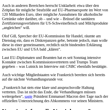
Auch in anderen Bereichen herrscht Unklarheit: etwa über den
Zeitplan für mögliche Strafzölle auf EU-Pharmaexporte im Wert von
120 Milliarden Euro, über mögliche Ausnahmen für alkoholische
Getränke oder darüber, ob – und wie – Brüssel die sanitären
Zertifizierungsverfahren für US-Schweinefleisch und Milchprodukte
„angleichen“ will.
Olof Gill, Sprecher der EU-Kommission für Handel, räumte am
Dienstag ein, dass es Diskrepanzen gebe, betonte jedoch, man wolle
diese in einer gemeinsamen, rechtlich nicht bindenden Erklärung
zwischen EU und USA bald „klären“.
Laut EU-Diplomaten und Beamten hat es seit Sonntag intensive
Kontakte zwischen Kommissionsvertretern und Trumps Team
gegeben – was Lutnick im Interview mit
CNBC
ebenfalls bestätigte.
Auch wichtige Mitgliedstaaten wie Frankreich bereiten sich bereits
auf die nächste Verhandlungsrunde vor.
„Frankreich hat stets eine klare und anspruchsvolle Haltung
vertreten. Das ist nicht das Ende, die Verhandlungen müssen
weitergehen“,
sagte
Präsident Emmanuel Macron drei Tage nach der
offiziellen Unterzeichnung des Abkommens vor seinen Ministern.