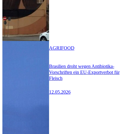
AGRIFOOD
Brasilien droht wegen Antibiotika-
Vorschriften ein EU-Exportverbot für
Fleisch
12.05.2026