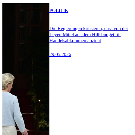
POLITIK
Die Regierungen kritisieren, dass von der
Leyen Mittel aus dem Hilfsbudget für
Handelsabkommen abzieht
29.05.2026