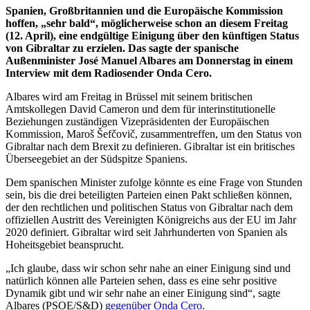
Spanien, Großbritannien und die Europäische Kommission
hoffen, „sehr bald“, möglicherweise schon an diesem Freitag
(12. April), eine endgültige Einigung über den künftigen Status
von Gibraltar zu erzielen. Das sagte der spanische
Außenminister José Manuel Albares am Donnerstag in einem
Interview mit dem Radiosender Onda Cero.
Albares wird am Freitag in Brüssel mit seinem britischen
Amtskollegen David Cameron und dem für interinstitutionelle
Beziehungen zuständigen Vizepräsidenten der Europäischen
Kommission, Maroš Šefčovič, zusammentreffen, um den Status von
Gibraltar nach dem Brexit zu definieren. Gibraltar ist ein britisches
Überseegebiet an der Südspitze Spaniens.
Dem spanischen Minister zufolge könnte es eine Frage von Stunden
sein, bis die drei beteiligten Parteien einen Pakt schließen können,
der den rechtlichen und politischen Status von Gibraltar nach dem
offiziellen Austritt des Vereinigten Königreichs aus der EU im Jahr
2020 definiert. Gibraltar wird seit Jahrhunderten von Spanien als
Hoheitsgebiet beansprucht.
„Ich glaube, dass wir schon sehr nahe an einer Einigung sind und
natürlich können alle Parteien sehen, dass es eine sehr positive
Dynamik gibt und wir sehr nahe an einer Einigung sind“, sagte
Albares (PSOE/S&D)
gegenüber Onda Cero
.