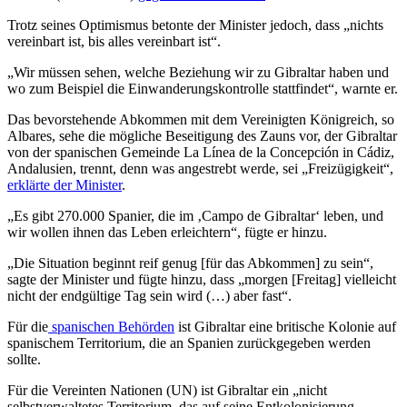
Trotz seines Optimismus betonte der Minister jedoch, dass „nichts
vereinbart ist, bis alles vereinbart ist“.
„Wir müssen sehen, welche Beziehung wir zu Gibraltar haben und
wo zum Beispiel die Einwanderungskontrolle stattfindet“, warnte er.
Das bevorstehende Abkommen mit dem Vereinigten Königreich, so
Albares, sehe die mögliche Beseitigung des Zauns vor, der Gibraltar
von der spanischen Gemeinde La Línea de la Concepción in Cádiz,
Andalusien, trennt, denn was angestrebt werde, sei „Freizügigkeit“,
erklärte der Minister
.
„Es gibt 270.000 Spanier, die im ‚Campo de Gibraltar‘ leben, und
wir wollen ihnen das Leben erleichtern“, fügte er hinzu.
„Die Situation beginnt reif genug [für das Abkommen] zu sein“,
sagte der Minister und fügte hinzu, dass „morgen [Freitag] vielleicht
nicht der endgültige Tag sein wird (…) aber fast“.
Für die
spanischen Behörden
ist Gibraltar eine britische Kolonie auf
spanischem Territorium, die an Spanien zurückgegeben werden
sollte.
Für die Vereinten Nationen (UN) ist Gibraltar ein „nicht
selbstverwaltetes Territorium, das auf seine Entkolonisierung