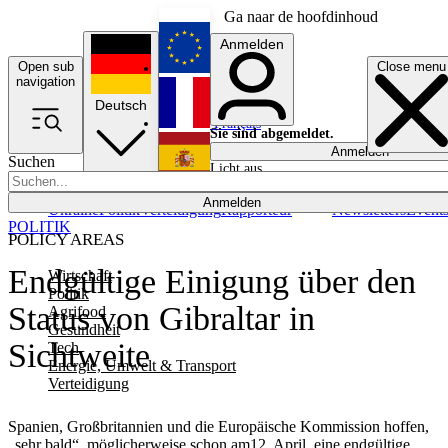
Ga naar de hoofdinhoud
Anmelden
Open sub
Close menu
English
navigation
Deutsch
Français
Sie sind abgemeldet.
Anmelden
Suchen
Licht aus
Español
Anmelden
Ukraine
Politik
Verteidigung
Rapporteur
Newsletters
Event
POLITIK
POLICY AREAS
Endgültige Einigung über den
Wirtschaft
Politik
Status von Gibraltar in
Agrifood
Gesundheit
Sichtweite
Tech
Energie, Umwelt & Transport
Verteidigung
Spanien, Großbritannien und die Europäische Kommission hoffen,
„sehr bald“, möglicherweise schon am12. April, eine endgültige