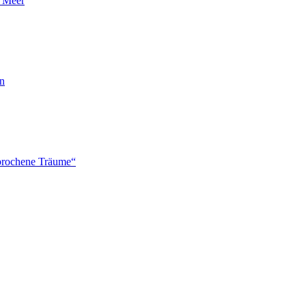
n Meer
en
brochene Träume“