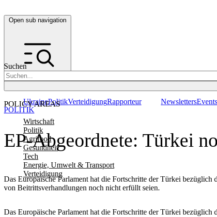
Open sub navigation
Suchen
Ukraine
Politik
Verteidigung
Rapporteur
Newsletters
Event
POLICY AREAS
POLITIK
Wirtschaft
Politik
EP-Abgeordnete: Türkei noc
Agrifood
Gesundheit
Tech
Energie, Umwelt & Transport
Verteidigung
Das Europäische Parlament hat die Fortschritte der Türkei bezüglich 
von Beitrittsverhandlungen noch nicht erfüllt seien.
Das Europäische Parlament hat die Fortschritte der Türkei bezüglich 