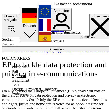
Ga naar de hoofdinhoud
Anmelden
Open sub
Close menu
English
navigation
Deutsch
Français
Sie sind abgemeldet.
Anmelden
Suchen
Licht aus
Español
Anmelden
Ukraine
Politik
Verteidigung
Rapporteur
Newsletters
Event
POLICY AREAS
EP to tackle data protection and
Wirtschaft
privacy in e-communications
Politik
Agrifood
Gesundheit
Tech
Energie, Umwelt & Transport
On 6 September the European Parliament (EP) plenary will vote on
Verteidigung
the draft directive on data protection and privacy in electronic
communications. On 10 July the EP committee on citizens' freedoms
and rights, justice and home affairs voted for an opt-out regime for
electronic communications, but not all agree this is the way to go.