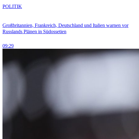
POLITIK
Großbritannien, Frankreich, Deutschland und Italien warnen vor
Russlands Plänen in Südossetien
09:29