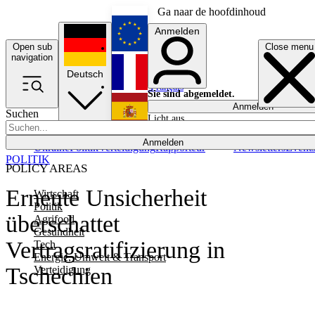
Ga naar de hoofdinhoud
Anmelden
Open sub
Close menu
English
navigation
Deutsch
Français
Sie sind abgemeldet.
Anmelden
Suchen
Licht aus
Español
Anmelden
Ukraine
Politik
Verteidigung
Rapporteur
Newsletters
Event
POLITIK
POLICY AREAS
Erneute Unsicherheit
Wirtschaft
Politik
überschattet
Agrifood
Gesundheit
Vertragsratifizierung in
Tech
Energie, Umwelt & Transport
Tschechien
Verteidigung