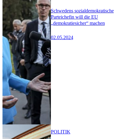
Schwedens sozialdemokratische
Parteichefin will die EU
„demokratiesicher“ machen
02.05.2024
POLITIK