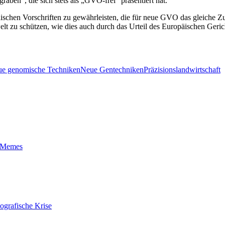
raben“, die sich stets als „GVO-frei“ präsentiert hat.
ischen Vorschriften zu gewährleisten, die für neue GVO das gleiche Z
zu schützen, wie dies auch durch das Urteil des Europäischen Gericht
e genomische Techniken
Neue Gentechniken
Präzisionslandwirtschaft
t-Memes
ografische Krise