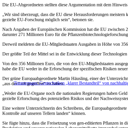
Die EU-Abgeordneten stellten diese Argumentation mit dem Hinweis i
„Wir sind überzeugt, dass die EU diese Herausforderungen meistern 
gezielte EU-Forschung möglich sein“, betonen sie.
Nach Angaben der Europäischen Kommission hat die EU zwischen 20
darunter 271 Millionen Euro für die Pflanzenbiotechnologieforschung
Derweil meldeten die EU-Mitgliedstaaten Ausgaben in Höhe von 356 
Der größte Teil der Mittel sei in die Entwicklung dieser Technologi
Von den 356 Millionen Euro, die von den EU-Mitgliedstaaten ausgeg
habe die EU weder in die Erforschung der spezifischen Risiken neu
Der grüne Europaabgeordnete Martin Häusling, einer der Unterzeichn
Timmermans: Gentechniken „klarer Bestandteil“ von nachhalti
„aus der Luft gegriffen“ zu haben.
„Weder die EU-Organe noch die nationalen Regierungen haben Geld für
gezielte Erforschung des potenziellen Risikos und der Nachweissystem
Eine weitere Unterzeichnerin des Schreibens, die Europaabgeordnet
Kontrolle auf unseren Tellern landen“ können.
Sie fügte hinzu, dass die Freisetzung von gen-editierten Pflanzen in 