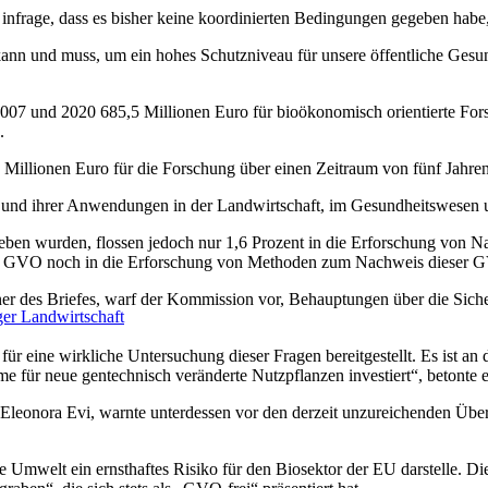
nfrage, dass es bisher keine koordinierten Bedingungen gegeben habe,
kann und muss, um ein hohes Schutzniveau für unsere öffentliche Gesun
07 und 2020 685,5 Millionen Euro für bioökonomisch orientierte F
.
Millionen Euro für die Forschung über einen Zeitraum von fünf Jahren
en und ihrer Anwendungen in der Landwirtschaft, im Gesundheitswesen un
eben wurden, flossen jedoch nur 1,6 Prozent in die Erforschung von 
er GVO noch in die Erforschung von Methoden zum Nachweis dieser GV
er des Briefes, warf der Kommission vor, Behauptungen über die Sich
ger Landwirtschaft
 eine wirkliche Untersuchung dieser Fragen bereitgestellt. Es ist an 
e für neue gentechnisch veränderte Nutzpflanzen investiert“, betonte e
e Eleonora Evi, warnte unterdessen vor den derzeit unzureichenden Ü
die Umwelt ein ernsthaftes Risiko für den Biosektor der EU darstelle. 