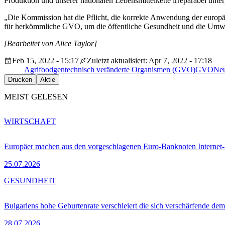
Produktion und unserer nationalen Lebensmittelkette irreparabel unterg
„Die Kommission hat die Pflicht, die korrekte Anwendung der europä
für herkömmliche GVO, um die öffentliche Gesundheit und die Umwelt 
[Bearbeitet von Alice Taylor]
Feb 15, 2022 - 15:17
Zuletzt aktualisiert: Apr 7, 2022 - 17:18
Agrifood
gentechnisch veränderte Organismen (GVO)
GVO
Neu
Drucken
Aktie
MEIST GELESEN
WIRTSCHAFT
Europäer machen aus den vorgeschlagenen Euro-Banknoten Interne
25.07.2026
GESUNDHEIT
Bulgariens hohe Geburtenrate verschleiert die sich verschärfende dem
28.07.2026