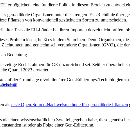
U ermöglichen, eine fundierte Politik in diesem Bereich zu entwickel
s gen-editierte Organismen unter die strengere EU-Richtlinie über g
, diese Pflanzen von konventionell gezüchteten Sorten zu unterscheiden.
fter Tests die EU-Länder bei ihren Importen derzeit nicht prüfen, ob 
ieses Problem lösen, heißt es in dem Schreiben. Denn Organismen, die
e Züchtungen und gentechnisch veränderte Organismen (GVO), die derz
 an Bedeutung.
rzeitige Rechtsrahmen für GE unzureichend sei. Seither überarbeitet 
eite Quartal 2023 erwartet.
e auf der Grundlage revolutionärer Gen-Editierungs-Technologien zu e
 überzeugt
wickeln“.
en als
erste Open-Source-Nachweismethode für gen-editierte Pflanzen
g
nie einen wissenschaftlichen Zweifel gegeben habe, diese genetisch
entstanden ist oder als Folge einer Gen-Editierung.