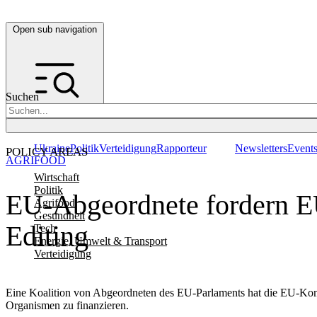
Open sub navigation
Suchen
Ukraine
Politik
Verteidigung
Rapporteur
Newsletters
Event
POLICY AREAS
AGRIFOOD
Wirtschaft
Politik
EU-Abgeordnete fordern E
Agrifood
Gesundheit
Editing
Tech
Energie, Umwelt & Transport
Verteidigung
Eine Koalition von Abgeordneten des EU-Parlaments hat die EU-Komm
Organismen zu finanzieren.