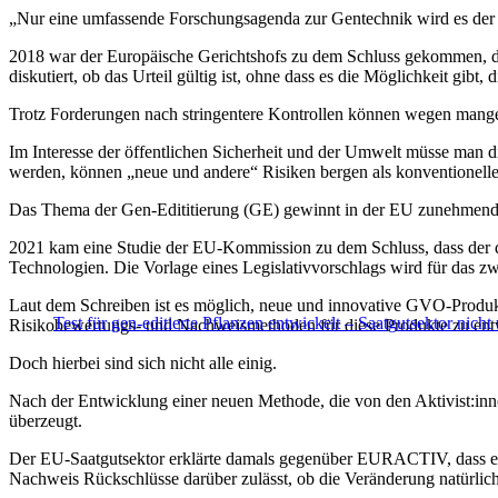
„Nur eine umfassende Forschungsagenda zur Gentechnik wird es der E
2018 war der Europäische Gerichtshofs zu dem Schluss gekommen, das
diskutiert, ob das Urteil gültig ist, ohne dass es die Möglichkeit gibt
Trotz Forderungen nach stringentere Kontrollen können wegen mangelha
Im Interesse der öffentlichen Sicherheit und der Umwelt müsse man d
werden, können „neue und andere“ Risiken bergen als konventionell
Das Thema der Gen-Edititierung (GE) gewinnt in der EU zunehmend
2021 kam eine Studie der EU-Kommission zu dem Schluss, dass der de
Technologien. Die Vorlage eines Legislativvorschlags wird für das zw
Laut dem Schreiben ist es möglich, neue und innovative GVO-Produkt
Test für gen-editierte Pflanzen entwickelt – Saatgutsektor nicht
Risikobewertungs- und Nachweismethoden für diese Produkte zu ent
Doch hierbei sind sich nicht alle einig.
Nach der Entwicklung einer neuen Methode, die von den Aktivist:inn
überzeugt.
Der EU-Saatgutsektor erklärte damals gegenüber EURACTIV, dass es 
Nachweis Rückschlüsse darüber zulässt, ob die Veränderung natürlich 