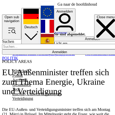
Ga naar de hoofdinhoud
Anmelden
Open sub
Close menu
English
navigation
Deutsch
Français
Sie sind abgemeldet.
Anmelden
Suchen
Licht aus
Español
Anmelden
Ukraine
Politik
Verteidigung
Rapporteur
Newsletters
Event
POLITIK
POLICY AREAS
EU-Außenminister treffen sich
Wirtschaft
Politik
zum Thema Energie, Ukraine
Agrifood
Gesundheit
und Verteidigung
Tech
Energie, Umwelt & Transport
Verteidigung
Die EU-Außen- und Verteidigungsminister treffen sich am Montag
(21. März) in Brüssel. Im Mittelpunkt steht die Frage, wie weit die