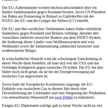
Die EU-Außenminister werden höchstwahrscheinlich über ein
fünftes Sanktionspaket gegen Russland beraten, bevor US-Präsident
Joe Biden am Donnerstag in Brüssel zu Gipfeltreffen mit der
NATO, der EU und der Gruppe der Sieben (G7) eintrifft.
Die EU und ihre westlichen Verbündeten haben bisher erhebliche
Sanktionen gegen Russland und Belarus verhängt, darunter den
Ausschluss mehrerer russischer Banken aus dem SWIFT-System,
die Isolierung dieser Länder vom Weltfinanzsystem und vom
Welthandel sowie die Sanktionierung zahlreicher russischer und
weißrussischer Bürger.
In wirtschaftlicher Hinsicht wird die schwierigste Entscheidung in
dieser Woche darin bestehen, ob man sich wie die USA und das
Vereinigte Königreich gegen russisches Öl richtet. Die EU hat dies
bisher noch nicht getan, da sie bei der Energieversorgung auf
russisches Gas angewiesen ist.
Zuvor hatte die Europäische Kommission zugesagt, die EU-
Einkäufe von russischem Gas in diesem Jahr durch eine
Diversifizierung der Lieferanten und eine Steigerung der Produktion
von erneuerbarem Wasserstoff um
zwei Drittel
zu reduzieren.
Einigen EU-Diplomaten zufolge gab es letzte Woche nicht zu viel