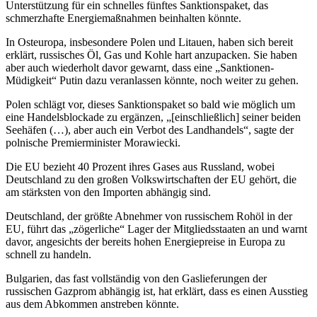
Unterstützung für ein schnelles fünftes Sanktionspaket, das
schmerzhafte Energiemaßnahmen beinhalten könnte.
In Osteuropa, insbesondere Polen und Litauen, haben sich bereit
erklärt, russisches Öl, Gas und Kohle hart anzupacken. Sie haben
aber auch wiederholt davor gewarnt, dass eine „Sanktionen-
Müdigkeit“ Putin dazu veranlassen könnte, noch weiter zu gehen.
Polen schlägt vor, dieses Sanktionspaket so bald wie möglich um
eine Handelsblockade zu ergänzen, „[einschließlich] seiner beiden
Seehäfen (…), aber auch ein Verbot des Landhandels“, sagte der
polnische Premierminister Morawiecki.
Die EU bezieht 40 Prozent ihres Gases aus Russland, wobei
Deutschland zu den großen Volkswirtschaften der EU gehört, die
am stärksten von den Importen abhängig sind.
Deutschland, der größte Abnehmer von russischem Rohöl in der
EU, führt das „zögerliche“ Lager der Mitgliedsstaaten an und warnt
davor, angesichts der bereits hohen Energiepreise in Europa zu
schnell zu handeln.
Bulgarien, das fast vollständig von den Gaslieferungen der
russischen Gazprom abhängig ist, hat erklärt, dass es einen Ausstieg
aus dem Abkommen anstreben könnte.