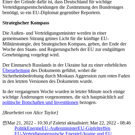
Einer der Gründe dafür ist, dass Deutschland für wichtige
Verteidigungsentscheidungen die Zustimmung des Bundestages
benötigt, so ein EU-Diplomat gegenüber Reportern.
Strategischer Kompass
Die Außen- und Verteidigungsminister werden in einer
gemeinsamen Sitzung grünes Licht für die künftige EU-
Militärstrategie, den Strategischen Kompass, geben, der Ende der
Woche den Staats- und Regierungschefs der EU zur endgültigen
Genehmigung vorgelegt wird.
Der Einmarsch Russlands in der Ukraine hat zu einer erheblichen
Überarbeitung
des Dokuments geführt, wobei die
Sicherheitsbedrohung durch Moskaus Aggression zum roten Faden
in den letzten Versionen des Dokuments wurde.
In der vergangenen Woche wurden in letzter Minute noch einige
wichtige Änderungen vorgenommen, die sich hauptsächlich auf
politische Botschaften und Investitionen
bezogen.
[Bearbeitet von Alice Taylor]
Mar 21, 2022 - 10:30
Zuletzt aktualisiert: Mar 22, 2022 - 08:46
Politik
Energie
EU-Außenminister
EU-Gipfeltreffen
EU-Verteidigung
russische Energie
Ukraine und EU