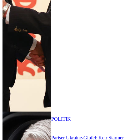
POLITIK
Pariser Ukraine-Gipfel: Keir Starmer