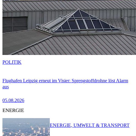
POLITIK
Flughafen Leipzig erneut im Visier: Sprengstoffdrohne löst Alarm
aus
05.08.2026
ENERGIE
ENERGIE, UMWELT & TRANSPORT