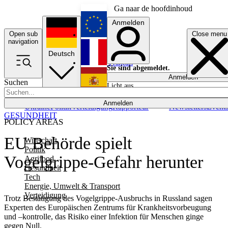
Ga naar de hoofdinhoud
Anmelden
Open sub
Close menu
English
navigation
Deutsch
Français
Sie sind abgemeldet.
Anmelden
Suchen
Licht aus
Español
Anmelden
Ukraine
Politik
Verteidigung
Rapporteur
Newsletters
Event
GESUNDHEIT
POLICY AREAS
EU Behörde spielt
Wirtschaft
Politik
Vogelgrippe-Gefahr herunter
Agrifood
Gesundheit
Tech
Energie, Umwelt & Transport
Verteidigung
Trotz Bestätigung des Vogelgrippe-Ausbruchs in Russland sagen
Experten des Europäischen Zentrums für Krankheitsvorbeugung
und –kontrolle, das Risiko einer Infektion für Menschen ginge
gegen Null.