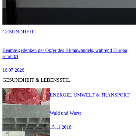
GESUNDHEIT
Beamte gedenken der Opfer des Klimawandels, während Europa
schmilzt
16.07.2026
GESUNDHEIT & LEBENSSTIL
ENERGIE, UMWELT & TRANSPORT
Wald und Wurst
15.11.2018