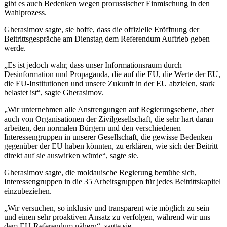
gibt es auch Bedenken wegen prorussischer Einmischung in den
Wahlprozess.
Gherasimov sagte, sie hoffe, dass die offizielle Eröffnung der
Beitrittsgespräche am Dienstag dem Referendum Auftrieb geben
werde.
„Es ist jedoch wahr, dass unser Informationsraum durch
Desinformation und Propaganda, die auf die EU, die Werte der EU,
die EU-Institutionen und unsere Zukunft in der EU abzielen, stark
belastet ist“, sagte Gherasimov.
„Wir unternehmen alle Anstrengungen auf Regierungsebene, aber
auch von Organisationen der Zivilgesellschaft, die sehr hart daran
arbeiten, den normalen Bürgern und den verschiedenen
Interessengruppen in unserer Gesellschaft, die gewisse Bedenken
gegenüber der EU haben könnten, zu erklären, wie sich der Beitritt
direkt auf sie auswirken würde“, sagte sie.
Gherasimov sagte, die moldauische Regierung bemühe sich,
Interessengruppen in die 35 Arbeitsgruppen für jedes Beitrittskapitel
einzubeziehen.
„Wir versuchen, so inklusiv und transparent wie möglich zu sein
und einen sehr proaktiven Ansatz zu verfolgen, während wir uns
dem EU-Referendum nähern“, sagte sie.