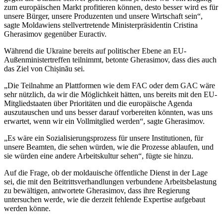
zum europäischen Markt profitieren können, desto besser wird es für
unsere Bürger, unsere Produzenten und unsere Wirtschaft sein“,
sagte Moldawiens stellvertretende Ministerpräsidentin Cristina
Gherasimov gegenüber Euractiv.
Während die Ukraine bereits auf politischer Ebene an EU-
Außenministertreffen teilnimmt, betonte Gherasimov, dass dies auch
das Ziel von Chișinău sei.
„Die Teilnahme an Plattformen wie dem FAC oder dem GAC wäre
sehr nützlich, da wir die Möglichkeit hätten, uns bereits mit den EU-
Mitgliedstaaten über Prioritäten und die europäische Agenda
auszutauschen und uns besser darauf vorbereiten könnten, was uns
erwartet, wenn wir ein Vollmitglied werden“, sagte Gherasimov.
„Es wäre ein Sozialisierungsprozess für unsere Institutionen, für
unsere Beamten, die sehen würden, wie die Prozesse ablaufen, und
sie würden eine andere Arbeitskultur sehen“, fügte sie hinzu.
Auf die Frage, ob der moldauische öffentliche Dienst in der Lage
sei, die mit den Beitrittsverhandlungen verbundene Arbeitsbelastung
zu bewältigen, antwortete Gherasimov, dass ihre Regierung
untersuchen werde, wie die derzeit fehlende Expertise aufgebaut
werden könne.