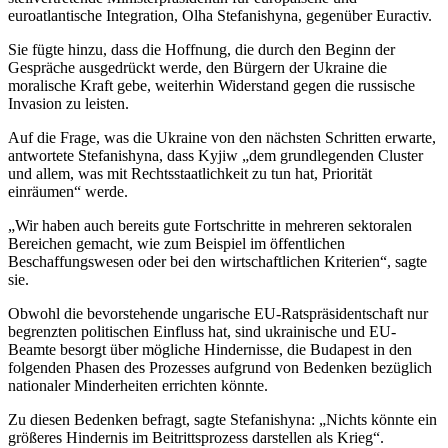
euroatlantische Integration, Olha Stefanishyna, gegenüber Euractiv.
Sie fügte hinzu, dass die Hoffnung, die durch den Beginn der
Gespräche ausgedrückt werde, den Bürgern der Ukraine die
moralische Kraft gebe, weiterhin Widerstand gegen die russische
Invasion zu leisten.
Auf die Frage, was die Ukraine von den nächsten Schritten erwarte,
antwortete Stefanishyna, dass Kyjiw „dem grundlegenden Cluster
und allem, was mit Rechtsstaatlichkeit zu tun hat, Priorität
einräumen“ werde.
„Wir haben auch bereits gute Fortschritte in mehreren sektoralen
Bereichen gemacht, wie zum Beispiel im öffentlichen
Beschaffungswesen oder bei den wirtschaftlichen Kriterien“, sagte
sie.
Obwohl die bevorstehende ungarische EU-Ratspräsidentschaft nur
begrenzten politischen Einfluss hat, sind ukrainische und EU-
Beamte besorgt über mögliche Hindernisse, die Budapest in den
folgenden Phasen des Prozesses aufgrund von Bedenken bezüglich
nationaler Minderheiten errichten könnte.
Zu diesen Bedenken befragt, sagte Stefanishyna: „Nichts könnte ein
größeres Hindernis im Beitrittsprozess darstellen als Krieg“.