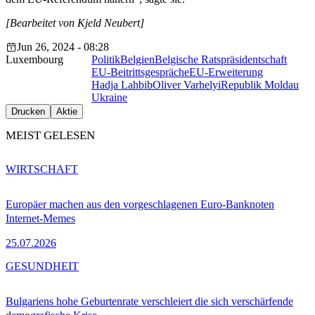
[Bearbeitet von Kjeld Neubert]
Jun 26, 2024 - 08:28
Luxembourg
Politik
Belgien
Belgische Ratspräsidentschaft
EU-Beitrittsgespräche
EU-Erweiterung
Hadja Lahbib
Oliver Varhelyi
Republik Moldau
Ukraine
Drucken
Aktie
MEIST GELESEN
WIRTSCHAFT
Europäer machen aus den vorgeschlagenen Euro-Banknoten
Internet-Memes
25.07.2026
GESUNDHEIT
Bulgariens hohe Geburtenrate verschleiert die sich verschärfende