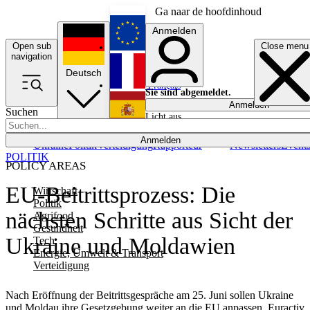
Ga naar de hoofdinhoud
Anmelden
Open sub
Close menu
English
navigation
Deutsch
Français
Sie sind abgemeldet.
Anmelden
Suchen
Licht aus
Español
Anmelden
Ukraine
Politik
Verteidigung
Rapporteur
Newsletters
Event
POLITIK
POLICY AREAS
EU-Beitrittsprozess: Die
Wirtschaft
Politik
nächsten Schritte aus Sicht der
Agrifood
Gesundheit
Ukraine und Moldawien
Tech
Energie, Umwelt & Transport
Verteidigung
Nach Eröffnung der Beitrittsgespräche am 25. Juni sollen Ukraine
und Moldau ihre Gesetzgebung weiter an die EU anpassen. Euractiv