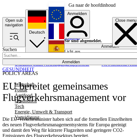
Ga naar de hoofdinhoud
Anmelden
Open sub
Close menu
English
navigation
Deutsch
Français
Sie sind abgemeldet.
Anmelden
Suchen
Licht aus
Español
Anmelden
Ukraine
Politik
Verteidigung
Rapporteur
Newsletters
Event
GESUNDHEIT
POLICY AREAS
EU bereitet gemeinsames
Wirtschaft
Politik
Flugverkehrsmanagement vor
Agrifood
Gesundheit
Tech
Energie, Umwelt & Transport
Verteidigung
Die EU-Verkehrsminister haben sich auf die formellen Einzelheiten
des neuen Flugverkehrsmanagementsystems für Europa geeinigt
und damit den Weg für kürzere Flugzeiten und geringere CO2-
Emissionen des Flugverkehrssektors bereitet.