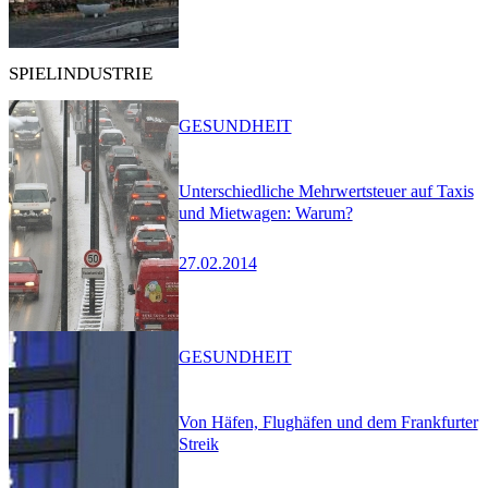
SPIELINDUSTRIE
GESUNDHEIT
Unterschiedliche Mehrwertsteuer auf Taxis
und Mietwagen: Warum?
27.02.2014
GESUNDHEIT
Von Häfen, Flughäfen und dem Frankfurter
Streik