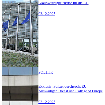
Glaubwürdigkeitskrise für die EU
03.12.2025
POLITIK
Exklusiv: Polizei durchsucht EU-
Auswärtigen Dienst und College of Europe
02.12.2025