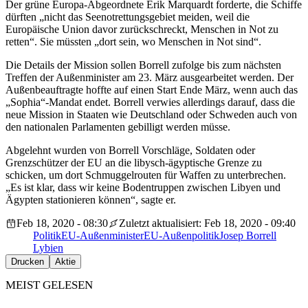
Der grüne Europa-Abgeordnete Erik Marquardt forderte, die Schiffe
dürften „nicht das Seenotrettungsgebiet meiden, weil die
Europäische Union davor zurückschreckt, Menschen in Not zu
retten“. Sie müssten „dort sein, wo Menschen in Not sind“.
Die Details der Mission sollen Borrell zufolge bis zum nächsten
Treffen der Außenminister am 23. März ausgearbeitet werden. Der
Außenbeauftragte hoffte auf einen Start Ende März, wenn auch das
„Sophia“-Mandat endet. Borrell verwies allerdings darauf, dass die
neue Mission in Staaten wie Deutschland oder Schweden auch von
den nationalen Parlamenten gebilligt werden müsse.
Abgelehnt wurden von Borrell Vorschläge, Soldaten oder
Grenzschützer der EU an die libysch-ägyptische Grenze zu
schicken, um dort Schmuggelrouten für Waffen zu unterbrechen.
„Es ist klar, dass wir keine Bodentruppen zwischen Libyen und
Ägypten stationieren können“, sagte er.
Feb 18, 2020 - 08:30
Zuletzt aktualisiert: Feb 18, 2020 - 09:40
Politik
EU-Außenminister
EU-Außenpolitik
Josep Borrell
Lybien
Drucken
Aktie
MEIST GELESEN