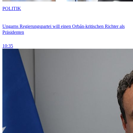
POLITIK
Ungarns Regierungspartei will einen Orbán-kritischen Richter als
Präsidenten
10:35