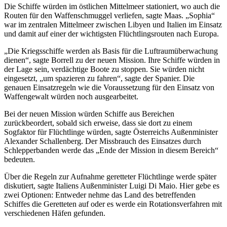
Die Schiffe würden im östlichen Mittelmeer stationiert, wo auch die
Routen für den Waffenschmuggel verliefen, sagte Maas. „Sophia“
war im zentralen Mittelmeer zwischen Libyen und Italien im Einsatz
und damit auf einer der wichtigsten Flüchtlingsrouten nach Europa.
„Die Kriegsschiffe werden als Basis für die Luftraumüberwachung
dienen“, sagte Borrell zu der neuen Mission. Ihre Schiffe würden in
der Lage sein, verdächtige Boote zu stoppen. Sie würden nicht
eingesetzt, „um spazieren zu fahren“, sagte der Spanier. Die
genauen Einsatzregeln wie die Voraussetzung für den Einsatz von
Waffengewalt würden noch ausgearbeitet.
Bei der neuen Mission würden Schiffe aus Bereichen
zurückbeordert, sobald sich erweise, dass sie dort zu einem
Sogfaktor für Flüchtlinge würden, sagte Österreichs Außenminister
Alexander Schallenberg. Der Missbrauch des Einsatzes durch
Schlepperbanden werde das „Ende der Mission in diesem Bereich“
bedeuten.
Über die Regeln zur Aufnahme geretteter Flüchtlinge werde später
diskutiert, sagte Italiens Außenminister Luigi Di Maio. Hier gebe es
zwei Optionen: Entweder nehme das Land des betreffenden
Schiffes die Geretteten auf oder es werde ein Rotationsverfahren mit
verschiedenen Häfen gefunden.