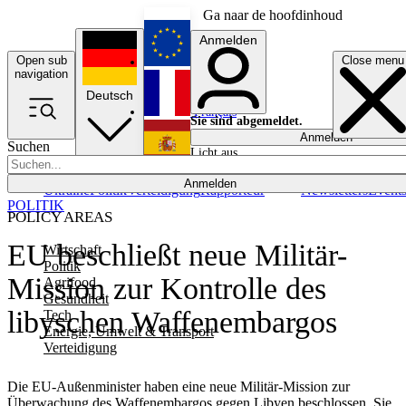
Ga naar de hoofdinhoud
Anmelden
Open sub
Close menu
English
navigation
Deutsch
Français
Sie sind abgemeldet.
Anmelden
Suchen
Licht aus
Español
Anmelden
Ukraine
Politik
Verteidigung
Rapporteur
Newsletters
Event
POLITIK
POLICY AREAS
EU beschließt neue Militär-
Wirtschaft
Politik
Mission zur Kontrolle des
Agrifood
Gesundheit
libyschen Waffenembargos
Tech
Energie, Umwelt & Transport
Verteidigung
Die EU-Außenminister haben eine neue Militär-Mission zur
Überwachung des Waffenembargos gegen Libyen beschlossen. Sie