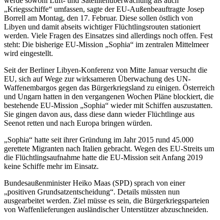
werde sowohl Luft- und Satellitenüberwachung als auch
„Kriegsschiffe“ umfassen, sagte der EU-Außenbeauftragte Josep
Borrell am Montag, den 17. Februar. Diese sollen östlich von
Libyen und damit abseits wichtiger Flüchtlingsrouten stationiert
werden. Viele Fragen des Einsatzes sind allerdings noch offen. Fest
steht: Die bisherige EU-Mission „Sophia“ im zentralen Mittelmeer
wird eingestellt.
Seit der Berliner Libyen-Konferenz von Mitte Januar versucht die
EU, sich auf Wege zur wirksameren Überwachung des UN-
Waffenembargos gegen das Bürgerkriegsland zu einigen. Österreich
und Ungarn hatten in den vergangenen Wochen Pläne blockiert, die
bestehende EU-Mission „Sophia“ wieder mit Schiffen auszustatten.
Sie gingen davon aus, dass diese dann wieder Flüchtlinge aus
Seenot retten und nach Europa bringen würden.
„Sophia“ hatte seit ihrer Gründung im Jahr 2015 rund 45.000
gerettete Migranten nach Italien gebracht. Wegen des EU-Streits um
die Flüchtlingsaufnahme hatte die EU-Mission seit Anfang 2019
keine Schiffe mehr im Einsatz.
Bundesaußenminister Heiko Maas (SPD) sprach von einer
„positiven Grundsatzentscheidung“. Details müssten nun
ausgearbeitet werden. Ziel müsse es sein, die Bürgerkriegsparteien
von Waffenlieferungen ausländischer Unterstützer abzuschneiden.