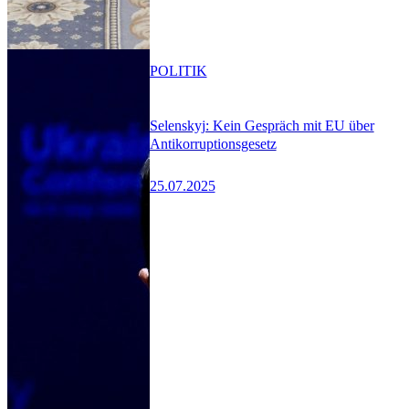
POLITIK
Selenskyj: Kein Gespräch mit EU über
Antikorruptionsgesetz
25.07.2025