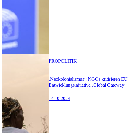
PRO
POLITIK
‚Neokolonialismus‘: NGOs kritisieren EU-
Entwicklungsinitiative ‚Global Gateway‘
14.10.2024