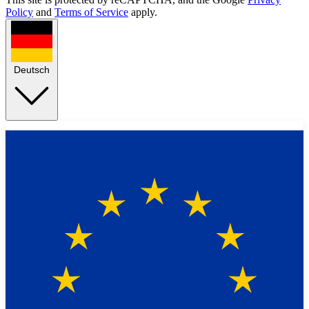
Policy
and
Terms of Service
apply.
Deutsch