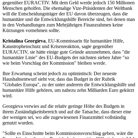
gegenüber EURACTIV. Mit dem Geld werde jedoch 150 Millionen
Menschen geholfen. Die ehemalige Vize-Präsidenten der Weltbank
will die Entscheidungsträger der EU davon überzeugen, dass die
humanitäre und die Entwicklungshilfe Bereiche sind, bei denen man
in den Verhandlungen zum Mehrjährigen Finanzrahmen keine
Kürzungen vornehmen sollte.
Kristalina Georgieva
, EU-Kommissarin für humanitäre Hilfe,
Katastrophenschutz und Krisenreaktion, sagte gegenüber
EURACTIV, sie hätte einige gute Gründe anzunehmen, dass "die
humanitäre Linie" des EU-Budgets der nächsten sieben Jahre "so
wie beim Vorschlag der Kommission" bleiben werde.
Ihre Erwartung scheint jedoch zu optimistisch: Der neueste
Haushaltsentwurf sieht vor, dass das Budget in der Rubrik
"Globales Europa", zu der unter anderem die Entwicklungshilfe und
humanitäre Hilfe gehören, um nahezu zehn Milliarden Euro gekürzt
wird.
Georgieva verwies auf die relativ geringe Höhe des Budgets in
ihrem Zuständigkeitsbereich und auf die Tatsache, dass dieser eine
der wenigen sei, wo alle zugewiesenen Finanzmittel vollständig
genutzt wurden.
"Sollte es Einschnitte beim Kommissionsvorschlag geben, wäre die