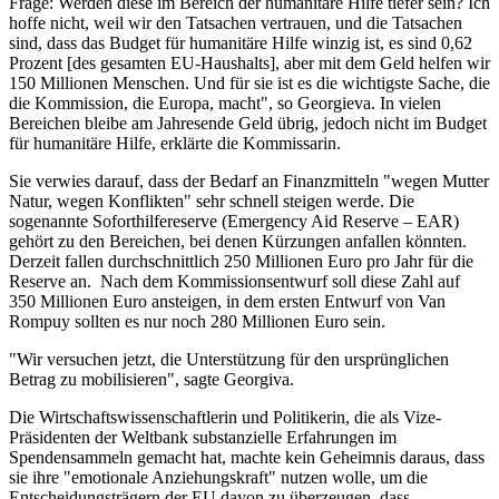
Frage: Werden diese im Bereich der humanitäre Hilfe tiefer sein? Ich
hoffe nicht, weil wir den Tatsachen vertrauen, und die Tatsachen
sind, dass das Budget für humanitäre Hilfe winzig ist, es sind 0,62
Prozent [des gesamten EU-Haushalts], aber mit dem Geld helfen wir
150 Millionen Menschen. Und für sie ist es die wichtigste Sache, die
die Kommission, die Europa, macht", so Georgieva. In vielen
Bereichen bleibe am Jahresende Geld übrig, jedoch nicht im Budget
für humanitäre Hilfe, erklärte die Kommissarin.
Sie verwies darauf, dass der Bedarf an Finanzmitteln "wegen Mutter
Natur, wegen Konflikten" sehr schnell steigen werde. Die
sogenannte Soforthilfereserve (Emergency Aid Reserve – EAR)
gehört zu den Bereichen, bei denen Kürzungen anfallen könnten.
Derzeit fallen durchschnittlich 250 Millionen Euro pro Jahr für die
Reserve an. Nach dem Kommissionsentwurf soll diese Zahl auf
350 Millionen Euro ansteigen, in dem ersten Entwurf von Van
Rompuy sollten es nur noch 280 Millionen Euro sein.
"Wir versuchen jetzt, die Unterstützung für den ursprünglichen
Betrag zu mobilisieren", sagte Georgiva.
Die Wirtschaftswissenschaftlerin und Politikerin, die als Vize-
Präsidenten der Weltbank substanzielle Erfahrungen im
Spendensammeln gemacht hat, machte kein Geheimnis daraus, dass
sie ihre "emotionale Anziehungskraft" nutzen wolle, um die
Entscheidungsträgern der EU davon zu überzeugen, dass