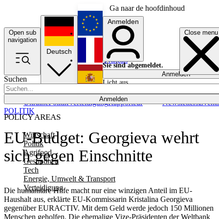
Ga naar de hoofdinhoud
Anmelden
Open sub
Close menu
English
navigation
Deutsch
Français
Sie sind abgemeldet.
Anmelden
Suchen
Licht aus
Español
Anmelden
Ukraine
Politik
Verteidigung
Rapporteur
Newsletters
Event
POLITIK
POLICY AREAS
EU-Budget: Georgieva wehrt
Wirtschaft
Politik
sich gegen Einschnitte
Agrifood
Gesundheit
Tech
Energie, Umwelt & Transport
Verteidigung
Die humanitäre Hilfe macht nur eine winzigen Anteil im EU-
Haushalt aus, erklärte EU-Kommissarin Kristalina Georgieva
gegenüber EURACTIV. Mit dem Geld werde jedoch 150 Millionen
Menschen geholfen. Die ehemalige Vize-Präsidenten der Weltbank