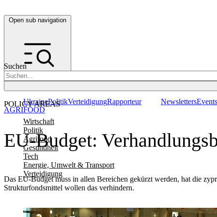
Open sub navigation
Suchen
Ukraine
Politik
Verteidigung
Rapporteur
Newsletters
Event
POLICY AREAS
AGRIFOOD
Wirtschaft
Politik
EU-Budget: Verhandlungsbo
Agrifood
Gesundheit
Tech
Energie, Umwelt & Transport
Verteidigung
Das EU-Budget muss in allen Bereichen gekürzt werden, hat die zypr
Strukturfondsmittel wollen das verhindern.