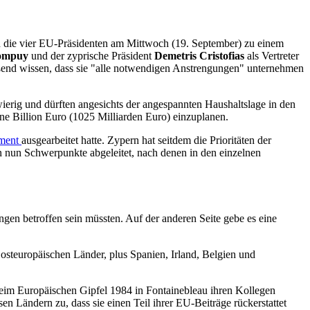
ch die vier EU-Präsidenten am Mittwoch (19. September) zu einem
ompuy
und der zyprische Präsident
Demetris Cristofias
als Vertreter
eßend wissen, dass sie "alle notwendigen Anstrengungen" unternehmen
erig und dürften angesichts der angespannten Haushaltslage in den
ne Billion Euro (1025 Milliarden Euro) einzuplanen.
ument
ausgearbeitet hatte. Zypern hat seitdem die Prioritäten der
rn nun Schwerpunkte abgeleitet, nach denen in den einzelnen
en betroffen sein müssten. Auf der anderen Seite gebe es eine
steuropäischen Länder, plus Spanien, Irland, Belgien und
im Europäischen Gipfel 1984 in Fontainebleau ihren Kollegen
n Ländern zu, dass sie einen Teil ihrer EU-Beiträge rückerstattet