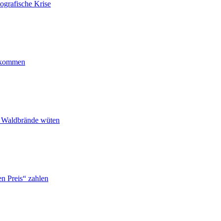
ografische Krise
ankommen
n Waldbrände wüten
n Preis“ zahlen