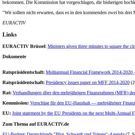
bekommen. Die Kommission hat vorgeschlagen, die bisherigen hochko
"Wir sollten nicht erwarten, dass es in den kommenden zwei bis dr
EURACTIV
Links
EURACTIV Brüssel
:
Ministers given three minutes to square the c
Dokumente
Ratspräsidentschaft:
Multiannual Financial Framework 2014-2020 –
Ratspräsidentschaft
:
Presidency issues paper on MFF 2014-2020
(2
Rat:
Verhandlungen über den mehrjährigen Finanzrahmen (MFR) de
Kommission:
Vorschlag für den EU-Haushalt — mehrjähriger Fina
EU:
Joint statement by the EU Presidents on the next Multi-Annual
Zum Thema auf EURACTIV.de
EU-Budget: Deutschlands "Blut, Schweiß und Tränen"-Agenda
(7. S