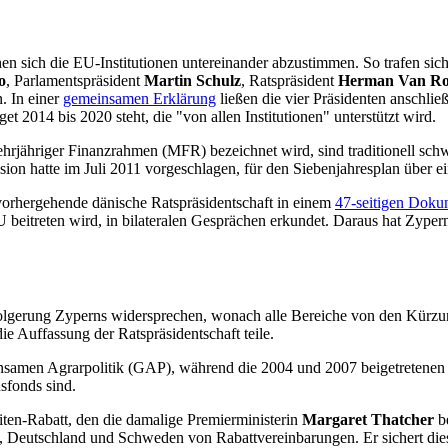
en sich die EU-Institutionen untereinander abzustimmen. So trafen si
o
, Parlamentspräsident
Martin Schulz
, Ratspräsident
Herman Van R
. In einer
gemeinsamen Erklärung
ließen die vier Präsidenten anschli
2014 bis 2020 steht, die "von allen Institutionen" unterstützt wird.
rjähriger Finanzrahmen (MFR) bezeichnet wird, sind traditionell schwi
on hatte im Juli 2011 vorgeschlagen, für den Siebenjahresplan über ei
 vorhergehende dänische Ratspräsidentschaft in einem
47-seitigen Dok
U beitreten wird, in bilateralen Gesprächen erkundet. Daraus hat Zype
olgerung Zyperns widersprechen, wonach alle Bereiche von den Kürzung
e Auffassung der Ratspräsidentschaft teile.
samen Agrarpolitik (GAP), während die 2004 und 2007 beigetretenen o
sfonds sind.
iten-Rabatt, den die damalige Premierministerin
Margaret Thatcher
be
e, Deutschland und Schweden von Rabattvereinbarungen. Er sichert diese