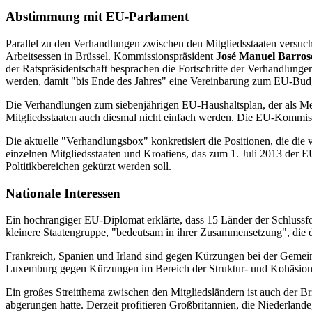
Abstimmung mit EU-Parlament
Parallel zu den Verhandlungen zwischen den Mitgliedsstaaten versuch
Arbeitsessen in Brüssel. Kommissionspräsident
José Manuel Barros
der Ratspräsidentschaft besprachen die Fortschritte der Verhandlungen
werden, damit "bis Ende des Jahres" eine Vereinbarung zum EU-Budget 
Die Verhandlungen zum siebenjährigen EU-Haushaltsplan, der als Meh
Mitgliedsstaaten auch diesmal nicht einfach werden. Die EU-Kommissi
Die aktuelle "Verhandlungsbox" konkretisiert die Positionen, die die
einzelnen Mitgliedsstaaten und Kroatiens, das zum 1. Juli 2013 der E
Poltitikbereichen gekürzt werden soll.
Nationale Interessen
Ein hochrangiger EU-Diplomat erklärte, dass 15 Länder der Schlussf
kleinere Staatengruppe, "bedeutsam in ihrer Zusammensetzung", die di
Frankreich, Spanien und Irland sind gegen Kürzungen bei der Gemein
Luxemburg gegen Kürzungen im Bereich der Struktur- und Kohäsion
Ein großes Streitthema zwischen den Mitgliedsländern ist auch der Br
abgerungen hatte. Derzeit profitieren Großbritannien, die Niederland