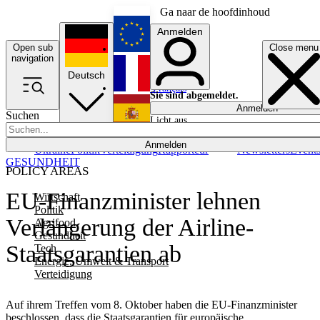
Ga naar de hoofdinhoud
Anmelden
Open sub
Close menu
English
navigation
Deutsch
Français
Sie sind abgemeldet.
Anmelden
Suchen
Licht aus
Español
Anmelden
Ukraine
Politik
Verteidigung
Rapporteur
Newsletters
Event
GESUNDHEIT
POLICY AREAS
EU-Finanzminister lehnen
Wirtschaft
Politik
Verlängerung der Airline-
Agrifood
Gesundheit
Staatsgarantien ab
Tech
Energie, Umwelt & Transport
Verteidigung
Auf ihrem Treffen vom 8. Oktober haben die EU-Finanzminister
beschlossen, dass die Staatsgarantien für europäische