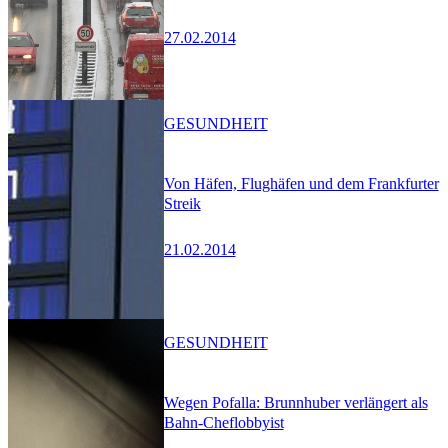
27.02.2014
GESUNDHEIT
Von Häfen, Flughäfen und dem Frankfurter
Streik
21.02.2014
GESUNDHEIT
Wegen Pofalla: Brunnhuber verlängert als
Bahn-Cheflobbyist