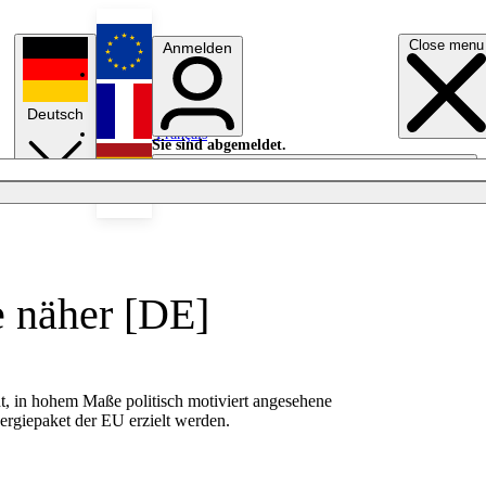
Close menu
Anmelden
English
Deutsch
Français
Sie sind abgemeldet.
Anmelden
Licht aus
Español
 näher [DE]
t, in hohem Maße politisch motiviert angesehene
giepaket der EU erzielt werden.