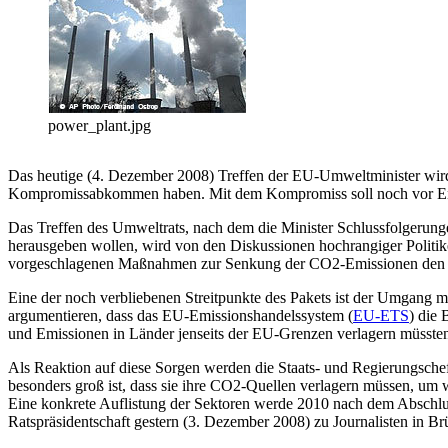
power_plant.jpg
Das heutige (4. Dezember 2008) Treffen der EU-Umweltminister wird 
Kompromissabkommen haben. Mit dem Kompromiss soll noch vor Ende
Das Treffen des Umweltrats, nach dem die Minister Schlussfolgeru
herausgeben wollen, wird von den Diskussionen hochrangiger Politik
vorgeschlagenen Maßnahmen zur Senkung der CO2-Emissionen den St
Eine der noch verbliebenen Streitpunkte des Pakets ist der Umgang m
argumentieren, dass das EU-Emissionshandelssystem (
EU-ETS
) die 
und Emissionen in Länder jenseits der EU-Grenzen verlagern müsste
Als Reaktion auf diese Sorgen werden die Staats- und Regierungschef
besonders groß ist, dass sie ihre CO2-Quellen verlagern müssen, um 
Eine konkrete Auflistung der Sektoren werde 2010 nach dem Abschlus
Ratspräsidentschaft gestern (3. Dezember 2008) zu Journalisten in Br