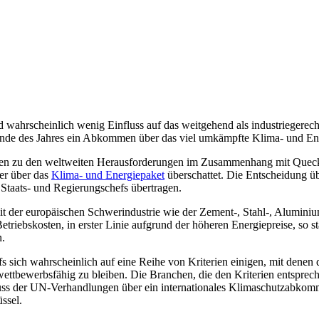
wahrscheinlich wenig Einfluss auf das weitgehend als industriegerech
 des Jahres ein Abkommen über das viel umkämpfte Klima- und Ener
ngen zu den weltweiten Herausforderungen im Zusammenhang mit Queck
er über das
Klima- und Energiepaket
überschattet. Die Entscheidung ü
aats- und Regierungschefs übertragen.
it der europäischen Schwerindustrie wie der Zement-, Stahl-, Aluminiu
Betriebskosten, in erster Linie aufgrund der höheren Energiepreise, so s
n.
s sich wahrscheinlich auf eine Reihe von Kriterien einigen, mit dene
wettbewerbsfähig zu bleiben. Die Branchen, die den Kriterien entsprec
s der UN-Verhandlungen über ein internationales Klimaschutzabkommen
üssel.