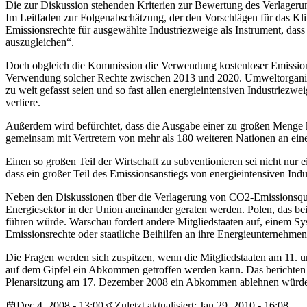
Die zur Diskussion stehenden Kriterien zur Bewertung des Verlagerung
Im Leitfaden zur Folgenabschätzung, der den Vorschlägen für das Kli
Emissionsrechte für ausgewählte Industriezweige als Instrument, das
auszugleichen“.
Doch obgleich die Kommission die Verwendung kostenloser Emissionsre
Verwendung solcher Rechte zwischen 2013 und 2020. Umweltorganisati
zu weit gefasst seien und so fast allen energieintensiven Industrie
verliere.
Außerdem wird befürchtet, dass die Ausgabe einer zu großen Menge k
gemeinsam mit Vertretern von mehr als 180 weiteren Nationen an ein
Einen so großen Teil der Wirtschaft zu subventionieren sei nicht nur
dass ein großer Teil des Emissionsanstiegs von energieintensiven In
Neben den Diskussionen über die Verlagerung von CO2-Emissionsquel
Energiesektor in der Union aneinander geraten werden. Polen, das be
führen würde. Warschau fordert andere Mitgliedstaaten auf, einem S
Emissionsrechte oder staatliche Beihilfen an ihre Energieunternehmen
Die Fragen werden sich zuspitzen, wenn die Mitgliedstaaten am 11.
auf dem Gipfel ein Abkommen getroffen werden kann. Das berichten Q
Plenarsitzung am 17. Dezember 2008 ein Abkommen ablehnen würde, 
Dec 4, 2008 - 13:00
Zuletzt aktualisiert: Jan 29, 2010 - 16:08