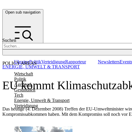
Open sub navigation
Suchen
Ukraine
Politik
Verteidigung
Rapporteur
Newsletters
Event
POLICY AREAS
ENERGIE, UMWELT & TRANSPORT
Wirtschaft
Politik
EU kommt Klimaschutzabko
Agrifood
Gesundheit
Tech
Energie, Umwelt & Transport
Verteidigung
Das heutige (4. Dezember 2008) Treffen der EU-Umweltminister wird 
Kompromissabkommen haben. Mit dem Kompromiss soll noch vor Ende