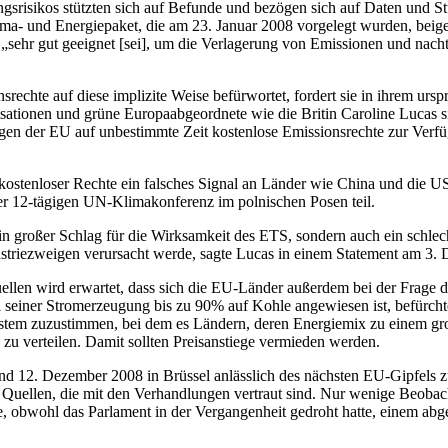
srisikos stützten sich auf Befunde und bezögen sich auf Daten und Stu
ma- und Energiepaket, die am 23. Januar 2008 vorgelegt wurden, beige
s „sehr gut geeignet [sei], um die Verlagerung von Emissionen und nach
chte auf diese implizite Weise befürwortet, fordert sie in ihrem ursp
onen und grüne Europaabgeordnete wie die Britin Caroline Lucas sind
zweigen der EU auf unbestimmte Zeit kostenlose Emissionsrechte zur Ve
ostenloser Rechte ein falsches Signal an Länder wie China und die U
er 12-tägigen UN-Klimakonferenz im polnischen Posen teil.
 ein großer Schlag für die Wirksamkeit des ETS, sondern auch ein schle
dustriezweigen verursacht werde, sagte Lucas in einem Statement am 3
len wird erwartet, dass sich die EU-Länder außerdem bei der Frage 
i seiner Stromerzeugung bis zu 90% auf Kohle angewiesen ist, befürch
ystem zuzustimmen, bei dem es Ländern, deren Energiemix zu einem groß
 zu verteilen. Damit sollten Preisanstiege vermieden werden.
 und 12. Dezember 2008 in Brüssel anlässlich des nächsten EU-Gipfe
uellen, die mit den Verhandlungen vertraut sind. Nur wenige Beobach
obwohl das Parlament in der Vergangenheit gedroht hatte, einem ab