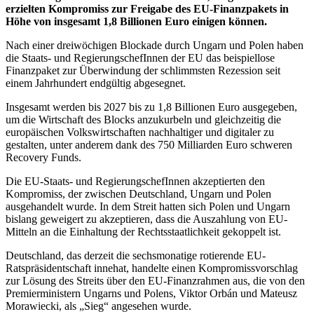
erzielten Kompromiss zur Freigabe des EU-Finanzpakets in
Höhe von insgesamt 1,8 Billionen Euro einigen können.
Nach einer dreiwöchigen Blockade durch Ungarn und Polen haben
die Staats- und RegierungschefInnen der EU das beispiellose
Finanzpaket zur Überwindung der schlimmsten Rezession seit
einem Jahrhundert endgültig abgesegnet.
Insgesamt werden bis 2027 bis zu 1,8 Billionen Euro ausgegeben,
um die Wirtschaft des Blocks anzukurbeln und gleichzeitig die
europäischen Volkswirtschaften nachhaltiger und digitaler zu
gestalten, unter anderem dank des 750 Milliarden Euro schweren
Recovery Funds.
Die EU-Staats- und RegierungschefInnen akzeptierten den
Kompromiss, der zwischen Deutschland, Ungarn und Polen
ausgehandelt wurde. In dem Streit hatten sich Polen und Ungarn
bislang geweigert zu akzeptieren, dass die Auszahlung von EU-
Mitteln an die Einhaltung der Rechtsstaatlichkeit gekoppelt ist.
Deutschland, das derzeit die sechsmonatige rotierende EU-
Ratspräsidentschaft innehat, handelte einen Kompromissvorschlag
zur Lösung des Streits über den EU-Finanzrahmen aus, die von den
Premierministern Ungarns und Polens, Viktor Orbá
n und Mateusz
Morawiecki, als „Sieg“ angesehen wurde.