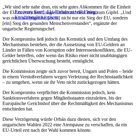
„Wir sind sehr nahe dran, ein sehr gutes Abkommen für die Einheit
Recovery Fund: EU-Parlament will Finanz-
der EU zu erreichen“, sagte Orbán auf dem Weg zum Gipfel. „Und
Konditionalität lockern
was noch wichtiger ist: [es ist] nicht nur ein Sieg der EU, sondern
[ein] Sieg des gesunden Menschenverstandes“, ergänzte der
ungarische Regierungschef.
Der Kompromiss ließ jedoch das Kernstück und den Umfang des
Mechanismus bestehen, der die Aussetzung von EU-Geldern an
Länder in Fällen von Korruption oder Interessenkonflikten, die EU-
Gelder betreffen, oder wenn das Risiko einer nicht unabhängigen
gerichtlichen Überwachung besteht, ermöglicht.
Die Kommission zeigte sich zuvor bereit, Ungarn und Polen – beide
in einem Verstoßverfahren wegen Verletzung der Rechtsstaatlichkeit
– zu umgehen, wenn sie ihr Veto nicht zurückgezogen hätten.
Der Kompromiss verpflichtet die Kommission jedoch, kein
Sanktionsverfahren gegen Mitgliedsstaaten einzuleiten, bis der
Europäische Gerichtshof über die Rechtmäßigkeit des Mechanismus
entschieden hat.
Diese Verzögerung würde Orbán dazu dienen, sich vor den
ungarischen Wahlen 2022 eine Atempause zu verschaffen, da ein
EU-Urteil erst nach der Wahl kommen könnte.