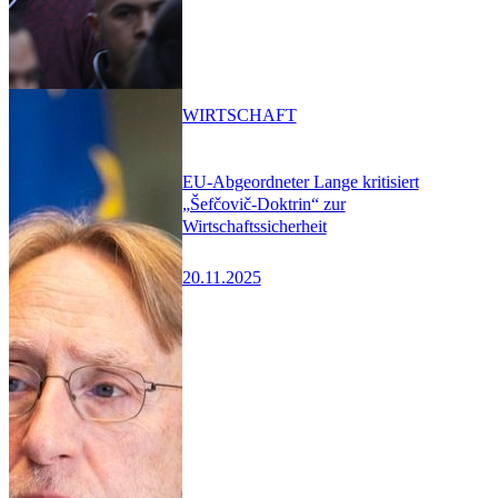
WIRTSCHAFT
EU-Abgeordneter Lange kritisiert
„Šefčovič-Doktrin“ zur
Wirtschaftssicherheit
20.11.2025