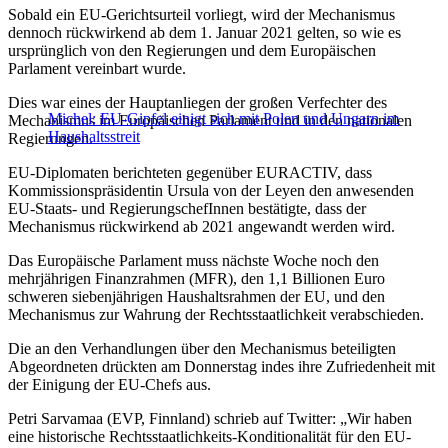
Sobald ein EU-Gerichtsurteil vorliegt, wird der Mechanismus
dennoch rückwirkend ab dem 1. Januar 2021 gelten, so wie es
ursprünglich von den Regierungen und dem Europäischen
Parlament vereinbart wurde.
Dies war eines der Hauptanliegen der großen Verfechter des
Michel: EU-Gipfel einigt sich mit Polen und Ungarn im
Mechanismus im Europäischen Parlament und in den nationalen
Haushaltsstreit
Regierungen.
EU-Diplomaten berichteten gegenüber EURACTIV, dass
Kommissionspräsidentin Ursula von der Leyen den anwesenden
EU-Staats- und RegierungschefInnen bestätigte, dass der
Mechanismus rückwirkend ab 2021 angewandt werden wird.
Das Europäische Parlament muss nächste Woche noch den
mehrjährigen Finanzrahmen (MFR), den 1,1 Billionen Euro
schweren siebenjährigen Haushaltsrahmen der EU, und den
Mechanismus zur Wahrung der Rechtsstaatlichkeit verabschieden.
Die an den Verhandlungen über den Mechanismus beteiligten
Abgeordneten drückten am Donnerstag indes ihre Zufriedenheit mit
der Einigung der EU-Chefs aus.
Petri Sarvamaa (EVP, Finnland) schrieb auf Twitter: „Wir haben
eine historische Rechtsstaatlichkeits-Konditionalität für den EU-