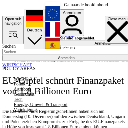
Ga naar de hoofdinhoud
Anmelden
Open sub
Close menu
English
navigation
Deutsch
Français
Sie sind abgemeldet.
Anmelden
Suchen
Licht aus
Español
Anmelden
Ukraine
Politik
Verteidigung
Rapporteur
Newsletters
Event
WIRTSCHAFT
POLICY AREAS
EU-Gipfel schnürt Finanzpaket
Wirtschaft
Politik
von 1,8 Billionen Euro
Agrifood
Gesundheit
Tech
Energie, Umwelt & Transport
Verteidigung
Die EU-Staats- und RegierungschefInnen haben sich am
Donnerstag (10. Dezember) auf den zwischen Deutschland, Ungarn
und Polen erzielten Kompromiss zur Freigabe des EU-Finanzpakets
in Höhe von insgesamt 1,8 Billionen Euro einigen können.