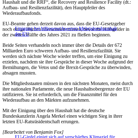
Haushalt und die RRF“, die Recovery and Resilience Facility (dt.:
Aufbau- und Resilienzfazilität), den Hauptpfeiler des
Wiederaufbaufonds.
EU-Beamte gehen derzeit davon aus, dass die EU-Gesetzgeber
Einigung bei billionenschwerem Mehrjahreshaushalt
noch einige Hürden überwinden müssen, bevor die Hilfsgelder in
der EU
der zweiten Hälfte des Jahres 2021 zu fließen beginnen.
Beide Seiten verhandeln noch immer über die Details der 672
Milliarden Euro schweren Aufbau- und Resilienzfazilität. Sie
werden sich nächste Woche wieder treffen, um eine Einigung zu
erzielen, nachdem sie ihre Gespräche in dieser Woche aufgrund der
Bemühungen, die Vetos und die Brexit-Gespräche zu überwinden,
absagen mussten.
Die Mitgliedsstaaten müssen in den nächsten Monaten, meist durch
ihre nationalen Parlamente, die neue Haushaltsobergrenze der EU
ratifizieren. Sie ist erforderlich, um die Finanzmittel für den
Wiederaufbau an den Märkten aufzunehmen.
Mit der Einigung über den Haushalt hat die deutsche
Bundeskanzlerin Angela Merkel einen wichtigen Sieg in ihrer
letzten EU-Ratsräsidentschaft errungen.
[Bearbeitet von Benjamin Fox]
EU-Gipfel einigt sich auf verschärftes Klimaziel für