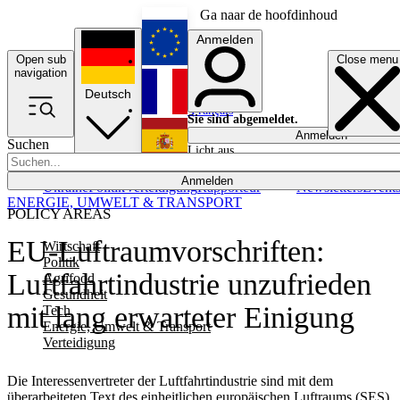
Ga naar de hoofdinhoud
Anmelden
Open sub
Close menu
English
navigation
Deutsch
Français
Sie sind abgemeldet.
Anmelden
Suchen
Licht aus
Español
Anmelden
Ukraine
Politik
Verteidigung
Rapporteur
Newsletters
Event
ENERGIE, UMWELT & TRANSPORT
POLICY AREAS
EU-Luftraumvorschriften:
Wirtschaft
Politik
Luftfahrtindustrie unzufrieden
Agrifood
Gesundheit
mit lang erwarteter Einigung
Tech
Energie, Umwelt & Transport
Verteidigung
Die Interessenvertreter der Luftfahrtindustrie sind mit dem
überarbeiteten Text des einheitlichen europäischen Luftraums (SES)