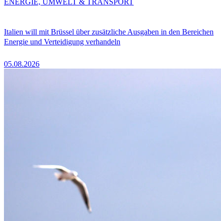
ENERGIE, UMWELT & TRANSPORT
Italien will mit Brüssel über zusätzliche Ausgaben in den Bereichen
Energie und Verteidigung verhandeln
05.08.2026