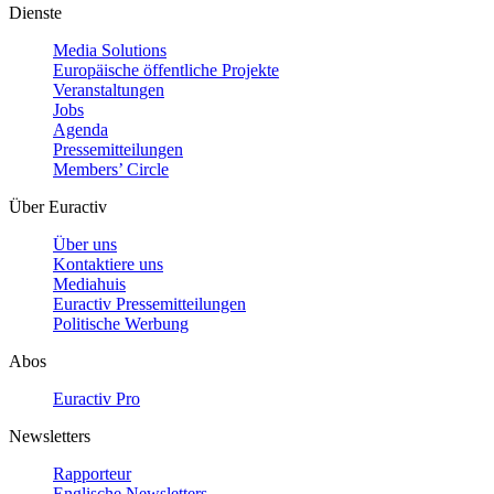
Dienste
Media Solutions
Europäische öffentliche Projekte
Veranstaltungen
Jobs
Agenda
Pressemitteilungen
Members’ Circle
Über Euractiv
Über uns
Kontaktiere uns
Mediahuis
Euractiv Pressemitteilungen
Politische Werbung
Abos
Euractiv Pro
Newsletters
Rapporteur
Englische Newsletters