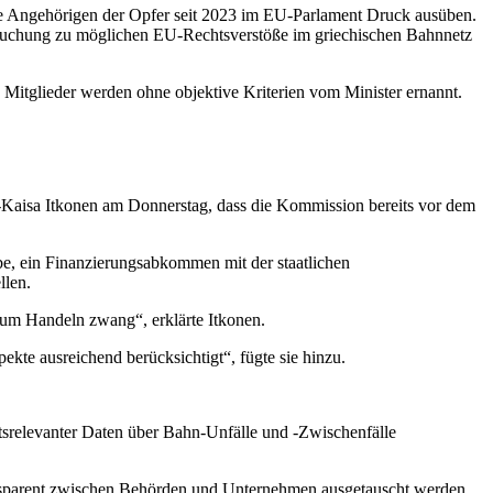
ie Angehörigen der Opfer seit 2023 im EU-Parlament Druck ausüben.
suchung zu möglichen EU-Rechtsverstöße im griechischen Bahnnetz
e Mitglieder werden ohne objektive Kriterien vom Minister ernannt.
a-Kaisa Itkonen am Donnerstag, dass die Kommission bereits vor dem
e, ein Finanzierungsabkommen mit der staatlichen
llen.
zum Handeln zwang“, erklärte Itkonen.
te ausreichend berücksichtigt“, fügte sie hinzu.
srelevanter Daten über Bahn-Unfälle und -Zwischenfälle
ansparent zwischen Behörden und Unternehmen ausgetauscht werden,