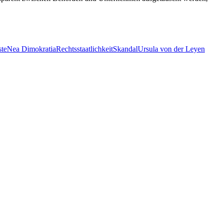
ste
Nea Dimokratia
Rechtsstaatlichkeit
Skandal
Ursula von der Leyen