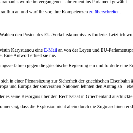
. Karamanlis wurde im vergangenen Jahr erneut ins Parlament gewählt.
araufhin an und warf ihr vor, ihre Kompetenzen
zu überschreiten
.
Wahlen den Posten des EU-Verkehrskommissars forderte. Letztlich wu
vistin Karystianou eine
E-Mail
an von der Leyen und EU-Parlamentspräs
 Eine Antwort erhielt sie nie.
ngsverfahren gegen die griechische Regierung ein und forderte eine Er
 sich in einer Plenarsitzung zur Sicherheit der griechischen Eisenbahn
Europa und Europa der souveränen Nationen lehnten den Antrag ab – eb
 der es seine Besorgnis über den Rechtsstaat in Griechenland ausdrückt
nerstag, dass die Explosion nicht allein durch die Zugmaschinen erklär