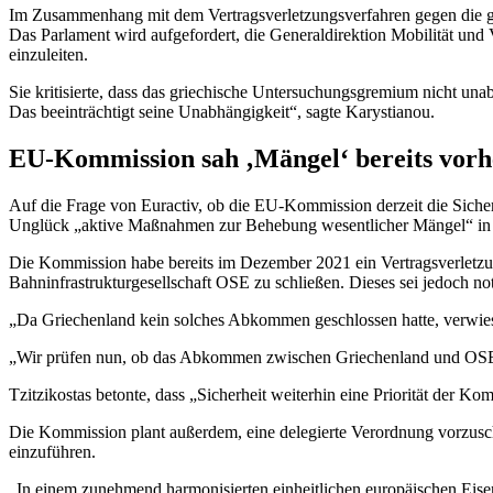
Im Zusammenhang mit dem Vertragsverletzungsverfahren gegen die gr
Das Parlament wird aufgefordert, die Generaldirektion Mobilität 
einzuleiten.
Sie kritisierte, dass das griechische Untersuchungsgremium nicht una
Das beeinträchtigt seine Unabhängigkeit“, sagte Karystianou.
EU-Kommission sah ‚Mängel‘ bereits vorh
Auf die Frage von Euractiv, ob die EU-Kommission derzeit die Sicher
Unglück „aktive Maßnahmen zur Behebung wesentlicher Mängel“ in 
Die Kommission habe bereits im Dezember 2021 ein Vertragsverletzun
Bahninfrastrukturgesellschaft OSE zu schließen. Dieses sei jedoch no
„Da Griechenland kein solches Abkommen geschlossen hatte, verwiese
„Wir prüfen nun, ob das Abkommen zwischen Griechenland und OSE die
Tzitzikostas betonte, dass „Sicherheit weiterhin eine Priorität der Kom
Die Kommission plant außerdem, eine delegierte Verordnung vorzusc
einzuführen.
„In einem zunehmend harmonisierten einheitlichen europäischen Eis