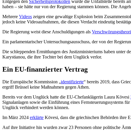
Entgegen den
Sicherheitsprotokollen
wurde die Unfallstelle bereits 
haben – sie hätte nur von der Regierung stammen können. Die Angeh
Mehrere
Videos
zeigen eine gewaltige Explosion beim Zusammenstoß, w
jedoch keine Videoaufnahmen, die diesen Verdacht eindeutig bestätig
Die Regierung weist diese Anschuldigungen als
Verschwörungstheor
Ein parlamentarischer Untersuchungsausschuss, der von der Regierung 
Die schleppenden Ermittlungen des Justizministeriums haben unter d
Karystianou, die ihre Tochter bei dem Unglück verlor.
Ein EU-finanzierter Vertrag
Die Europäische Kommission „
identifizierte
“ bereits 2019, dass Gri
ergriff Brüssel keine Maßnahmen gegen Athen.
Bereits vor dem Unglück hatte die EU-Chefanklägerin Laura Kövesi
Signalanlagen sowie die Einführung eines Fernsteuerungssystems für
Unglück verhindert werden können.
Im März 2024
erklärte
Kövesi, dass die griechischen Behörden ihre E
Auf ihre Initiative hin wurden zwar 23 Personen ohne politische Ämte