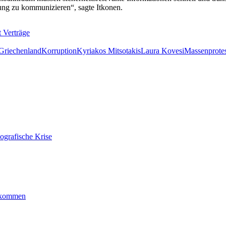
ng zu kommunizieren“, sagte Itkonen.
 Verträge
Griechenland
Korruption
Kyriakos Mitsotakis
Laura Kovesi
Massenprote
ografische Krise
ankommen