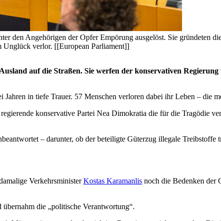
nter den Angehörigen der Opfer Empörung ausgelöst. Sie gründeten di
m Unglück verlor. [[European Parliament]]
sland auf die Straßen. Sie werfen der konservativen Regierung v
 Jahren in tiefe Trauer. 57 Menschen verloren dabei ihr Leben – die 
regierende konservative Partei Nea Dimokratia die für die Tragödie ver
antwortet – darunter, ob der beteiligte Güterzug illegale Treibstoffe t
damalige Verkehrsminister
Kostas Karamanlis
noch die Bedenken der Op
 übernahm die „politische Verantwortung“.