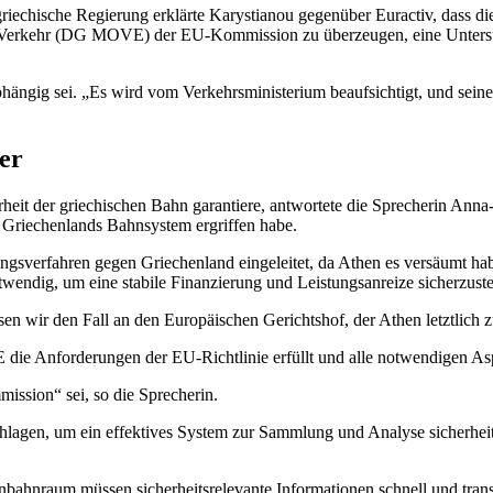
iechische Regierung erklärte Karystianou gegenüber Euractiv, dass d
und Verkehr (DG MOVE) der EU-Kommission zu überzeugen, eine Unter
bhängig sei. „Es wird vom Verkehrsministerium beaufsichtigt, und sein
er
heit der griechischen Bahn garantiere, antwortete die Sprecherin Ann
Griechenlands Bahnsystem ergriffen habe.
gsverfahren gegen Griechenland eingeleitet, da Athen es versäumt hab
twendig, um eine stabile Finanzierung und Leistungsanreize sicherzuste
n wir den Fall an den Europäischen Gerichtshof, der Athen letztlich 
 Anforderungen der EU-Richtlinie erfüllt und alle notwendigen Aspek
mission“ sei, so die Sprecherin.
hlagen, um ein effektives System zur Sammlung und Analyse sicherheit
enbahnraum müssen sicherheitsrelevante Informationen schnell und tr