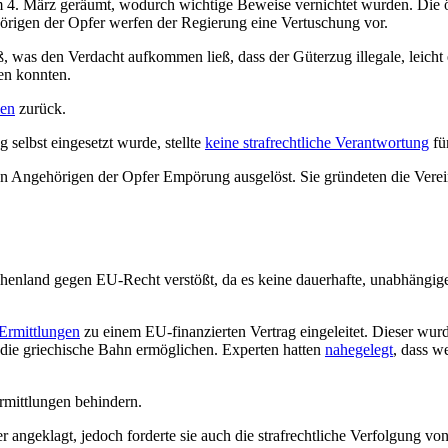
am 4. März geräumt, wodurch wichtige Beweise vernichtet wurden. Die ö
örigen der Opfer werfen der Regierung eine Vertuschung vor.
as den Verdacht aufkommen ließ, dass der Güterzug illegale, leicht en
en konnten.
ien
zurück.
selbst eingesetzt wurde, stellte
keine strafrechtliche Verantwortung
für
en Angehörigen der Opfer Empörung ausgelöst. Sie gründeten die Verei
echenland gegen EU-Recht verstößt, da es keine dauerhafte, unabhängi
Ermittlungen
zu einem EU-finanzierten Vertrag eingeleitet. Dieser wur
 die griechische Bahn ermöglichen. Experten hatten
nahegelegt
, dass w
rmittlungen behindern.
r angeklagt, jedoch forderte sie auch die strafrechtliche Verfolgung v