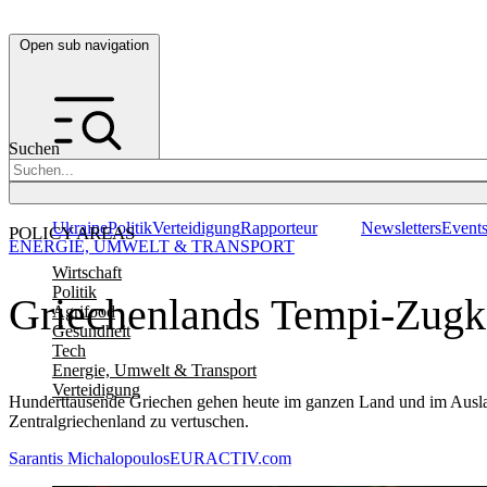
Open sub navigation
Suchen
Ukraine
Politik
Verteidigung
Rapporteur
Newsletters
Event
POLICY AREAS
ENERGIE, UMWELT & TRANSPORT
Wirtschaft
Politik
Griechenlands Tempi-Zugka
Agrifood
Gesundheit
Tech
Energie, Umwelt & Transport
Verteidigung
Hunderttausende Griechen gehen heute im ganzen Land und im Ausland
Zentralgriechenland zu vertuschen.
Sarantis Michalopoulos
EURACTIV.com