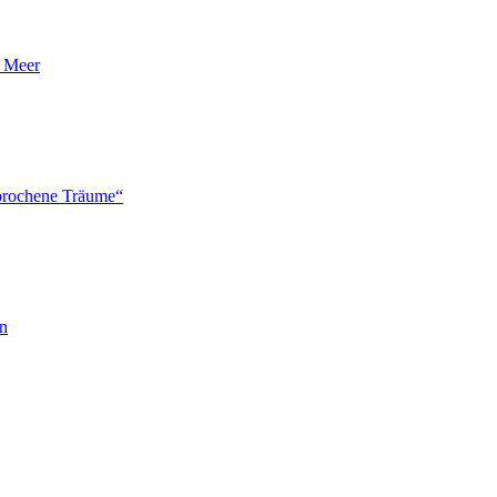
n Meer
brochene Träume“
en