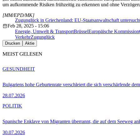
um aufkommende Risiken frühzeitig zu erkennen und ohne Verzögeru
[MM/EPD/MK]
Zugunglück in Griechenland: EU-Staatsanwaltschaft untersucht
Feb 28, 2025 - 15:06
Energie, Umwelt & Transport
Brüssel
Europäische Kommission
Verkehr
Zugunglück
Drucken
Aktie
MEIST GELESEN
GESUNDHEIT
Bulgariens hohe Geburtenrate verschleiert die sich verschärfende dem
28.07.2026
POLITIK
Spanische Enklave von Migranten überrannt, die auf dem Seeweg 
30.07.2026