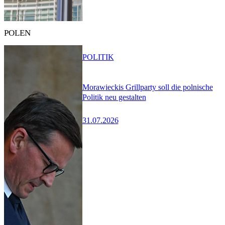
POLEN
POLITIK
Morawieckis Grillparty soll die polnische
Politik neu gestalten
31.07.2026