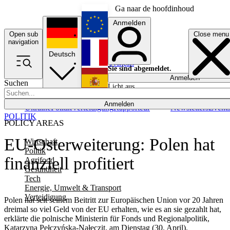
Ga naar de hoofdinhoud
Anmelden
Open sub
Close menu
English
navigation
Deutsch
Français
Sie sind abgemeldet.
Anmelden
Suchen
Licht aus
Español
Anmelden
Ukraine
Politik
Verteidigung
Rapporteur
Newsletters
Event
POLITIK
POLICY AREAS
EU-Osterweiterung: Polen hat
Wirtschaft
Politik
finanziell profitiert
Agrifood
Gesundheit
Tech
Energie, Umwelt & Transport
Verteidigung
Polen hat seit seinem Beitritt zur Europäischen Union vor 20 Jahren
dreimal so viel Geld von der EU erhalten, wie es an sie gezahlt hat,
erklärte die polnische Ministerin für Fonds und Regionalpolitik,
Katarzyna Pełczyńska-Nałęczit, am Dienstag (30. April).