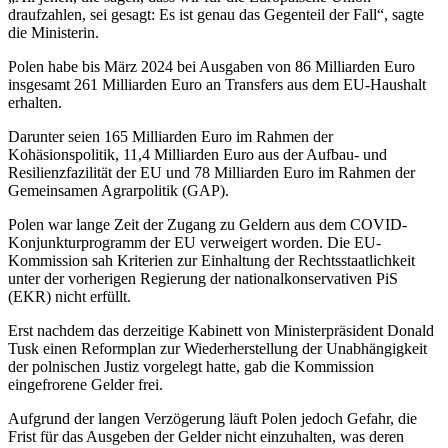
draufzahlen, sei gesagt: Es ist genau das Gegenteil der Fall“, sagte
die Ministerin.
Polen habe bis März 2024 bei Ausgaben von 86 Milliarden Euro
insgesamt 261 Milliarden Euro an Transfers aus dem EU-Haushalt
erhalten.
Darunter seien 165 Milliarden Euro im Rahmen der
Kohäsionspolitik, 11,4 Milliarden Euro aus der Aufbau- und
Resilienzfazilität der EU und 78 Milliarden Euro
im Rahmen der
Gemeinsamen Agrarpolitik (GAP).
Polen war lange Zeit der Zugang zu Geldern aus dem COVID-
Konjunkturprogramm der EU verweigert worden. Die EU-
Kommission sah Kriterien zur Einhaltung der Rechtsstaatlichkeit
unter der vorherigen Regierung der nationalkonservativen PiS
(EKR) nicht erfüllt.
Erst nachdem das derzeitige Kabinett von Ministerpräsident Donald
Tusk einen Reformplan zur Wiederherstellung der Unabhängigkeit
der polnischen Justiz vorgelegt hatte, gab die Kommission
eingefrorene Gelder frei.
Aufgrund der langen Verzögerung läuft Polen jedoch Gefahr, die
Frist für das Ausgeben der Gelder nicht einzuhalten, was deren