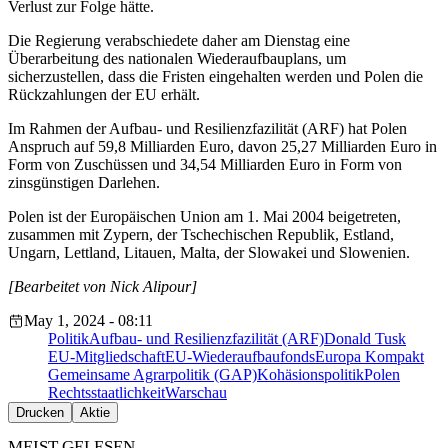
Verlust zur Folge hätte.
Die Regierung verabschiedete daher am Dienstag eine
Überarbeitung des nationalen Wiederaufbauplans, um
sicherzustellen, dass die Fristen eingehalten werden und Polen die
Rückzahlungen der EU erhält.
Im Rahmen der Aufbau- und Resilienzfazilität (ARF) hat Polen
Anspruch auf 59,8 Milliarden Euro, davon 25,27 Milliarden Euro in
Form von Zuschüssen und 34,54 Milliarden Euro in Form von
zinsgünstigen Darlehen.
Polen ist der Europäischen Union am 1. Mai 2004 beigetreten,
zusammen mit Zypern, der Tschechischen Republik, Estland,
Ungarn, Lettland, Litauen, Malta, der Slowakei und Slowenien.
[Bearbeitet von Nick Alipour]
May 1, 2024 - 08:11
Politik
Aufbau- und Resilienzfazilität (ARF)
Donald Tusk
EU-Mitgliedschaft
EU-Wiederaufbaufonds
Europa Kompakt
Gemeinsame Agrarpolitik (GAP)
Kohäsionspolitik
Polen
Rechtsstaatlichkeit
Warschau
Drucken
Aktie
MEIST GELESEN