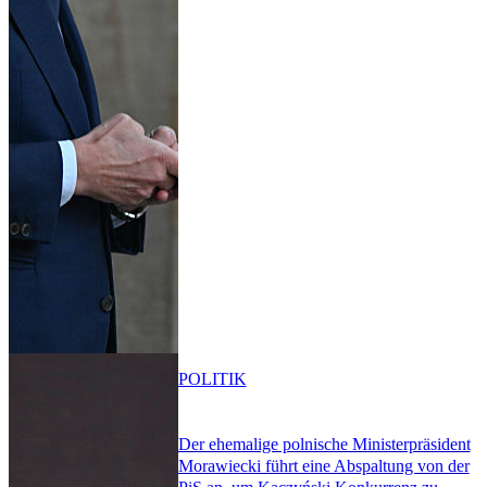
POLITIK
Der ehemalige polnische Ministerpräsident
Morawiecki führt eine Abspaltung von der