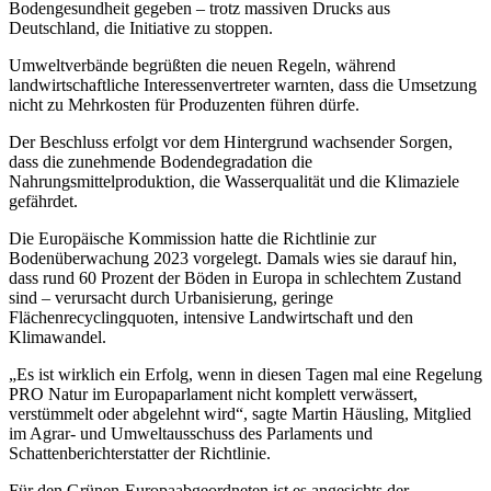
Bodengesundheit gegeben – trotz massiven Drucks aus
Deutschland, die Initiative zu stoppen.
Umweltverbände begrüßten die neuen Regeln, während
landwirtschaftliche Interessenvertreter warnten, dass die Umsetzung
nicht zu Mehrkosten für Produzenten führen dürfe.
Der Beschluss erfolgt vor dem Hintergrund wachsender Sorgen,
dass die zunehmende Bodendegradation die
Nahrungsmittelproduktion, die Wasserqualität und die Klimaziele
gefährdet.
Die Europäische Kommission hatte die Richtlinie zur
Bodenüberwachung 2023 vorgelegt. Damals wies sie darauf hin,
dass rund 60 Prozent der Böden in Europa in schlechtem Zustand
sind – verursacht durch Urbanisierung, geringe
Flächenrecyclingquoten, intensive Landwirtschaft und den
Klimawandel.
„Es ist wirklich ein Erfolg, wenn in diesen Tagen mal eine Regelung
PRO Natur im Europaparlament nicht komplett verwässert,
verstümmelt oder abgelehnt wird“, sagte Martin Häusling, Mitglied
im Agrar- und Umweltausschuss des Parlaments und
Schattenberichterstatter der Richtlinie.
Für den Grünen-Europaabgeordneten ist es angesichts der