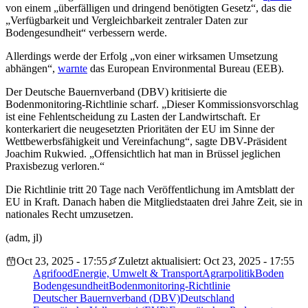
von einem „überfälligen und dringend benötigten Gesetz“, das die
„Verfügbarkeit und Vergleichbarkeit zentraler Daten zur
Bodengesundheit“ verbessern werde.
Allerdings werde der Erfolg „von einer wirksamen Umsetzung
abhängen“,
warnte
das European Environmental Bureau (EEB).
Der Deutsche Bauernverband (DBV) kritisierte die
Bodenmonitoring-Richtlinie scharf. „Dieser Kommissionsvorschlag
ist eine Fehlentscheidung zu Lasten der Landwirtschaft. Er
konterkariert die neugesetzten Prioritäten der EU im Sinne der
Wettbewerbsfähigkeit und Vereinfachung“, sagte DBV-Präsident
Joachim Rukwied. „Offensichtlich hat man in Brüssel jeglichen
Praxisbezug verloren.“
Die Richtlinie tritt 20 Tage nach Veröffentlichung im Amtsblatt der
EU in Kraft. Danach haben die Mitgliedstaaten drei Jahre Zeit, sie in
nationales Recht umzusetzen.
(adm, jl)
Oct 23, 2025 - 17:55
Zuletzt aktualisiert: Oct 23, 2025 - 17:55
Agrifood
Energie, Umwelt & Transport
Agrarpolitik
Boden
Bodengesundheit
Bodenmonitoring-Richtlinie
Deutscher Bauernverband (DBV)
Deutschland