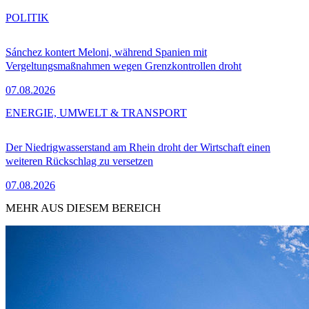
POLITIK
Sánchez kontert Meloni, während Spanien mit
Vergeltungsmaßnahmen wegen Grenzkontrollen droht
07.08.2026
ENERGIE, UMWELT & TRANSPORT
Der Niedrigwasserstand am Rhein droht der Wirtschaft einen
weiteren Rückschlag zu versetzen
07.08.2026
MEHR AUS DIESEM BEREICH