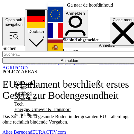
Ga naar de hoofdinhoud
Anmelden
Open sub
Close menu
English
navigation
Deutsch
Français
Sie sind abgemeldet.
Anmelden
Suchen
Licht aus
Español
Anmelden
Ukraine
Politik
Verteidigung
Rapporteur
Newsletters
Event
AGRIFOOD
POLICY AREAS
EU-Parlament beschließt erstes
Wirtschaft
Politik
Gesetz zur Bodengesundheit
Agrifood
Gesundheit
Tech
Energie, Umwelt & Transport
Verteidigung
Das Ziel: bis 2050 gesunde Böden in der gesamten EU – allerdings
ohne rechtlich bindende Vorgaben.
Alice Bergoënd
EURACTIV.com