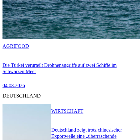
AGRIFOOD
Die Türkei verurteilt Drohnenangriffe auf zwei Schiffe im
Schwarzen Meer
04.08.2026
DEUTSCHLAND
WIRTSCHAFT
Deutschland zeigt trotz chinesischer
Exportwelle eine „überraschende