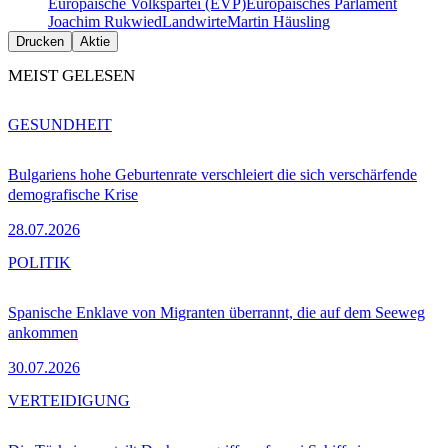
Europäische Volkspartei (EVP)
Europäisches Parlament
Joachim Rukwied
Landwirte
Martin Häusling
Drucken
Aktie
MEIST GELESEN
GESUNDHEIT
Bulgariens hohe Geburtenrate verschleiert die sich verschärfende
demografische Krise
28.07.2026
POLITIK
Spanische Enklave von Migranten überrannt, die auf dem Seeweg
ankommen
30.07.2026
VERTEIDIGUNG