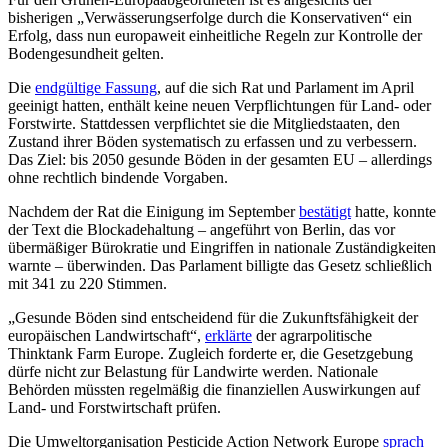
bisherigen „Verwässerungserfolge durch die Konservativen“ ein
Erfolg, dass nun europaweit einheitliche Regeln zur Kontrolle der
Bodengesundheit gelten.
Die
endgültige Fassung
, auf die sich Rat und Parlament im April
geeinigt hatten, enthält keine neuen Verpflichtungen für Land- oder
Forstwirte. Stattdessen verpflichtet sie die Mitgliedstaaten, den
Zustand ihrer Böden systematisch zu erfassen und zu verbessern.
Das Ziel: bis 2050 gesunde Böden in der gesamten EU – allerdings
ohne rechtlich bindende Vorgaben.
Nachdem der Rat die Einigung im September
bestätigt
hatte, konnte
der Text die Blockadehaltung – angeführt von Berlin, das vor
übermäßiger Bürokratie und Eingriffen in nationale Zuständigkeiten
warnte – überwinden. Das Parlament billigte das Gesetz schließlich
mit 341 zu 220 Stimmen.
„Gesunde Böden sind entscheidend für die Zukunftsfähigkeit der
europäischen Landwirtschaft“,
erklärte
der agrarpolitische
Thinktank Farm Europe. Zugleich forderte er, die Gesetzgebung
dürfe nicht zur Belastung für Landwirte werden. Nationale
Behörden müssten regelmäßig die finanziellen Auswirkungen auf
Land- und Forstwirtschaft prüfen.
Die Umweltorganisation Pesticide Action Network Europe
sprach