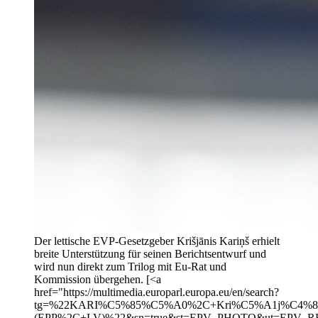
Der lettische EVP-Gesetzgeber Krišjānis Kariņš erhielt
breite Unterstützung für seinen Berichtsentwurf und
wird nun direkt zum Trilog mit Eu-Rat und
Kommission übergehen. [<a
href="https://multimedia.europarl.europa.eu/en/search?
tg=%22KARI%C5%85%C5%A0%2C+Kri%C5%A1j%C4%81
(EPP%2C+LV)%22&sn=true&st=EPV_PHOTO&ut=EPV_R