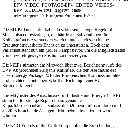
EPV_VIDEO_FOOTAGE-EPV_EDITED_VIDEOS-
EPV_AUDIO&at=1" target="_blank"
rel="noopener">[European Parliament]</a>]
Die EU-Parlamentarier haben beschlossen, strenge Regeln für
Mechanismen festzulegen, die häufig als Subventionen für
Kohlekraftwerke verwendet werden, und stattdessen kleine
Erzeuger erneuerbarer Energien zu unterstützen. Doch dem
Parlament steht nun ein großer Kampf bevor, um die Mitgliedstaaten
von dieser ehrgeizigen Position zu überzeugen.
Die MEPs stimmten am Mittwoch über zwei Berichtsentwürfe des
EVP-Abgeordneten Krišjānis Kariņš ab, die den Abschluss des
Clean Energy Package 2016 der Europäischen Kommission bilden,
und machten somit einen Schritt in Richtung neuer EU-
Strommarktregeln.
Die Mitglieder des Ausschusses für Industrie und Energie (ITRE)
stimmten für strenge Regeln für so genannte
Kapazitätsmechanismen, sodass ab 2020 neue Infrastrukturen und
ab 2025 bestehende Anlagen nicht mehr subventioniert werden
würden.
Die NGO Friends of the Earth Europe lobte die Entscheidung,