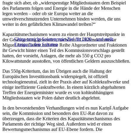
fragte sich aber, ob „widerspenstige Mitgliedsstaaten dem Beispiel
des Parlaments folgen und Energie in die Hände der Menschen
legen werden – oder ob sie Europa weiter an die
umweltverschmutzenden Unternehmen binden werden, die uns
weiter in den gefährlichen Klimawandel treiben?“
Kapazitätsmechanismen waren zu einem der Hauptstreitpunkte in
China erreicht Solarenergie-Ziel für 2020 – und stellt
der Gesetzgebung geworden, nachdem EU-Klimakommissar
Europa in den Schatten
Miguel Arias Cañete und eine Reihe Abgeordneter und Fraktionen
ihr Gewicht hinter einen Teil des Kommissionsvorschlags gestellt
hatten, der vorsieht, Anlagen, die mehr als 550 g CO2 pro
Kilowattstunde ausstoßen, von öffentlichen Geldern auszuschließen.
Das 550g-Kriterium, das im Übrigen auch die Haltung der
Europäischen Investitionsbank widerspiegelt, ist offiziell
technologieneutral, zielt in der Praxis aber auf Kohlekraftwerke und
einige ineffiziente Gaskraftwerke. In einem kürzlich abgehaltenen
Treffen der Energieminister wurde es von kohleabhängigen
Mitgliedsstaaten wie Polen daher deutlich abgelehnt.
In den bevorstehenden Verhandlungen wird es nun Kariņš Aufgabe
sein, die Kommission und besonders den EU-Rat davon zu
überzeugen, dass die Kriterien des Kapazitätsmechanismus des
Parlaments der richtige Weg sind. Außerdem wird er einen
Bewertungsmechanismus auf EU-Ebene fordern. Die