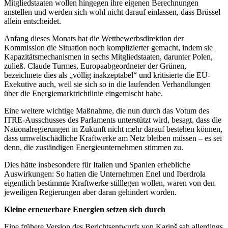
Mitgliedstaaten wollen hingegen ihre eigenen Berechnungen
anstellen und werden sich wohl nicht darauf einlassen, dass Brüssel
allein entscheidet.
Anfang dieses Monats hat die Wettbewerbsdirektion der
Kommission die Situation noch komplizierter gemacht, indem sie
Kapazitätsmechanismen in sechs Mitgliedstaaten, darunter Polen,
zuließ. Claude Turmes, Europaabgeordneter der Grünen,
bezeichnete dies als „völlig inakzeptabel“ und kritisierte die EU-
Exekutive auch, weil sie sich so in die laufenden Verhandlungen
über die Energiemarktrichtlinie eingemischt habe.
Eine weitere wichtige Maßnahme, die nun durch das Votum des
ITRE-Ausschusses des Parlaments unterstützt wird, besagt, dass die
Nationalregierungen in Zukunft nicht mehr darauf bestehen können,
dass umweltschädliche Kraftwerke am Netz bleiben müssen – es sei
denn, die zuständigen Energieunternehmen stimmen zu.
Dies hätte insbesondere für Italien und Spanien erhebliche
Auswirkungen: So hatten die Unternehmen Enel und Iberdrola
eigentlich bestimmte Kraftwerke stilllegen wollen, waren von den
jeweiligen Regierungen aber daran gehindert worden.
Kleine erneuerbare Energien setzen sich durch
Eine frühere Version des Berichtsentwurfs von Kariņš sah allerdings