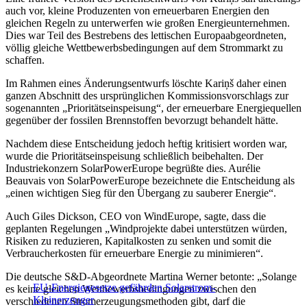
auch vor, kleine Produzenten von erneuerbaren Energien den
gleichen Regeln zu unterwerfen wie großen Energieunternehmen.
Dies war Teil des Bestrebens des lettischen Europaabgeordneten,
völlig gleiche Wettbewerbsbedingungen auf dem Strommarkt zu
schaffen.
Im Rahmen eines Änderungsentwurfs löschte Kariņš daher einen
ganzen Abschnitt des ursprünglichen Kommissionsvorschlags zur
sogenannten „Prioritätseinspeisung“, der erneuerbare Energiequellen
gegenüber der fossilen Brennstoffen bevorzugt behandelt hätte.
Nachdem diese Entscheidung jedoch heftig kritisiert worden war,
wurde die Prioritätseinspeisung schließlich beibehalten. Der
Industriekonzern SolarPowerEurope begrüßte dies. Aurélie
Beauvais von SolarPowerEurope bezeichnete die Entscheidung als
„einen wichtigen Sieg für den Übergang zu sauberer Energie“.
Auch Giles Dickson, CEO von WindEurope, sagte, dass die
geplanten Regelungen „Windprojekte dabei unterstützen würden,
Risiken zu reduzieren, Kapitalkosten zu senken und somit die
Verbraucherkosten für erneuerbare Energie zu minimieren“.
Die deutsche S&D-Abgeordnete Martina Werner betonte: „Solange
EU-Energiegesetze gefährden Solarstrom-
es keine gleichen Wettbewerbsbedingungen zwischen den
Kleinerzeuger
verschiedenen Stromerzeugungsmethoden gibt, darf die