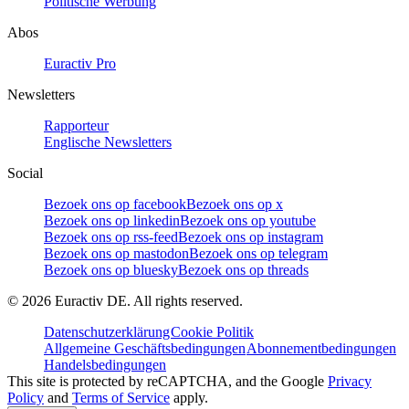
Politische Werbung
Abos
Euractiv Pro
Newsletters
Rapporteur
Englische Newsletters
Social
Bezoek ons op facebook
Bezoek ons op x
Bezoek ons op linkedin
Bezoek ons op youtube
Bezoek ons op rss-feed
Bezoek ons op instagram
Bezoek ons op mastodon
Bezoek ons op telegram
Bezoek ons op bluesky
Bezoek ons op threads
©
2026
Euractiv DE. All rights reserved.
Datenschutzerklärung
Cookie Politik
Allgemeine Geschäftsbedingungen
Abonnementbedingungen
Handelsbedingungen
This site is protected by reCAPTCHA, and the Google
Privacy
Policy
and
Terms of Service
apply.