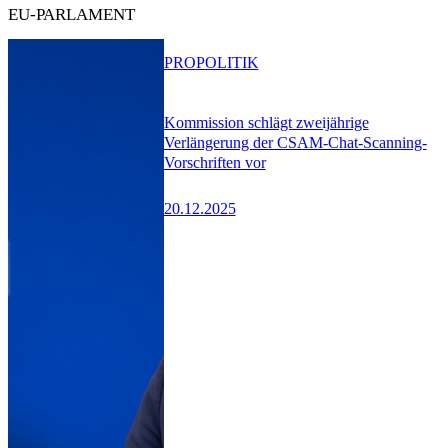
EU-PARLAMENT
PRO
POLITIK
Kommission schlägt zweijährige
Verlängerung der CSAM-Chat-Scanning-
Vorschriften vor
20.12.2025