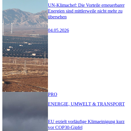
UN-Klimachef: Die Vorteile erneuerbarer
Energien sind mittlerweile nicht mehr zu
übersehen
04.05.2026
PRO
ENERGIE, UMWELT & TRANSPORT
EU erzielt vorläufige Klimaeinigung kurz
vor COP30-Gipfel