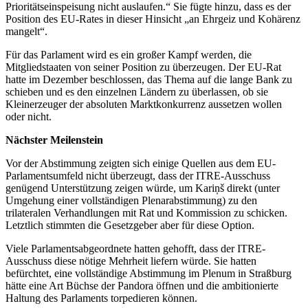
Prioritätseinspeisung nicht auslaufen.“ Sie fügte hinzu, dass es der
Position des EU-Rates in dieser Hinsicht „an Ehrgeiz und Kohärenz
mangelt“.
Für das Parlament wird es ein großer Kampf werden, die
Mitgliedstaaten von seiner Position zu überzeugen. Der EU-Rat
hatte im Dezember beschlossen, das Thema auf die lange Bank zu
schieben und es den einzelnen Ländern zu überlassen, ob sie
Kleinerzeuger der absoluten Marktkonkurrenz aussetzen wollen
oder nicht.
Nächster Meilenstein
Vor der Abstimmung zeigten sich einige Quellen aus dem EU-
Parlamentsumfeld nicht überzeugt, dass der ITRE-Ausschuss
genügend Unterstützung zeigen würde, um Kariņš direkt (unter
Umgehung einer vollständigen Plenarabstimmung) zu den
trilateralen Verhandlungen mit Rat und Kommission zu schicken.
Letztlich stimmten die Gesetzgeber aber für diese Option.
Viele Parlamentsabgeordnete hatten gehofft, dass der ITRE-
Ausschuss diese nötige Mehrheit liefern würde. Sie hatten
befürchtet, eine vollständige Abstimmung im Plenum in Straßburg
hätte eine Art Büchse der Pandora öffnen und die ambitionierte
Haltung des Parlaments torpedieren können.