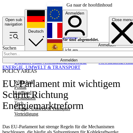
Ga naar de hoofdinhoud
Anmelden
Open sub
Close menu
English
navigation
Deutsch
Français
Sie sind abgemeldet.
Anmelden
Suchen
Licht aus
Español
Anmelden
Ukraine
Politik
Verteidigung
Rapporteur
Newsletters
Event
ENERGIE, UMWELT & TRANSPORT
POLICY AREAS
EU-Parlament mit wichtigem
Wirtschaft
Politik
Schritt Richtung
Agrifood
Gesundheit
Energiemarktreform
Tech
Energie, Umwelt & Transport
Verteidigung
Das EU-Parlament hat strenge Regeln für die Mechanismen
beschlossen, die häufig als Subventionen für Kohlekraftwerke