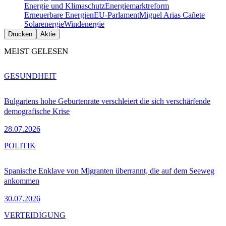
Energie und Klimaschutz
Energiemarktreform
Erneuerbare Energien
EU-Parlament
Miguel Arias Cañete
Solarenergie
Windenergie
Drucken
Aktie
MEIST GELESEN
GESUNDHEIT
Bulgariens hohe Geburtenrate verschleiert die sich verschärfende
demografische Krise
28.07.2026
POLITIK
Spanische Enklave von Migranten überrannt, die auf dem Seeweg
ankommen
30.07.2026
VERTEIDIGUNG