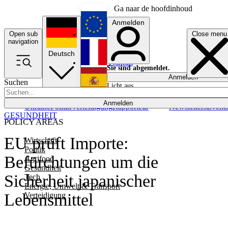
Ga naar de hoofdinhoud
Anmelden
Open sub
Close menu
English
navigation
Deutsch
Français
Sie sind abgemeldet.
Anmelden
Suchen
Licht aus
Español
Anmelden
Ukraine
Politik
Verteidigung
Rapporteur
Newsletters
Event
GESUNDHEIT
POLICY AREAS
EU prüft Importe:
Wirtschaft
Politik
Befürchtungen um die
Agrifood
Gesundheit
Sicherheit japanischer
Tech
Energie, Umwelt & Transport
Lebensmittel
Verteidigung