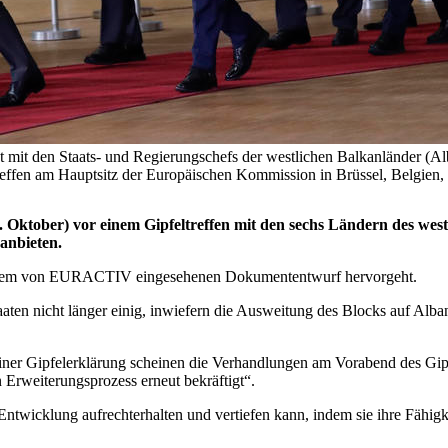
ht mit den Staats- und Regierungschefs der westlichen Balkanländer 
treffen am Hauptsitz der Europäischen Kommission in Brüssel, Bel
Oktober) vor einem Gipfeltreffen mit den sechs Ländern des west
anbieten.
us einem von EURACTIV eingesehenen Dokumententwurf hervorgeht.
aaten nicht länger einig, inwiefern die Ausweitung des Blocks auf A
er Gipfelerklärung scheinen die Verhandlungen am Vorabend des Gipfe
Erweiterungsprozess erneut bekräftigt“.
Entwicklung aufrechterhalten und vertiefen kann, indem sie ihre Fähigkei