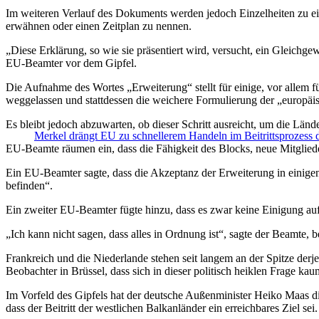
Im weiteren Verlauf des Dokuments werden jedoch Einzelheiten zu ei
erwähnen oder einen Zeitplan zu nennen.
„Diese Erklärung, so wie sie präsentiert wird, versucht, ein Gleichg
EU-Beamter vor dem Gipfel.
Die Aufnahme des Wortes „Erweiterung“ stellt für einige, vor allem 
weggelassen und stattdessen die weichere Formulierung der „europäi
Es bleibt jedoch abzuwarten, ob dieser Schritt ausreicht, um die Lä
Merkel drängt EU zu schnellerem Handeln im Beitrittsprozess
EU-Beamte räumen ein, dass die Fähigkeit des Blocks, neue Mitglieder
Ein EU-Beamter sagte, dass die Akzeptanz der Erweiterung in einigen 
befinden“.
Ein zweiter EU-Beamter fügte hinzu, dass es zwar keine Einigung auf
„Ich kann nicht sagen, dass alles in Ordnung ist“, sagte der Beamte, b
Frankreich und die Niederlande stehen seit langem an der Spitze derj
Beobachter in Brüssel, dass sich in dieser politisch heiklen Frage k
Im Vorfeld des Gipfels hat der deutsche Außenminister Heiko Maas d
dass der Beitritt der westlichen Balkanländer ein erreichbares Ziel sei.