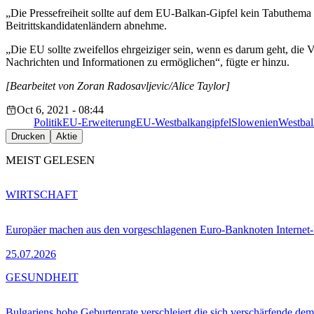
„Die Pressefreiheit sollte auf dem EU-Balkan-Gipfel kein Tabuthema s
Beitrittskandidatenländern abnehme.
„Die EU sollte zweifellos ehrgeiziger sein, wenn es darum geht, die 
Nachrichten und Informationen zu ermöglichen“, fügte er hinzu.
[Bearbeitet von Zoran Radosavljevic/Alice Taylor]
Oct 6, 2021 - 08:44
Politik
EU-Erweiterung
EU-Westbalkangipfel
Slowenien
Westba
Drucken
Aktie
MEIST GELESEN
WIRTSCHAFT
Europäer machen aus den vorgeschlagenen Euro-Banknoten Interne
25.07.2026
GESUNDHEIT
Bulgariens hohe Geburtenrate verschleiert die sich verschärfende dem