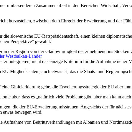
ner umfassenderen Zusammenarbeit in den Bereichen Wirtschaft, Verkeh
ewicht herzustellen, zwischen dem Ehrgeiz der Erweiterung und der Fähi
für die slowenische EU-Ratspräsidentschaft, einen kleinen diplomatisc
schen Perspektive“ gewählt.
nder in der Region von der Glaubwürdigkeit der zunehmend ins Stocken
 der Westbalkan-Länder
 zu integrieren, nicht das einzige Kriterium für die Aufnahme neuer Mi
EU-Mitgliedstaaten „auch etwas ist, das die Staats- und Regierungsche
 eine Gipfelerklärung gebe, die Erweiterungsstrategie der EU aber imm
etonte aber, dass es „natürlich viele Probleme gibt, aber man kann auch 
enigen, die der EU-Erweiterung misstrauen. Angesichts der für nächste
aum etwas bewegen wird.
ie Aufnahme von Beitrittsverhandlungen mit Albanien und Nordmazedoni