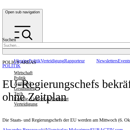
Open sub navigation
Suchen
Ukraine
Politik
Verteidigung
Rapporteur
Newsletters
Event
POLICY AREAS
POLITIK
Wirtschaft
Politik
EU-Regierungschefs bekräf
Agrifood
Gesundheit
ohne Zeitplan
Tech
Energie, Umwelt & Transport
Verteidigung
Die Staats- und Regierungschefs der EU werden am Mittwoch (6. Okto
Alexandra Brzozowski
/
Vlagyiszlav Makszimov
EURACTIV.com