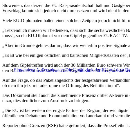
Slowenien, das derzeit die EU-Ratspräsidentschaft hält und Gastgeber
Vorschlag konnte sich jedoch nicht durchsetzen und wird nicht in d
Viele EU-Diplomaten halten einen solchen Zeitplan jedoch nicht für un
„Letztendlich müssen wir bedenken, dass sich die sechs westlichen Bal
muss“, so ein EU-Diplomat vor dem Gipfel gegenüber EURACTIV.
„Aber im Grunde geht es darum, dass wir weiterhin positive Signale au
„Es ist wie bei einigen östlichen und baltischen Mitgliedsstaaten de
Auf dem Gipfeltreffen wird auch der 30 Milliarden Euro schwere Wirtsc
Sloweniens Außenminister: Die Untätigkeit der EU auf dem Balk
den Bau neuer Infrastrukturen in der Region konzentrieren, um die w
Auf die Frage, ob das Paket angesichts der festgefahrenen Verhandlunge
ob man ihn jetzt mit oder ohne die Öffnung des Beitritts nimmt“.
Das Dokument stellt auch die zunehmende Präsenz dritter Akteure in 
dazu, dies deutlicher zum Ausdruck zu bringen.
„Die EU ist bei weitem der engste Partner der Region, der wichtigste
öffentlichen Debatte und Kommunikation voll anerkannt und vermittel
Reporter ohne Grenzen (RSF) hatte gefordert, dass die Pressefreiheit 