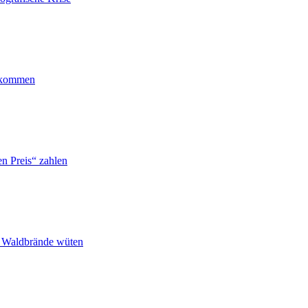
ankommen
n Preis“ zahlen
n Waldbrände wüten