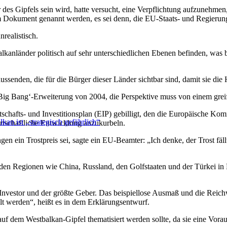
 des Gipfels sein wird, hatte versucht, eine Verpflichtung aufzunehme
em Dokument genannt werden, es sei denn, die EU-Staats- und Regierung
realistisch.
kanländer politisch auf sehr unterschiedlichen Ebenen befinden, was be
ssenden, die für die Bürger dieser Länder sichtbar sind, damit sie die 
r ‚Big Bang‘-Erweiterung von 2004, die Perspektive muss von einem grei
hafts- und Investitionsplan (EIP) gebilligt, den die Europäische Kommi
an ist „strategisch gefährlich“
irtschaftliche Entwicklung anzukurbeln.
n ein Trostpreis sei, sagte ein EU-Beamter: „Ich denke, der Trost fällt 
den Regionen wie China, Russland, den Golfstaaten und der Türkei in 
 Investor und der größte Geber. Das beispiellose Ausmaß und die Reich
t werden“, heißt es in dem Erklärungsentwurf.
auf dem Westbalkan-Gipfel thematisiert werden sollte, da sie eine Vorau