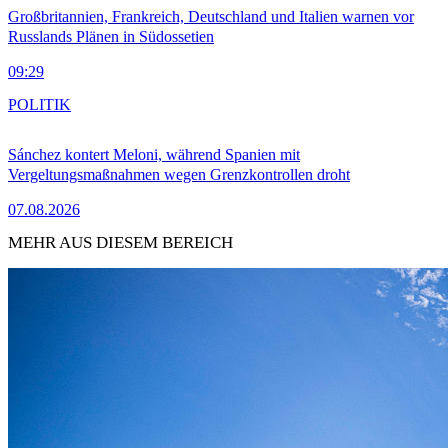
Großbritannien, Frankreich, Deutschland und Italien warnen vor
Russlands Plänen in Südossetien
09:29
POLITIK
Sánchez kontert Meloni, während Spanien mit
Vergeltungsmaßnahmen wegen Grenzkontrollen droht
07.08.2026
MEHR AUS DIESEM BEREICH