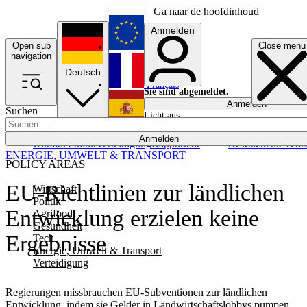
Ga naar de hoofdinhoud
Anmelden
Open sub
Close menu
English
navigation
Deutsch
Français
Sie sind abgemeldet.
Anmelden
Suchen
Licht aus
Español
Anmelden
Ukraine
Politik
Verteidigung
Rapporteur
Newsletters
Event
ENERGIE, UMWELT & TRANSPORT
POLICY AREAS
EU-Richtlinien zur ländlichen
Wirtschaft
Politik
Entwicklung erzielen keine
Agrifood
Gesundheit
Ergebnisse
Tech
Energie, Umwelt & Transport
Verteidigung
Regierungen missbrauchen EU-Subventionen zur ländlichen
Entwicklung, indem sie Gelder in Landwirtschaftslobbys pumpen,