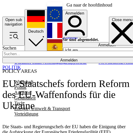
Ga naar de hoofdinhoud
Anmelden
Open sub
Close menu
English
navigation
Deutsch
Français
Sie sind abgemeldet.
Anmelden
Suchen
Licht aus
Español
Anmelden
Ukraine
Politik
Verteidigung
Rapporteur
Newsletters
Event
POLITIK
POLICY AREAS
EU-Staatschefs fordern Reform
Wirtschaft
Politik
des EU-Waffenfonds für die
Agrifood
Gesundheit
Ukraine
Tech
Energie, Umwelt & Transport
Verteidigung
Die Staats- und Regierungschefs der EU haben die Einigung über
die Aufstockung der Europäischen Friedensfazilität (EFF)