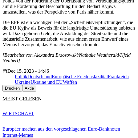
Fonds von der Förderung der Überlassung von Verteidigungsgütern
auf die Förderung der Beschaffung für den Bedarf Kyjiws
umzustellen, was der Perspektive von Paris näher kommt.
Die EFF ist ein wichtiger Teil der „Sicherheitsverpflichtungen“, die
die EU Kyjiw als Beweis für die langfristige Unterstützung anbieten
will. Dazu gehören Geld, die Ausbildung der Streitkräfte und die
industrielle Zusammenarbeit, wie aus einem ersten Entwurf eines
Memos hervorgeht, das Euractiv einsehen konnte.
[Bearbeitet von Alexandra Brzozowski/Nathalie Weatherald/Kjeld
Neubert]
Dec 15, 2023 - 14:46
Politik
Deutschland
Europäische Friedensfazilität
Frankreich
Ukraine
Ukraine und EU
Waffen
Drucken
Aktie
MEIST GELESEN
WIRTSCHAFT
Europäer machen aus den vorgeschlagenen Euro-Banknoten
Internet-Memes