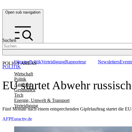
Open sub navigation
Suchen
Ukraine
Politik
Verteidigung
Rapporteur
Newsletters
Event
POLICY AREAS
POLITIK
Wirtschaft
Politik
EU startet Abwehr russisch
Agrifood
Gesundheit
Tech
Energie, Umwelt & Transport
Verteidigung
Fünf Monate nach einem entsprechenden Gipfelauftrag startet die E
AFP
Euractiv.de