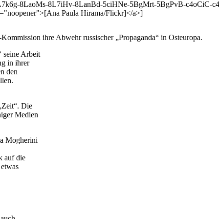
8L7k6g-8LaoMs-8L7iHv-8LanBd-5ciHNe-5BgMrt-5BgPvB-c4oCiC-
"noopener">[Ana Paula Hirama/Flickr]</a>]
U-Kommission ihre Abwehr russischer „Propaganda“ in Osteuropa.
 seine Arbeit
g in ihrer
en den
llen.
„Zeit“. Die
higer Medien
ca Mogherini
k auf die
 etwas
 auch