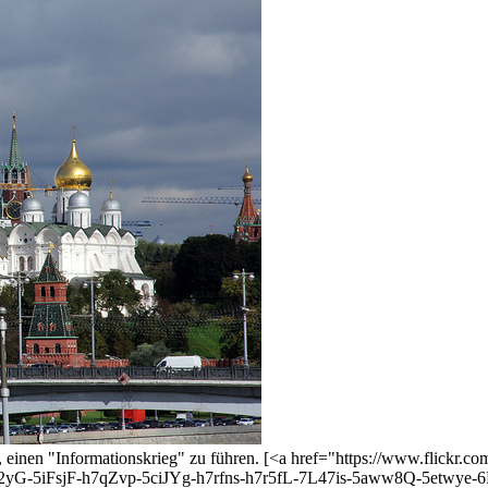
 einen "Informationskrieg" zu führen. [<a href="https://www.flickr.
iFsjF-h7qZvp-5ciJYg-h7rfns-h7r5fL-7L47is-5aww8Q-5etwye-6P