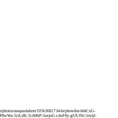
com/photos/anapaulahrm/10563681734/in/photolist-h6tCxG-
8wWa-5ciLdK-5ciMhP-5avjoG-c4oF8y-gSX3Ni-5rxrjJ-