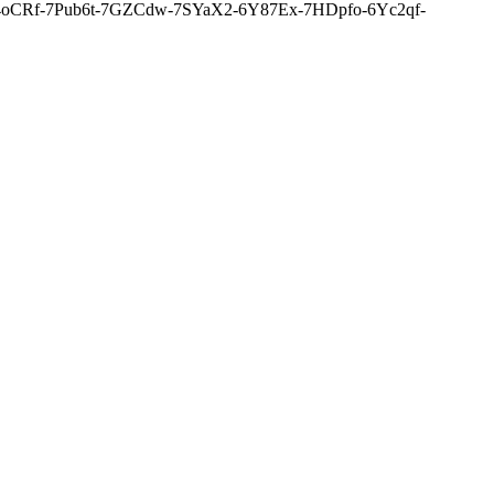
c4oCRf-7Pub6t-7GZCdw-7SYaX2-6Y87Ex-7HDpfo-6Yc2qf-