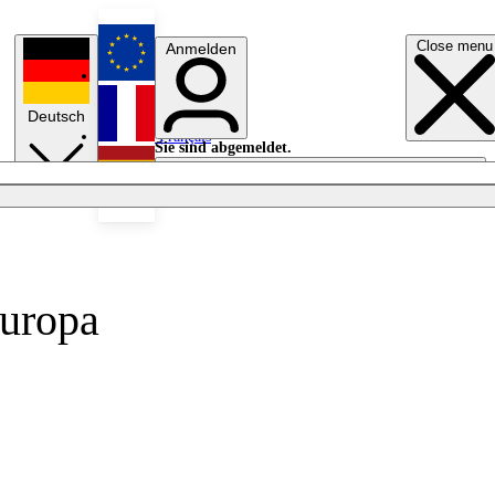
Close menu
Anmelden
English
Deutsch
Français
Sie sind abgemeldet.
Anmelden
Licht aus
Español
europa