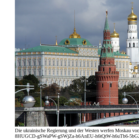
Die ukrainische Regierung und der Westen werfen Moskau vor,
8HUGCD-gSWaPW-gSWjZa-h6AnEU-h6tQtW-h6uTb6-5bG2yG-5