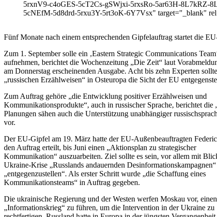
5rxnV9-c4oGES-5cT2Cs-gSWjxi-5rxsRo-5ar63H-8L7kRZ-
5cNEfM-5d8drd-5rxu3Y-5rt3oK-6Y7Vsx" target="_blank" rel=
Fünf Monate nach einem entsprechenden Gipfelauftrag startet die E
Zum 1. September solle ein ‚Eastern Strategic Communications Team‘
aufnehmen, berichtet die Wochenzeitung „Die Zeit“ laut Vorabmeldun
am Donnerstag erscheinenden Ausgabe. Acht bis zehn Experten sollt
„russischen Erzählweisen“ in Osteuropa die Sicht der EU entgegenste
Zum Auftrag gehöre „die Entwicklung positiver Erzählweisen und
Kommunikationsprodukte“, auch in russischer Sprache, berichtet die 
Planungen sähen auch die Unterstützung unabhängiger russischsprac
vor.
Der EU-Gipfel am 19. März hatte der EU-Außenbeauftragten Federi
den Auftrag erteilt, bis Juni einen „Aktionsplan zu strategischer
Kommunikation“ auszuarbeiten. Ziel sollte es sein, vor allem mit Blic
Ukraine-Krise „Russlands andauernden Desinformationskampagnen“
„entgegenzustellen“. Als erster Schritt wurde „die Schaffung eines
Kommunikationsteams“ in Auftrag gegeben.
Die ukrainische Regierung und der Westen werfen Moskau vor, einen
„Informationskrieg“ zu führen, um die Intervention in der Ukraine zu
rechtfertigen. Russland hatte in Europa in der jüngsten Vergangenheit