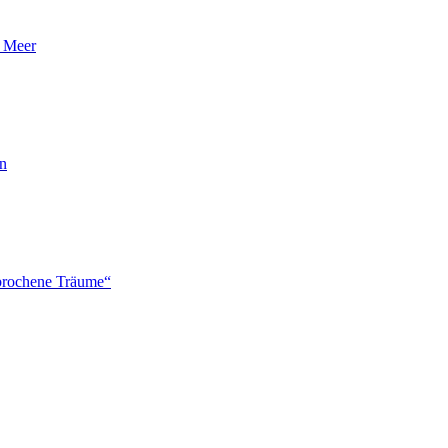
n Meer
en
brochene Träume“