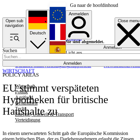
Ga naar de hoofdinhoud
Anmelden
Open sub
Close menu
English
navigation
Deutsch
Français
Sie sind abgemeldet.
Anmelden
Suchen
Licht aus
Español
Anmelden
Ukraine
Politik
Verteidigung
Rapporteur
Newsletters
Event
WIRTSCHAFT
POLICY AREAS
EU stimmt verspäteten
Wirtschaft
Politik
Hypotheken für britische
Agrifood
Gesundheit
Haushalte zu
Tech
Energie, Umwelt & Transport
Verteidigung
In einem unerwarteten Schritt gab die Europäische Kommission
einem britischen Plan, der es Darlehensnehmern erlaubt die Zinsen