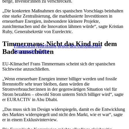
berge, Investor:innen zu verschrecken.
„Die konkreten Maßnahmen des spanischen Vorschlags beinhalten
eine starke Zentralisierung, die marktbasierte Investitionen in
erneuerbare Energien, insbesondere kleinere Projekte,
zunichtemachen und die Innovation lähmen würde“, sagte Kristian
Ruby, Generalsekretär von Eurelectric.
Timmermans: Nicht das Kind mit dem
Frankreichs Ablehnung gegen den europäischen
Bade ausschütten
Strommarkt wächst
EU-Klimachef Frans Timmermans scheint sich der spanischen
Sichtweise anzuschließen.
„Wenn erneuerbare Energien immer billiger werden und fossile
Brennstoffe sehr teuer bleiben, dann würden die
Stromverbraucher:innen in der gegenwärtigen Situation viel für
Strom bezahlen – obwohl Strom unterm Strich billiger wird“, sagte
er EURACTIV in Abu Dhabi.
„Das muss sich im Design widerspiegeln, damit es die Entwicklung
des Marktes widerspiegelt und nicht den Markt, wie er war“, sagte
er in einem Exklusivinterview.