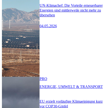
UN-Klimachef: Die Vorteile erneuerbarer
Energien sind mittlerweile nicht mehr zu
übersehen
04.05.2026
PRO
ENERGIE, UMWELT & TRANSPORT
EU erzielt vorläufige Klimaeinigung kurz
vor COP30-Gipfel