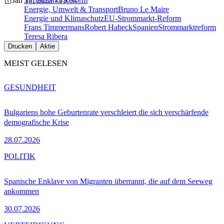
Jan 17, 2023 - 15:04
Strommarkt-Reform
Energie, Umwelt & Transport
Bruno Le Maire
Energie und Klimaschutz
EU-Strommarkt-Reform
Frans Timmermans
Robert Habeck
Spanien
Strommarktreform
Teresa Ribera
Drucken
Aktie
MEIST GELESEN
GESUNDHEIT
Bulgariens hohe Geburtenrate verschleiert die sich verschärfende
demografische Krise
28.07.2026
POLITIK
Spanische Enklave von Migranten überrannt, die auf dem Seeweg
ankommen
30.07.2026