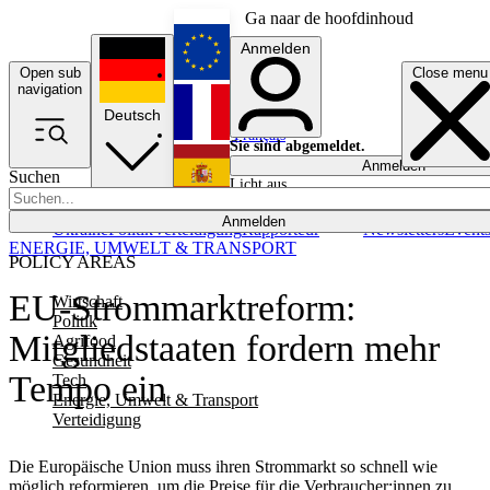
Ga naar de hoofdinhoud
Anmelden
Open sub
Close menu
English
navigation
Deutsch
Français
Sie sind abgemeldet.
Anmelden
Suchen
Licht aus
Español
Anmelden
Ukraine
Politik
Verteidigung
Rapporteur
Newsletters
Event
ENERGIE, UMWELT & TRANSPORT
POLICY AREAS
EU-Strommarktreform:
Wirtschaft
Politik
Mitgliedstaaten fordern mehr
Agrifood
Gesundheit
Tempo ein
Tech
Energie, Umwelt & Transport
Verteidigung
Die Europäische Union muss ihren Strommarkt so schnell wie
möglich reformieren, um die Preise für die Verbraucher:innen zu