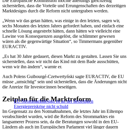
Die Europäische Kommission möchte allerdings gleichzeitig
sicherstellen, dass die Vorteile und Errungenschaften des derzeitigen
Marktdesigns durch die Reform nicht untergraben werden.
„Wenn wir das getan hätten, was einige in den letzten, sagen wir,
sechs Monaten des letzten Jahres gefordert haben, und einfach eine
schnelle Lösung angestrebt hätten, dann hätten wir vielleicht eine
Lawine von Konsequenzen ausgelöst, die schlimmer gewesen
wären als die gegenwärtige Situation“, so Timmermans gegenüber
EURACTIV.
„Es hat 30 Jahre gedauert, diesen Markt zu gestalten. Lassen Sie uns
sicherstellen, dass wir nicht das Kind mit dem Bade ausschütten,
wenn wir ihn ändern“, warnte er.
Auch Polens Guibourgé-Czetwertyński sagte EURACTIV, die EU
müsse „umsichtig“ sein und sicherstellen, dass die Änderungen nicht
die Anreize für Investor:innen beseitigen.
Zeitplan für die Marktreform
EU-Strommarktdesign ist an der derzeitigen
Energiepreiskrise nicht schuld
Im Gegensatz zu den Notmaßnahmen, die letztes Jahr im Eiltempo
verabschiedet wurden, wird die Reform des Strommarktes ein
langsamerer Prozess sein, da die Beratungen sowohl in den EU-
Ländern als auch im Europäischen Parlament viel länger dauern