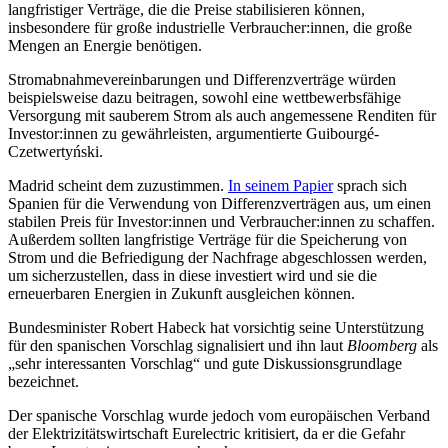
langfristiger Verträge, die die Preise stabilisieren können,
insbesondere für große industrielle Verbraucher:innen, die große
Mengen an Energie benötigen.
Stromabnahmevereinbarungen und Differenzverträge würden
beispielsweise dazu beitragen, sowohl eine wettbewerbsfähige
Versorgung mit sauberem Strom als auch angemessene Renditen für
Investor:innen zu gewährleisten, argumentierte Guibourgé-
Czetwertyński.
Madrid scheint dem zuzustimmen.
In seinem Papier
sprach sich
Spanien für die Verwendung von Differenzverträgen aus, um einen
stabilen Preis für Investor:innen und Verbraucher:innen zu schaffen.
Außerdem sollten langfristige Verträge für die Speicherung von
Strom und die Befriedigung der Nachfrage abgeschlossen werden,
um sicherzustellen, dass in diese investiert wird und sie die
erneuerbaren Energien in Zukunft ausgleichen können.
Bundesminister Robert Habeck hat vorsichtig seine Unterstützung
für den spanischen Vorschlag signalisiert und ihn laut
Bloomberg
als
„sehr interessanten Vorschlag“ und gute Diskussionsgrundlage
bezeichnet.
Der spanische Vorschlag wurde jedoch vom europäischen Verband
der Elektrizitätswirtschaft Eurelectric kritisiert, da er die Gefahr