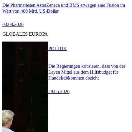
Die Pharmariesen AstraZeneca und BMS erwägen eine Fusion im
Wert von 400 Mrd. US-Dollar
03.08.2026
GLOBALES EUROPA
POLITIK
Die Regierungen kritisieren, dass von der
Leyen Mittel aus dem Hilfsbudget für
Handelsabkommen abzieht
29.05.2026