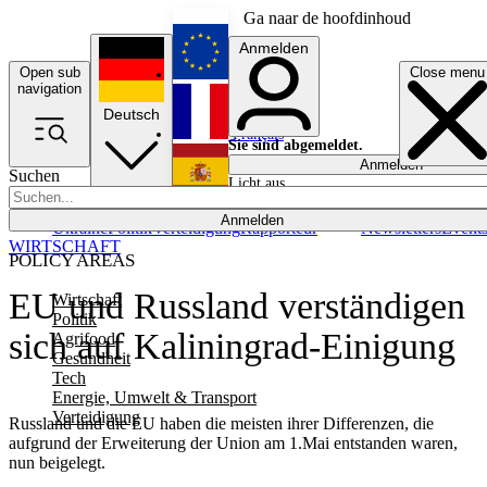
Ga naar de hoofdinhoud
Anmelden
Open sub
Close menu
English
navigation
Deutsch
Français
Sie sind abgemeldet.
Anmelden
Suchen
Licht aus
Español
Anmelden
Ukraine
Politik
Verteidigung
Rapporteur
Newsletters
Event
WIRTSCHAFT
POLICY AREAS
EU und Russland verständigen
Wirtschaft
Politik
sich auf Kaliningrad-Einigung
Agrifood
Gesundheit
Tech
Energie, Umwelt & Transport
Verteidigung
Russland und die EU haben die meisten ihrer Differenzen, die
aufgrund der Erweiterung der Union am 1.Mai entstanden waren,
nun beigelegt.