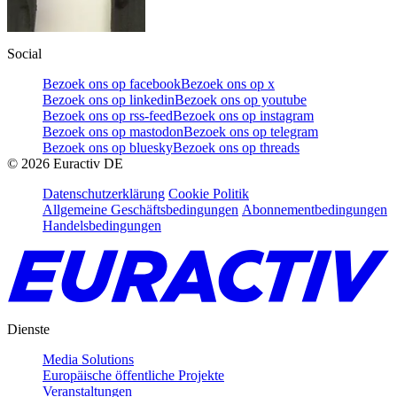
Social
Bezoek ons op facebook
Bezoek ons op x
Bezoek ons op linkedin
Bezoek ons op youtube
Bezoek ons op rss-feed
Bezoek ons op instagram
Bezoek ons op mastodon
Bezoek ons op telegram
Bezoek ons op bluesky
Bezoek ons op threads
©
2026
Euractiv DE
Datenschutzerklärung
Cookie Politik
Allgemeine Geschäftsbedingungen
Abonnementbedingungen
Handelsbedingungen
Dienste
Media Solutions
Europäische öffentliche Projekte
Veranstaltungen