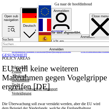
Ga naar de hoofdinhoud
Anmelden
Open sub
Close menu
English
navigation
Deutsch
Français
Sie sind abgemeldet.
Anmelden
Suchen
Licht aus
Español
Anmelden
Ukraine
Politik
Verteidigung
Rapporteur
Newsletters
Event
GESUNDHEIT
POLICY AREAS
EU will keine weiteren
Wirtschaft
Politik
Maßnahmen gegen Vogelgrippe
Agrifood
Gesundheit
ergreifen [DE]
Tech
Energie, Umwelt & Transport
Verteidigung
Die Überwachung soll zwar verstärkt werden, aber die EU wird
dem Beispiel der Niederlande, welche die Freilandhaltung