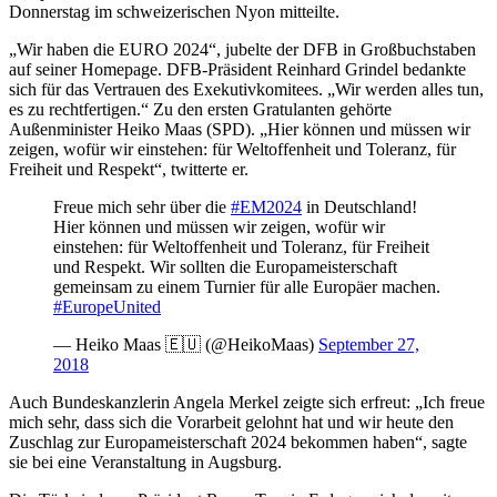
Donnerstag im schweizerischen Nyon mitteilte.
„Wir haben die EURO 2024“, jubelte der DFB in Großbuchstaben
auf seiner Homepage. DFB-Präsident Reinhard Grindel bedankte
sich für das Vertrauen des Exekutivkomitees. „Wir werden alles tun,
es zu rechtfertigen.“ Zu den ersten Gratulanten gehörte
Außenminister Heiko Maas (SPD). „Hier können und müssen wir
zeigen, wofür wir einstehen: für Weltoffenheit und Toleranz, für
Freiheit und Respekt“, twitterte er.
Freue mich sehr über die
#EM2024
in Deutschland!
Hier können und müssen wir zeigen, wofür wir
einstehen: für Weltoffenheit und Toleranz, für Freiheit
und Respekt. Wir sollten die Europameisterschaft
gemeinsam zu einem Turnier für alle Europäer machen.
#EuropeUnited
— Heiko Maas 🇪🇺 (@HeikoMaas)
September 27,
2018
Auch Bundeskanzlerin Angela Merkel zeigte sich erfreut: „Ich freue
mich sehr, dass sich die Vorarbeit gelohnt hat und wir heute den
Zuschlag zur Europameisterschaft 2024 bekommen haben“, sagte
sie bei eine Veranstaltung in Augsburg.