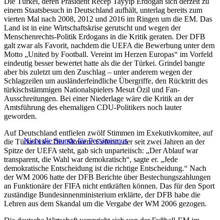
Die Türkei, deren Präsident Recep Tayyip Erdogan sich derzeit zu
einem Staatsbesuch in Deutschland aufhält, unterlag bereits zum
vierten Mal nach 2008, 2012 und 2016 im Ringen um die EM. Das
Land ist in eine Wirtschaftskrise gerutscht und wegen der
Menschenrechts-Politik Erdogans in die Kritik geraten. Der DFB
galt zwar als Favorit, nachdem die UEFA die Bewerbung unter dem
Motto „United by Football. Vereint im Herzen Europas“ im Vorfeld
eindeutig besser bewertet hatte als die der Türkei. Grindel bangte
aber bis zuletzt um den Zuschlag – unter anderem wegen der
Schlagzeilen um ausländerfeindliche Übergriffe, den Rücktritt des
türkischstämmigen Nationalspielers Mesut Özil und Fan-
Ausschreitungen. Bei einer Niederlage wäre die Kritik an der
Amtsführung des ehemaligen CDU-Politikers noch lauter
geworden.
Auf Deutschland entfielen zwölf Stimmen im Exekutivkomitee, auf
Nicht die Stunde für Pessimismus
die Türkei vier. Der Slowene Ceferin, der seit zwei Jahren an der
Spitze der UEFA steht, gab sich unparteiisch: „Der Ablauf war
transparent, die Wahl war demokratisch“, sagte er. „Jede
demokratische Entscheidung ist die richtige Entscheidung.“ Nach
der WM 2006 hatte der DFB Berichte über Bestechungszahlungen
an Funktionäre der FIFA nicht entkräften können. Das für den Sport
zuständige Bundesinnenministerium erklärte, der DFB habe die
Lehren aus dem Skandal um die Vergabe der WM 2006 gezogen.