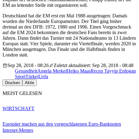
EM an leitender Stelle mit organisieren soll.
Deutschland hat die EM erst ein Mal 1988 ausgetragen: Damals
wurden die Niederlande Europameister. Der Titel ging bisher
dreimal an den DFB: 1972, 1980 und 1996. Einen Vorgeschmack
auf die EM 2024 bekommen die deutschen Fans bereits in zwei
Jahren. Dann findet das Turnier mit 24 Nationalteams in 13 Ländern
Europas statt. Vier Spiele, darunter ein Viertelfinale, werden 2020 in
München ausgetragen. Das Finale und die Halbfinals finden in
London statt.
Sep 28, 2018 - 08:26
Zuletzt aktualisiert: Sep 28, 2018 - 08:48
Gesundheit
Angela Merkel
Heiko Maas
Recep Tayyip Erdogan
Sport
Türkei
Uefa
Drucken
Aktie
MEIST GELESEN
WIRTSCHAFT
Europäer machen aus den vorgeschlagenen Euro-Banknoten
Internet-Memes