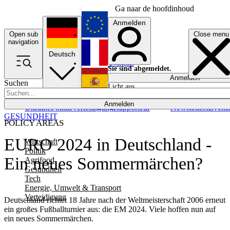
Ga naar de hoofdinhoud
Anmelden
Open sub
Close menu
English
navigation
Deutsch
Français
Sie sind abgemeldet.
Anmelden
Suchen
Licht aus
Español
Anmelden
Ukraine
Politik
Verteidigung
Rapporteur
Newsletters
Event
GESUNDHEIT
POLICY AREAS
EURO 2024 in Deutschland -
Wirtschaft
Politik
Ein neues Sommermärchen?
Agrifood
Gesundheit
Tech
Energie, Umwelt & Transport
Verteidigung
Deutschland richtet 18 Jahre nach der Weltmeisterschaft 2006 erneut
ein großes Fußballturnier aus: die EM 2024. Viele hoffen nun auf
ein neues Sommermärchen.