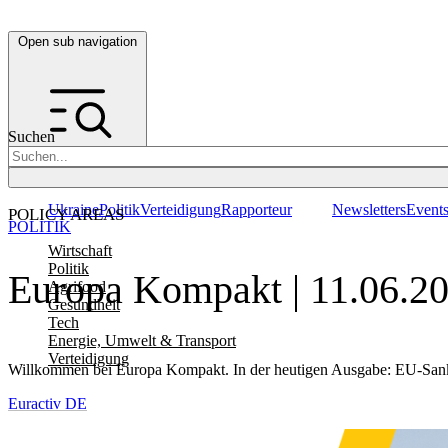
Open sub navigation
Suchen
Ukraine
Politik
Verteidigung
Rapporteur
Newsletters
Event
POLICY AREAS
POLITIK
Wirtschaft
Politik
Europa Kompakt | 11.06.2
Agrifood
Gesundheit
Tech
Energie, Umwelt & Transport
Verteidigung
Willkommen bei Europa Kompakt. In der heutigen Ausgabe: EU-Sankti
Euractiv DE