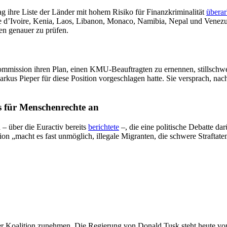
 ihre Liste der Länder mit hohem Risiko für Finanzkriminalität
überar
te d’Ivoire, Kenia, Laos, Libanon, Monaco, Namibia, Nepal und Venez
en genauer zu prüfen.
ommission ihren Plan, einen KMU-Beauftragten zu ernennen, stillschw
 Markus Pieper für diese Position vorgeschlagen hatte. Sie versprach,
s für Menschenrechte an
 – über die Euractiv bereits
berichtete
–, die eine politische Debatte da
ion „macht es fast unmöglich, illegale Migranten, die schwere Strafta
r Koalition zunehmen. Die Regierung von Donald Tusk steht heute vor