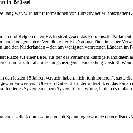
nn in Brüssel
el tätig war, wird laut Informationen von Euractiv neuer Botschafter 
kreich und Belgien einen Rechtsstreit gegen das Europäische Parlament
ben, eine gerechtere Verteilung der EU-Nationalitäten in seiner Verwalt
rn und den Niederlanden – den am wenigsten vertretenen Ländern im Pe
dert Plätze auf einer Liste, aus der das Parlament künftige Kandidaten
n Grundsatz der allein leistungsbezogenen Einstellung verstößt. Wenn
n den letzten 15 Jahren versucht haben, nicht funktionieren“, sagte di
en gewinnen werden.“ Über ein Dutzend Länder unterstützen das Parlam
tungsorientiertes System zu einem System führen würde, in dem es einf
aben, als die Kommission eine mit Spannung erwartete Generalisten-