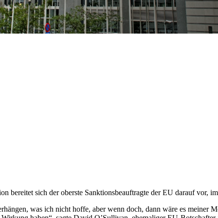
 bereitet sich der oberste Sanktionsbeauftragte der EU darauf vor, i
verhängen, was ich nicht hoffe, aber wenn doch, dann wäre es meiner 
che Wirkung haben“, sagte David O’Sullivan, ehemaliger EU-Botschafter