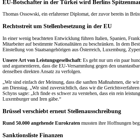
EU-Botschafter in der Türkei wird Berlins Spitzenma
Thomas Ossowski, ein erfahrener Diplomat, der zuvor bereits in Brüss
Rechtsstreit um Stellenbesetzung in der EU
In einer wenig beachteten Entwicklung führen Italien, Spanien, Fran
Mitarbeiter auf bestimmte Nationalitäten zu beschränken. In dem Bestre
Einstellung von Staatsangehörigen aus Österreich, Luxemburg, Zype
Unsere Art von Leistungsgesellschaft
: Es geht nur um ein paar hun
und argumentieren, dass die EU-Versammlung gegen den unantastbare
denselben direkten Ansatz zu verfolgen.
„Wir sind einfach der Meinung, dass die sanften Maßnahmen, die wir i
am Dienstag. „Wir sind zuversichtlich, dass wir die Gerichtsverfahr
Schyns sagte: „Ich finde es schwer zu verstehen, dass ein rein leis
Luxemburger und Iren gäbe.“
Brüssel verschiebt erneut Stellenausschreibung
Rund 50.000 angehende Eurokraten
mussten ihre Hoffnungen begr
Sanktionsliste Finanzen