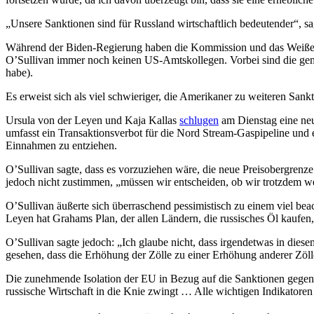
„Unsere Sanktionen sind für Russland wirtschaftlich bedeutender“, s
Während der Biden-Regierung haben die Kommission und das Weiße 
O’Sullivan immer noch keinen US-Amtskollegen. Vorbei sind die gem
habe).
Es erweist sich als viel schwieriger, die Amerikaner zu weiteren Sa
Ursula von der Leyen und Kaja Kallas
schlugen
am Dienstag eine neu
umfasst ein Transaktionsverbot für die Nord Stream-Gaspipeline und 
Einnahmen zu entziehen.
O’Sullivan sagte, dass es vorzuziehen wäre, die neue Preisobergren
jedoch nicht zustimmen, „müssen wir entscheiden, ob wir trotzdem w
O’Sullivan äußerte sich überraschend pessimistisch zu einem viel be
Leyen hat Grahams Plan, der allen Ländern, die russisches Öl kaufen
O’Sullivan sagte jedoch: „Ich glaube nicht, dass irgendetwas in dies
gesehen, dass die Erhöhung der Zölle zu einer Erhöhung anderer Zölle
Die zunehmende Isolation der EU in Bezug auf die Sanktionen gegen R
russische Wirtschaft in die Knie zwingt … Alle wichtigen Indikatoren 