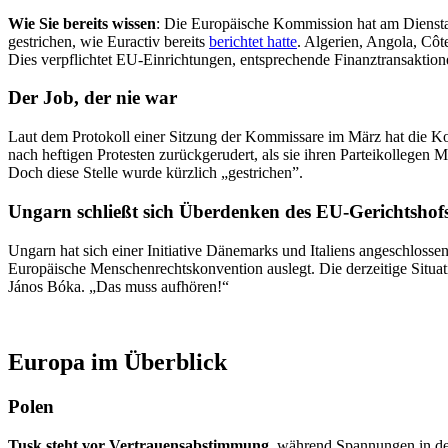
Wie Sie bereits wissen
: Die Europäische Kommission hat am Dienstag
gestrichen, wie Euractiv bereits
berichtet hatte
. Algerien, Angola, Cô
Dies verpflichtet EU-Einrichtungen, entsprechende Finanztransaktion
Der Job, der nie war
Laut dem Protokoll einer Sitzung der Kommissare im März hat die K
nach heftigen Protesten zurückgerudert, als sie ihren Parteikollegen
Doch diese Stelle wurde kürzlich „gestrichen”.
Ungarn schließt sich Überdenken des EU-Gerichtshof
Ungarn hat sich einer Initiative Dänemarks und Italiens angeschlossen
Europäische Menschenrechtskonvention auslegt. Die derzeitige Situat
János Bóka. „Das muss aufhören!“
Europa im Überblick
Polen
Tusk steht vor Vertrauensabstimmung
, während Spannungen in de