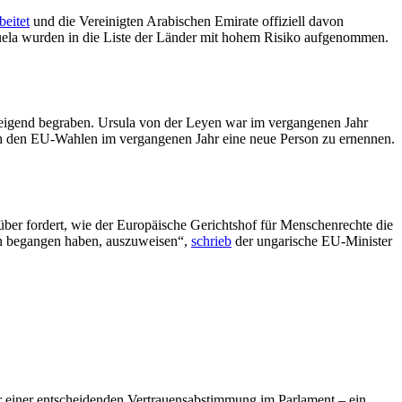
beitet
und die Vereinigten Arabischen Emirate offiziell davon
uela wurden in die Liste der Länder mit hohem Risiko aufgenommen.
eigend begraben. Ursula von der Leyen war im vergangenen Jahr
 nach den EU-Wahlen im vergangenen Jahr eine neue Person zu ernennen.
rüber fordert, wie der Europäische Gerichtshof für Menschenrechte die
ten begangen haben, auszuweisen“,
schrieb
der ungarische EU-Minister
 einer entscheidenden Vertrauensabstimmung im Parlament – ein