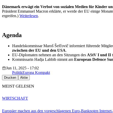
Dänemark erwägt ein Verbot von sozialen Medien für Kinder un
Präsident Emmanuel Macron erklärte, er werde der EU einige Monate Z
ergreifen.)
Weiterlesen
.
Agenda
Handelskommissar Maroš Šefčovič informiert führende Mitglied
zwischen der EU und den USA
.
EU-Diplomaten nehmen an den Sitzungen des
AStV I und II
t
Kommissarin Hadja Lahbib nimmt am
European Defence Su
Jun 11, 2025 - 17:02
Politik
Europa Kompakt
Drucken
Aktie
MEIST GELESEN
WIRTSCHAFT
Europäer machen aus den vorgeschlagenen Euro-Banknoten Interne