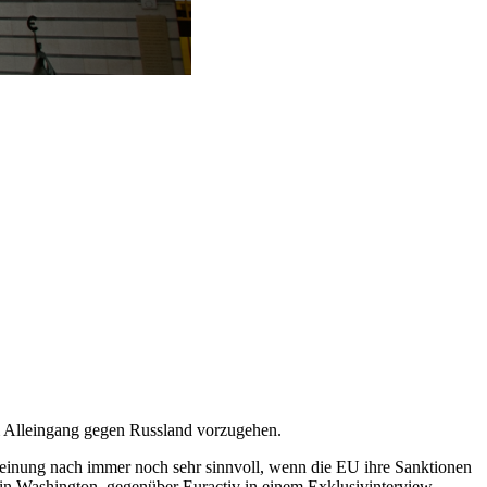
m Alleingang gegen Russland vorzugehen.
Meinung nach immer noch sehr sinnvoll, wenn die EU ihre Sanktionen
 in Washington, gegenüber Euractiv in einem Exklusivinterview.