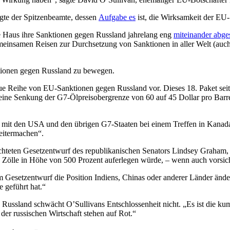
agte der Spitzenbeamte, dessen
Aufgabe es
ist, die Wirksamkeit der EU-
Haus ihre Sanktionen gegen Russland jahrelang eng
miteinander abge
einsamen Reisen zur Durchsetzung von Sanktionen in aller Welt (auch 
nktionen gegen Russland zu bewegen.
e Reihe von EU-Sanktionen gegen Russland vor. Dieses 18. Paket seit 
eine Senkung der G7-Ölpreisobergrenze von 60 auf 45 Dollar pro Barrel,
ze mit den USA und den übrigen G7-Staaten bei einem Treffen in Kanad
eitermachen“.
achteten Gesetzentwurf des republikanischen Senators Lindsey Graham,
, Zölle in Höhe von 500 Prozent auferlegen würde, – wenn auch vorsic
em Gesetzentwurf die Position Indiens, Chinas oder anderer Länder ände
 geführt hat.“
ussland schwächt O’Sullivans Entschlossenheit nicht. „Es ist die kumu
der russischen Wirtschaft stehen auf Rot.“