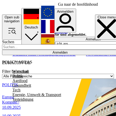
Ga naar de hoofdinhoud
Anmelden
Open sub
Close menu
English
navigation
Deutsch
Français
Sie sind abgemeldet.
Anmelden
Suchen
Licht aus
Español
Anmelden
Ukraine
Politik
Verteidigung
Rapporteur
Newsletters
Event
POLICY AREAS
EURACTIV DE
Wirtschaft
Filter by section
Politik
Agrifood
POLITIK
Gesundheit
Tech
Energie, Umwelt & Transport
Europa
Verteidigung
Kompakt |
10.09.2025
10.09.2025