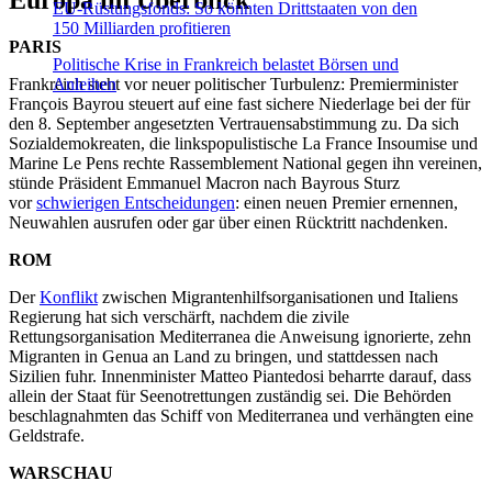
Europa im Überblick
EU-Rüstungsfonds: So könnten Drittstaaten von den
150 Milliarden profitieren
PARIS
Politische Krise in Frankreich belastet Börsen und
Frankreich steht vor neuer politischer Turbulenz: Premierminister
Anleihen
François Bayrou steuert auf eine fast sichere Niederlage bei der für
den 8. September angesetzten Vertrauensabstimmung zu. Da sich
Sozialdemokreaten, die linkspopulistische La France Insoumise und
Marine Le Pens rechte Rassemblement National gegen ihn vereinen,
stünde Präsident Emmanuel Macron nach Bayrous Sturz
vor
schwierigen Entscheidungen
: einen neuen Premier ernennen,
Neuwahlen ausrufen oder gar über einen Rücktritt nachdenken.
ROM
Der
Konflikt
zwischen Migrantenhilfsorganisationen und Italiens
Regierung hat sich verschärft, nachdem die zivile
Rettungsorganisation Mediterranea die Anweisung ignorierte, zehn
Migranten in Genua an Land zu bringen, und stattdessen nach
Sizilien fuhr. Innenminister Matteo Piantedosi beharrte darauf, dass
allein der Staat für Seenotrettungen zuständig sei. Die Behörden
beschlagnahmten das Schiff von Mediterranea und verhängten eine
Geldstrafe.
WARSCHAU