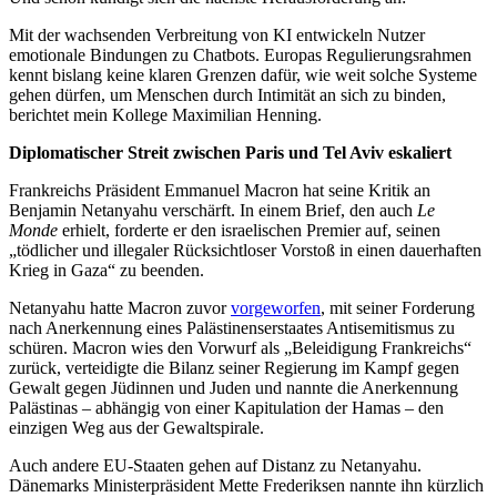
Mit der wachsenden Verbreitung von KI entwickeln Nutzer
emotionale Bindungen zu Chatbots. Europas Regulierungsrahmen
kennt bislang keine klaren Grenzen dafür, wie weit solche Systeme
gehen dürfen, um Menschen durch Intimität an sich zu binden,
berichtet mein Kollege Maximilian Henning.
Diplomatischer Streit zwischen Paris und Tel Aviv eskaliert
Frankreichs Präsident Emmanuel Macron hat seine Kritik an
Benjamin Netanyahu verschärft. In einem Brief, den auch
Le
Monde
erhielt, forderte er den israelischen Premier auf, seinen
„tödlicher und illegaler Rücksichtloser Vorstoß in einen dauerhaften
Krieg in Gaza“ zu beenden.
Netanyahu hatte Macron zuvor
vorgeworfen
, mit seiner Forderung
nach Anerkennung eines Palästinenserstaates Antisemitismus zu
schüren. Macron wies den Vorwurf als „Beleidigung Frankreichs“
zurück, verteidigte die Bilanz seiner Regierung im Kampf gegen
Gewalt gegen Jüdinnen und Juden und nannte die Anerkennung
Palästinas – abhängig von einer Kapitulation der Hamas – den
einzigen Weg aus der Gewaltspirale.
Auch andere EU-Staaten gehen auf Distanz zu Netanyahu.
Dänemarks Ministerpräsident Mette Frederiksen nannte ihn kürzlich