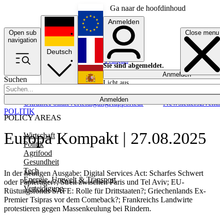
Ga naar de hoofdinhoud
Anmelden
Open sub
Close menu
English
navigation
Deutsch
Français
Sie sind abgemeldet.
Anmelden
Suchen
Licht aus
Español
Anmelden
Ukraine
Politik
Verteidigung
Rapporteur
Newsletters
Event
POLITIK
POLICY AREAS
Europa Kompakt | 27.08.2025
Wirtschaft
Politik
Agrifood
Gesundheit
Tech
In der heutigen Ausgabe: Digital Services Act: Scharfes Schwert
Energie, Umwelt & Transport
oder Papiertiger?; Streit zwischen Paris und Tel Aviv; EU-
Verteidigung
Rüstungsfonds SAFE: Rolle für Drittstaaten?; Griechenlands Ex-
Premier Tsipras vor dem Comeback?; Frankreichs Landwirte
protestieren gegen Massenkeulung bei Rindern.