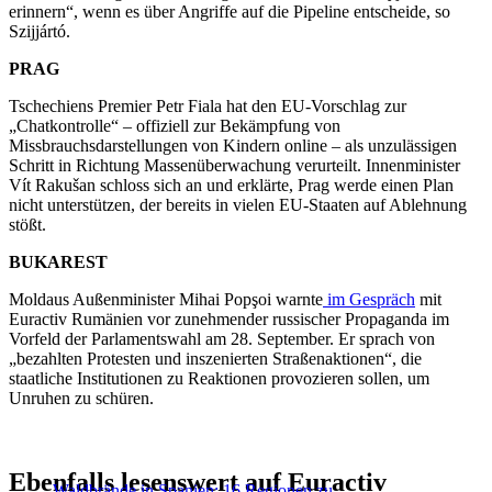
erinnern“, wenn es über Angriffe auf die Pipeline entscheide, so
Szijjártó.
PRAG
Tschechiens Premier Petr Fiala hat den EU-Vorschlag zur
„Chatkontrolle“ – offiziell zur Bekämpfung von
Missbrauchsdarstellungen von Kindern online – als unzulässigen
Schritt in Richtung Massenüberwachung verurteilt. Innenminister
Vít Rakušan schloss sich an und erklärte, Prag werde einen Plan
nicht unterstützen, der bereits in vielen EU-Staaten auf Ablehnung
stößt.
BUKAREST
Moldaus Außenminister Mihai Popşoi warnte
im Gespräch
mit
Euractiv Rumänien vor zunehmender russischer Propaganda im
Vorfeld der Parlamentswahl am 28. September. Er sprach von
„bezahlten Protesten und inszenierten Straßenaktionen“, die
staatliche Institutionen zu Reaktionen provozieren sollen, um
Unruhen zu schüren.
Ebenfalls lesenswert auf Euractiv
Waldbrände in Spanien: 16 Regionen zu