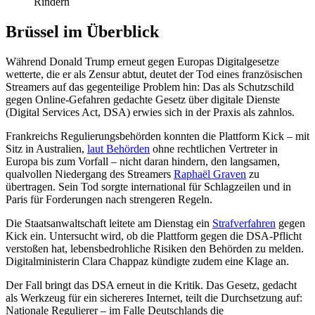
Rindern
Brüssel im Überblick
Während Donald Trump erneut gegen Europas Digitalgesetze
wetterte, die er als Zensur abtut, deutet der Tod eines französischen
Streamers auf das gegenteilige Problem hin: Das als Schutzschild
gegen Online-Gefahren gedachte Gesetz über digitale Dienste
(Digital Services Act, DSA) erwies sich in der Praxis als zahnlos.
Frankreichs Regulierungsbehörden konnten die Plattform Kick – mit
Sitz in Australien,
laut Behörden
ohne rechtlichen Vertreter in
Europa bis zum Vorfall – nicht daran hindern, den langsamen,
qualvollen Niedergang des Streamers
Raphaël Graven
zu
übertragen. Sein Tod sorgte international für Schlagzeilen und in
Paris für Forderungen nach strengeren Regeln.
Die Staatsanwaltschaft leitete am Dienstag ein
Strafverfahren
gegen
Kick ein. Untersucht wird, ob die Plattform gegen die DSA-Pflicht
verstoßen hat, lebensbedrohliche Risiken den Behörden zu melden.
Digitalministerin Clara Chappaz kündigte zudem eine Klage an.
Der Fall bringt das DSA erneut in die Kritik. Das Gesetz, gedacht
als Werkzeug für ein sichereres Internet, teilt die Durchsetzung auf:
Nationale Regulierer – im Falle Deutschlands die