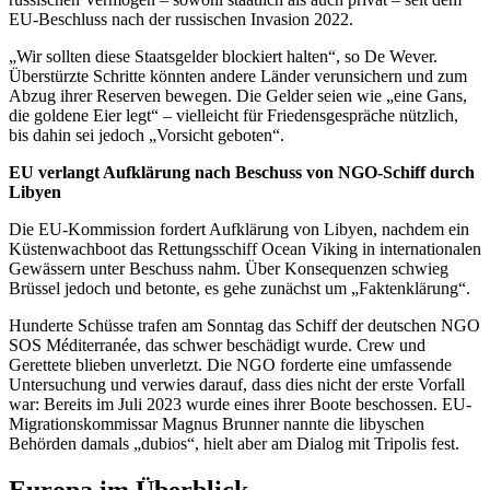
EU-Beschluss nach der russischen Invasion 2022.
„Wir sollten diese Staatsgelder blockiert halten“, so De Wever.
Überstürzte Schritte könnten andere Länder verunsichern und zum
Abzug ihrer Reserven bewegen. Die Gelder seien wie „eine Gans,
die goldene Eier legt“ – vielleicht für Friedensgespräche nützlich,
bis dahin sei jedoch „Vorsicht geboten“.
EU verlangt Aufklärung nach Beschuss von NGO-Schiff durch
Libyen
Die EU-Kommission fordert Aufklärung von Libyen, nachdem ein
Küstenwachboot das Rettungsschiff Ocean Viking in internationalen
Gewässern unter Beschuss nahm. Über Konsequenzen schwieg
Brüssel jedoch und betonte, es gehe zunächst um „Faktenklärung“.
Hunderte Schüsse trafen am Sonntag das Schiff der deutschen NGO
SOS Méditerranée, das schwer beschädigt wurde. Crew und
Gerettete blieben unverletzt. Die NGO forderte eine umfassende
Untersuchung und verwies darauf, dass dies nicht der erste Vorfall
war: Bereits im Juli 2023 wurde eines ihrer Boote beschossen. EU-
Migrationskommissar Magnus Brunner nannte die libyschen
Behörden damals „dubios“, hielt aber am Dialog mit Tripolis fest.