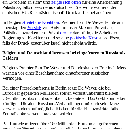
ein „Problem an sich“ und
zeigte sich offen
für eine Anerkennung
Palästinas, falls dieses demokratisch sei. Sie wolle während der
dänischen EU-Ratspräsidentschaft Druck auf Israel ausüben.
In Belgien
streitet die Koalition
: Premier Bart De Wever lehnte am
Dienstag den
Vorstoß
von Außenminister Maxime Prévot ab,
Palästina anzuerkennen. Prévot
drohte
daraufhin, die Arbeit der
Regierung zu blockieren und so eine
politische Krise
auszulösen,
falls der Druck gegenüber Israel nicht erhöht würde.
Belgien und Deutschland bremsen bei eingefrorenen Russland-
Geldern
Belgiens Premier Bart De Wever und Bundeskanzler Friedrich Merz
warnten vor einer Beschlagnahme eingefrorener russischer
Vermögen.
Bei einer Pressekonferenz in Berlin sagte De Wever, die bei
Euroclear geparkten Milliarden sollten vorerst unberührt bleiben.
„Rechtlich ist das nicht so einfach“, betonte er. Das Geld könnte bei
künftigen Ukraine–Russland-Verhandlungen nützlich sein. Merz
verwies zudem auf mögliche Risiken für die Finanzmärkte, falls
Zentralbankreserven angetastet würden.
Bei Euroclear liegen über 180 Milliarden Euro an eingefrorenen
russischen Vermögen – sowohl staatlich als auch privat – seit dem