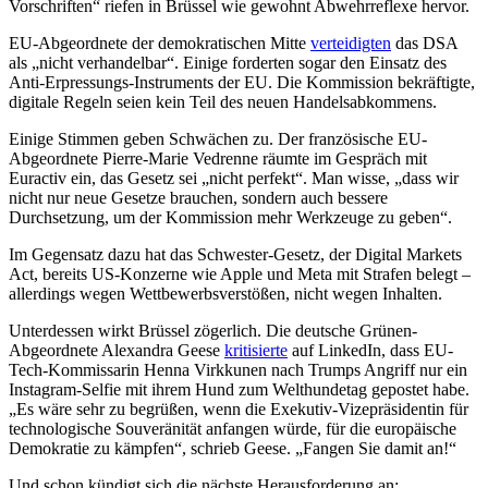
Vorschriften“ riefen in Brüssel wie gewohnt Abwehrreflexe hervor.
EU-Abgeordnete der demokratischen Mitte
verteidigten
das DSA
als „nicht verhandelbar“. Einige forderten sogar den Einsatz des
Anti-Erpressungs-Instruments der EU. Die Kommission bekräftigte,
digitale Regeln seien kein Teil des neuen Handelsabkommens.
Einige Stimmen geben Schwächen zu. Der französische EU-
Abgeordnete Pierre-Marie Vedrenne räumte im Gespräch mit
Euractiv ein, das Gesetz sei „nicht perfekt“. Man wisse, „dass wir
nicht nur neue Gesetze brauchen, sondern auch bessere
Durchsetzung, um der Kommission mehr Werkzeuge zu geben“.
Im Gegensatz dazu hat das Schwester-Gesetz, der Digital Markets
Act, bereits US-Konzerne wie Apple und Meta mit Strafen belegt –
allerdings wegen Wettbewerbsverstößen, nicht wegen Inhalten.
Unterdessen wirkt Brüssel zögerlich. Die deutsche Grünen-
Abgeordnete Alexandra Geese
kritisierte
auf LinkedIn, dass EU-
Tech-Kommissarin Henna Virkkunen nach Trumps Angriff nur ein
Instagram-Selfie mit ihrem Hund zum Welthundetag gepostet habe.
„Es wäre sehr zu begrüßen, wenn die Exekutiv-Vizepräsidentin für
technologische Souveränität anfangen würde, für die europäische
Demokratie zu kämpfen“, schrieb Geese. „Fangen Sie damit an!“
Und schon kündigt sich die nächste Herausforderung an: