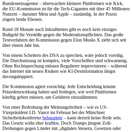
Bundesnetzagentur – überwachen kleinere Plattformen wie Kick,
die EU-Kommission ist für die Tech-Giganten mit über 45 Millionen
Nutzern – darunter Meta und Apple – zuständig. In der Praxis
zögern beide Ebenen.
Rund 18 Monate nach Inkrafttreten gibt es noch kein einziges
Bußgeld für Verstöße gegen die Moderationspflichten. Das große
Testverfahren der Kommission gegen Elon Musks X zieht sich seit
über einem Jahr hin.
Von einem Scheitern des DSA zu sprechen, wäre jedoch voreilig.
Die Durchsetzung ist komplex, viele Vorschriften sind schwammig.
Ohne Rechtsprechung müssen Regulierer improvisieren – während
das Internet mit neuen Risiken wie KI-Desinformation längst
davongaloppiert.
Die Kommission agiert vorsichtig: Jede Entscheidung könnte
Präzedenzwirkung haben und festlegen, wie weit Plattformen
künftig gehen müssen, um Gefahren einzudämmen.
Von einer Bedrohung der Meinungsfreiheit – wie es US-
Vizepräsident J.D. Vance im Februar bei der Münchner
Sicherheitskonferenz
behauptete
– kann derzeit keine Rede sein.
Das Gesetz wirkt eher kraftlos. Doch Trumps jüngste Zoll-
Drohungen gegen Länder mit „digitalen Steuern, Gesetzen oder