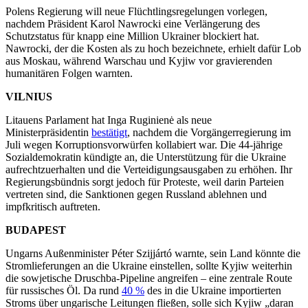
Polens Regierung will neue Flüchtlingsregelungen vorlegen,
nachdem Präsident Karol Nawrocki eine Verlängerung des
Schutzstatus für knapp eine Million Ukrainer blockiert hat.
Nawrocki, der die Kosten als zu hoch bezeichnete, erhielt dafür Lob
aus Moskau, während Warschau und Kyjiw vor gravierenden
humanitären Folgen warnten.
VILNIUS
Litauens Parlament hat Inga Ruginienė als neue
Ministerpräsidentin
bestätigt
, nachdem die Vorgängerregierung im
Juli wegen Korruptionsvorwürfen kollabiert war. Die 44-jährige
Sozialdemokratin kündigte an, die Unterstützung für die Ukraine
aufrechtzuerhalten und die Verteidigungsausgaben zu erhöhen. Ihr
Regierungsbündnis sorgt jedoch für Proteste, weil darin Parteien
vertreten sind, die Sanktionen gegen Russland ablehnen und
impfkritisch auftreten.
BUDAPEST
Ungarns Außenminister Péter Szijjártó warnte, sein Land könnte die
Stromlieferungen an die Ukraine einstellen, sollte Kyjiw weiterhin
die sowjetische Druschba-Pipeline angreifen – eine zentrale Route
für russisches Öl. Da rund
40 %
des in die Ukraine importierten
Stroms über ungarische Leitungen fließen, solle sich Kyjiw „daran