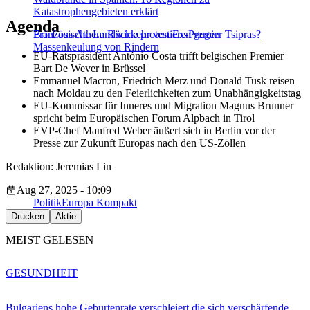
Katastrophengebieten erklärt
Agenda
Französische Landwirte protestieren gegen
Brief aus Athen: Rückkehr von Ex-Premier Tsipras?
Massenkeulung von Rindern
EU-Ratspräsident António Costa trifft belgischen Premier
Bart De Wever in Brüssel
Emmanuel Macron, Friedrich Merz und Donald Tusk reisen
nach Moldau zu den Feierlichkeiten zum Unabhängigkeitstag
EU-Kommissar für Inneres und Migration Magnus Brunner
spricht beim Europäischen Forum Alpbach in Tirol
EVP-Chef Manfred Weber äußert sich in Berlin vor der
Presse zur Zukunft Europas nach den US-Zöllen
Redaktion: Jeremias Lin
Aug 27, 2025 - 10:09
Politik
Europa Kompakt
Drucken
Aktie
MEIST GELESEN
GESUNDHEIT
Bulgariens hohe Geburtenrate verschleiert die sich verschärfende