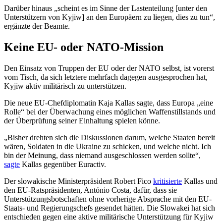
Darüber hinaus „scheint es im Sinne der Lastenteilung [unter den
Unterstützern von Kyjiw] an den Europäern zu liegen, dies zu tun“,
ergänzte der Beamte.
Keine EU- oder NATO-Mission
Den Einsatz von Truppen der EU oder der NATO selbst, ist vorerst
vom Tisch, da sich letztere mehrfach dagegen ausgesprochen hat,
Kyjiw aktiv militärisch zu unterstützen.
Die neue EU-Chefdiplomatin Kaja Kallas sagte, dass Europa „eine
Rolle“ bei der Überwachung eines möglichen Waffenstillstands und
der Überprüfung seiner Einhaltung spielen könne.
„Bisher drehten sich die Diskussionen darum, welche Staaten bereit
wären, Soldaten in die Ukraine zu schicken, und welche nicht. Ich
bin der Meinung, dass niemand ausgeschlossen werden sollte“,
sagte
Kallas gegenüber Euractiv.
Der slowakische Ministerpräsident Robert Fico
kritisierte
Kallas und
den EU-Ratspräsidenten, António Costa, dafür, dass sie
Unterstützungsbotschaften ohne vorherige Absprache mit den EU-
Staats- und Regierungschefs gesendet hätten. Die Slowakei hat sich
entschieden gegen eine aktive militärische Unterstützung für Kyjiw