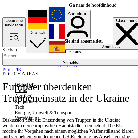
Ga naar de hoofdinhoud
Anmelden
Open sub
Close menu
English
navigation
Deutsch
Français
Sie sind abgemeldet.
Anmelden
Suchen
Licht aus
Español
Anmelden
Ukraine
Politik
Verteidigung
Rapporteur
Newsletters
Event
POLITIK
POLICY AREAS
Europäer überdenken
Wirtschaft
Politik
Truppeneinsatz in der Ukraine
Agrifood
Gesundheit
Tech
Energie, Umwelt & Transport
Verteidigung
Diskussion über die Entsendung von Truppen in die Ukraine
werden in den europäischen Hauptstädten neu belebt. Die EU
möchte ihr Vorgehen nach einem möglichen Waffenstillstand klären
und vermeiden, von der neuen US-Regierung ins Abseits gedrängt