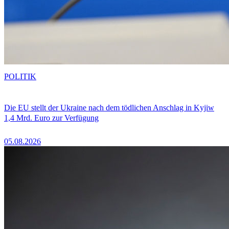
POLITIK
Die EU stellt der Ukraine nach dem tödlichen Anschlag in Kyjiw
1,4 Mrd. Euro zur Verfügung
05.08.2026