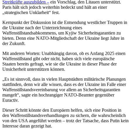
Streitkräfte auszubilden –
ein Vorschlag, den Litauen unterstützt.
Paris hält sich jedoch weiterhin bedeckt und hält an einer
„strategischen Unklarheit“ fest.
Kernpunkt der Diskussion ist die Entsendung westlicher Truppen in
die Ukraine nach der Unterzeichnung eines
Waffenstillstandsabkommens, um Kyjiw Sicherheitsgarantien zu
bieten. Denn eine NATO-Mitgliedschaft der Ukraine liegt Jahre in
der Zukunft.
Mit anderen Worten: Unabhängig davon, ob es Anfang 2025 einen
Waffenstillstand gibt oder nicht, haben sich viele europäische
Staaten bereits gefragt, wie sie die Ukraine in dieser Phase der
Unsicherheit unterstützen können.
„Es ist sinnvoll, dass in vielen Hauptstädten militärische Planungen
stattfinden, denn wir alle wissen, dass es der Ukraine im Falle einer
Waffenstillstandsvereinbarung vor allem an Sicherheitsgarantien
mangelt“, sagte ein hochrangiger NATO-Beamter gegenüber
Euractiv.
Dieser Schritt könnte den Europäern helfen, sich eine Position in
den Waffenstillstandsverhandlungen zu sichern, die wahrscheinlich
von den USA angeführt werden – trotz der Tatsache, dass Putin kein
Interesse daran gezeigt hat.