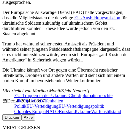
ausgesprochen.
Der Europäische Auswärtige Dienst (EAD) hatte vorgeschlagen,
dass die Mitgliedstaaten die derzeitige
EU-Ausbildungsmission
für
ukrainische Soldaten zukünftig auf ukrainischem Gebiet
durchführen könnten – diese Idee wurde jedoch von den EU-
Staaten abgelehnt.
Trump hat während seiner ersten Amtszeit als Präsident und
während seiner jüngsten Präsidentschaftskampagne klargestellt, dass
er es nicht unterstützen würde, wenn sich Europäer „auf Kosten der
Amerikaner“ in Sicherheit wiegen würden.
Die Ukraine kämpft vor Ort gegen eine Übermacht russischer
Streitkräfte, Drohnen und andere Waffen und sieht sich mit einem
harten Kampf im bevorstehenden Winter konfrontiert.
[Bearbeitet von Martina Monti/Kjeld Neubert]
EU-Truppen in der Ukraine: Chefdiplomatin möchte
Dec 4, 2024 - 08:07
‚alle Optionen offenhalten‘
Politik
EU-Verteidigung
EU-Verteidigungspolitik
Globales Europa
NATO
Russland
Ukraine
Waffenstillstand
Drucken
Aktie
MEIST GELESEN