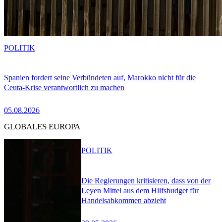
POLITIK
Spanien fordert seine Verbündeten auf, Marokko nicht für die
Ceuta-Krise verantwortlich zu machen
05.08.2026
GLOBALES EUROPA
POLITIK
Die Regierungen kritisieren, dass von der
Leyen Mittel aus dem Hilfsbudget für
Handelsabkommen abzieht