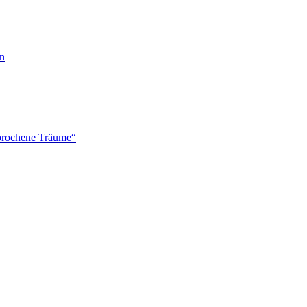
en
brochene Träume“