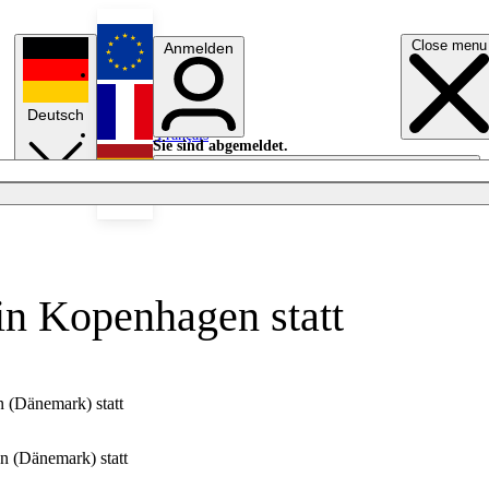
Close menu
Anmelden
English
Deutsch
Français
Sie sind abgemeldet.
Anmelden
Licht aus
Español
 in Kopenhagen statt
n (Dänemark) statt
n (Dänemark) statt