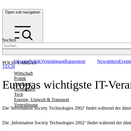
Open sub navigation
Suchen
Ukraine
Politik
Verteidigung
Rapporteur
Newsletters
Event
POLICY AREAS
TECH
Wirtschaft
Politik
Europas wichtigste IT-Veran
Agrifood
Gesundheit
Tech
Energie, Umwelt & Transport
Verteidigung
Die 'Information Society Technologies 2002' findet während der dän
Die ‚Information Society Technologies 2002‘ findet während der dän