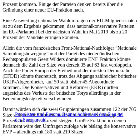
Prozent kommen. Einige der Parteien denken bereits über die
Gründung einer neuer EU-Fraktion nach.
Eine Auswertung nationaler Wahlumfragen der EU-Mitgliedsstaaten
ist zu dem Ergebnis gekommen, dass nationalkonservative Parteien
im EU-Parlament bei der nächsten Wahl im Mai 2019 bis zu 20
Prozent der Mandate erringen könnten.
Allein die vom französischen Front-National-Nachfolger “Nationale
Sammlungsbewegung” und der Partei des niederländischen
Rechtspopulisten Geert Wilders dominierte ENF-Fraktion könnte
demnach die Zahl der Sitze von derzeit 35 auf 63 fast verdoppeln.
Auch die Partei Europa der Freiheit und der direkten Demokratie
(EFDD) könnte theoretisch, trotz des Abgangs zahlreicher britischer
UKIP-Abgeordneter, auf 59 statt bisher 45 Abgeordnete
kommen. Die Konservativen und Reformer (EKR) dürften
angesichts des Verlusts der britischen Torys allerdings in der
Bedeutungslosigkeit verschwinden.
Damit würden sich die zwei Gruppierungen zusammen 122 der 705
Populisten und Europa-Gegner hoffen auf den Sieg bei
Sitze sichern. Ihr Stimmenanteil würde von derzeit knapp elf
der Europawahl
Prozent auf über 17 Prozent steigen. Größte Fraktion im neuen
Parlament wäre den Umfragen zufolge wie bislang die konservative
EVP – allerdings mit 180 statt 219 Sitzen.