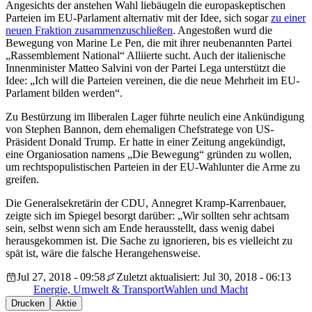
Angesichts der anstehen Wahl liebäugeln die europaskeptischen
Parteien im EU-Parlament alternativ mit der Idee, sich sogar
zu einer
neuen Fraktion zusammenzuschließen
. Angestoßen wurd die
Bewegung von Marine Le Pen, die mit ihrer neubenannten Partei
„Rassemblement National“ Alliierte sucht. Auch der italienische
Innenminister Matteo Salvini von der Partei Lega unterstützt die
Idee: „Ich will die Parteien vereinen, die die neue Mehrheit im EU-
Parlament bilden werden“.
Zu Bestürzung im lliberalen Lager führte neulich eine Ankündigung
von Stephen Bannon, dem ehemaligen Chefstratege von US-
Präsident Donald Trump. Er hatte in einer Zeitung angekündigt,
eine Organiosation namens „Die Bewegung“ gründen zu wollen,
um rechtspopulistischen Parteien in der EU-Wahlunter die Arme zu
greifen.
Die Generalsekretärin der CDU, Annegret Kramp-Karrenbauer,
zeigte sich im Spiegel besorgt darüber: „Wir sollten sehr achtsam
sein, selbst wenn sich am Ende herausstellt, dass wenig dabei
herausgekommen ist. Die Sache zu ignorieren, bis es vielleicht zu
spät ist, wäre die falsche Herangehensweise.
Jul 27, 2018 - 09:58
Zuletzt aktualisiert: Jul 30, 2018 - 06:13
Energie, Umwelt & Transport
Wahlen und Macht
Drucken
Aktie