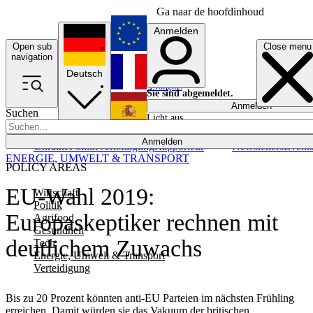
Ga naar de hoofdinhoud
Anmelden
Open sub
Close menu
English
navigation
Deutsch
Français
Sie sind abgemeldet.
Anmelden
Suchen
Licht aus
Español
Anmelden
Ukraine
Politik
Verteidigung
Rapporteur
Newsletters
Event
ENERGIE, UMWELT & TRANSPORT
POLICY AREAS
EU-Wahl 2019:
Wirtschaft
Politik
Europaskeptiker rechnen mit
Agrifood
Gesundheit
deutlichem Zuwachs
Tech
Energie, Umwelt & Transport
Verteidigung
Bis zu 20 Prozent könnten anti-EU Parteien im nächsten Frühling
erreichen. Damit würden sie das Vakuum der britischen