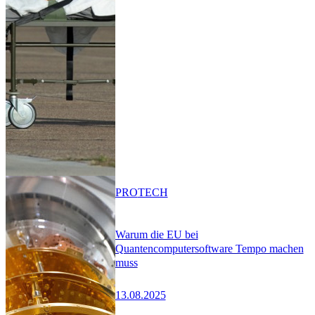
PRO
TECH
Warum die EU bei
Quantencomputersoftware Tempo machen
muss
13.08.2025