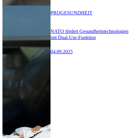
PRO
GESUNDHEIT
NATO fördert Gesundheitstechnologien
mit Dual-Use-Funktion
04.09.2025