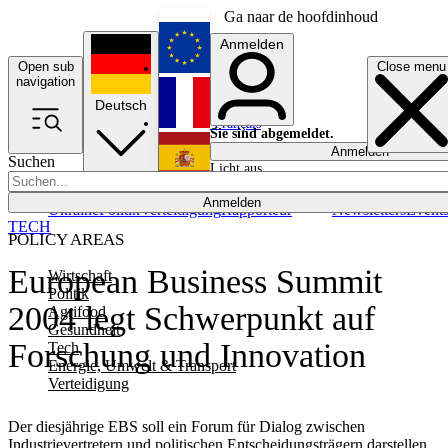
Ga naar de hoofdinhoud
Anmelden
Open sub
Close menu
English
navigation
Deutsch
Français
Sie sind abgemeldet.
Anmelden
Suchen
Licht aus
Español
Anmelden
Ukraine
Politik
Verteidigung
Rapporteur
Newsletters
Event
TECH
POLICY AREAS
European Business Summit
Wirtschaft
Politik
2004 legt Schwerpunkt auf
Agrifood
Gesundheit
Forschung und Innovation
Tech
Energie, Umwelt & Transport
Verteidigung
Der diesjährige EBS soll ein Forum für Dialog zwischen
Industrievertretern und politischen Entscheidungsträgern darstellen.