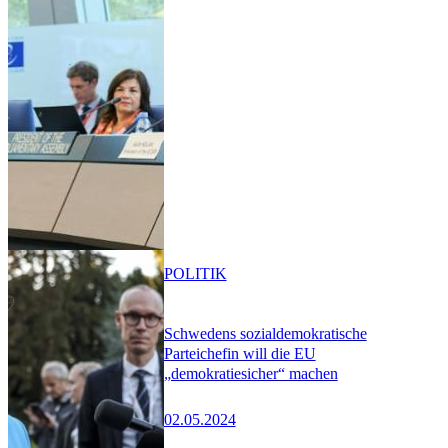
POLITIK
Schwedens sozialdemokratische
Parteichefin will die EU
„demokratiesicher“ machen
02.05.2024