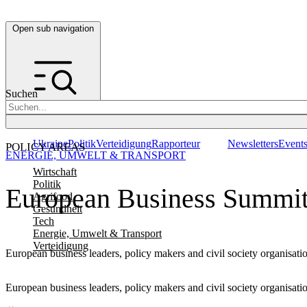
Open sub navigation
Suchen
Ukraine
Politik
Verteidigung
Rapporteur
Newsletters
Event
POLICY AREAS
ENERGIE, UMWELT & TRANSPORT
Wirtschaft
Politik
European Business Summit s
Agrifood
Gesundheit
Tech
Energie, Umwelt & Transport
Verteidigung
European business leaders, policy makers and civil society organisat
European business leaders, policy makers and civil society organisat