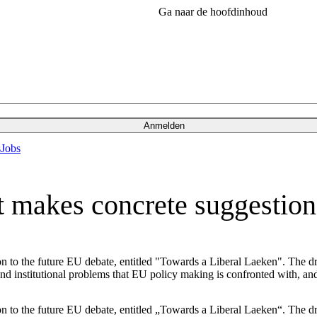
Ga naar de hoofdinhoud
Anmelden
s
Jobs
 makes concrete suggestio
 to the future EU debate, entitled "Towards a Liberal Laeken". The dr
l and institutional problems that EU policy making is confronted with, an
 to the future EU debate, entitled „Towards a Liberal Laeken“. The dr