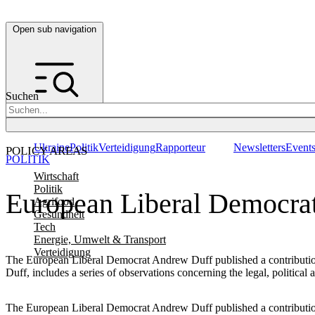
Open sub navigation
Suchen
Ukraine
Politik
Verteidigung
Rapporteur
Newsletters
Event
POLICY AREAS
POLITIK
Wirtschaft
Politik
European Liberal Democrat
Agrifood
Gesundheit
Tech
Energie, Umwelt & Transport
Verteidigung
The European Liberal Democrat Andrew Duff published a contribution
Duff, includes a series of observations concerning the legal, politica
The European Liberal Democrat Andrew Duff published a contribution