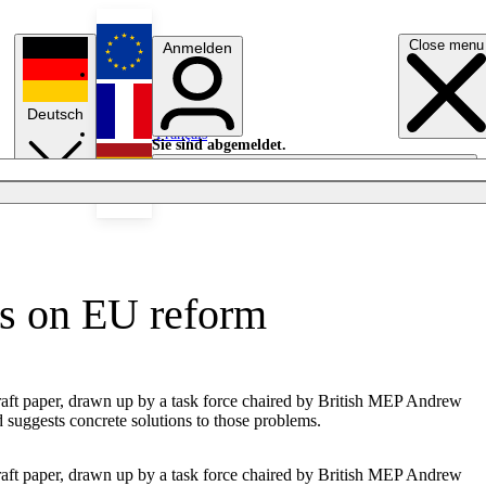
Close menu
Anmelden
English
Deutsch
Français
Sie sind abgemeldet.
Anmelden
Licht aus
Español
ns on EU reform
aft paper, drawn up by a task force chaired by British MEP Andrew
d suggests concrete solutions to those problems.
aft paper, drawn up by a task force chaired by British MEP Andrew