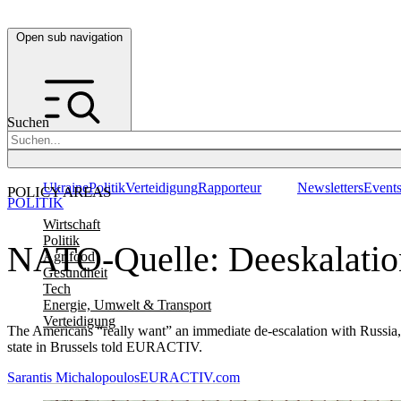
Open sub navigation
Suchen
Ukraine
Politik
Verteidigung
Rapporteur
Newsletters
Event
POLICY AREAS
POLITIK
Wirtschaft
Politik
NATO-Quelle: Deeskalatio
Agrifood
Gesundheit
Tech
Energie, Umwelt & Transport
Verteidigung
The Americans “really want” an immediate de-escalation with Russia,
state in Brussels told EURACTIV.
Sarantis Michalopoulos
EURACTIV.com