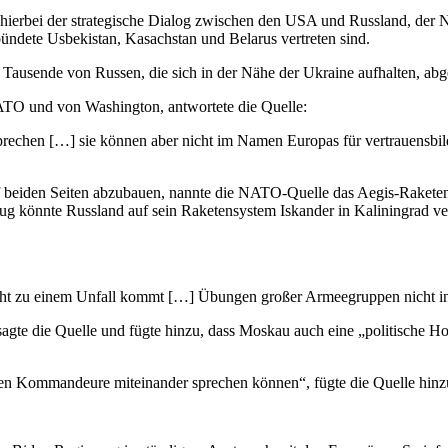
d hierbei der strategische Dialog zwischen den USA und Russland, der 
ndete Usbekistan, Kasachstan und Belarus vertreten sind.
ie Tausende von Russen, die sich in der Nähe der Ukraine aufhalten, a
ATO und von Washington, antwortete die Quelle:
rechen […] sie können aber nicht im Namen Europas für vertrauensbi
auf beiden Seiten abzubauen, nannte die NATO-Quelle das Aegis-Raket
 könnte Russland auf sein Raketensystem Iskander in Kaliningrad ver
nicht zu einem Unfall kommt […] Übungen großer Armeegruppen nicht i
agte die Quelle und fügte hinzu, dass Moskau auch eine „politische 
enen Kommandeure miteinander sprechen können“, fügte die Quelle hinz