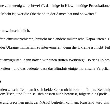
ine „ein wenig zurechtweist“, da einige in Kiew unnötige Provokatione
 Macht ist, wer die Oberhand in der Armee hat und so weiter.“
r unwahrscheinlich.
ften einzumarschieren, braucht man andere militärische Kapazitäten als j
der Ukraine militärisch zu intervenieren, denn die Ukraine ist nicht T
nzugreifen, dann hätten wir einen dritten Weltkrieg“, so der Diploma
keiten“, und das bedeute, dass das Bündnis einige moralische Verpfli
n
ien zu schaffen, damit sich beide Seiten nicht bedroht fühlen. Bei ei
vom Tisch, und Putin sei sich dessen auch bewusst, folgerte die Quelle.
ine und Georgien nicht der NATO beitreten könnten. Russland wird un