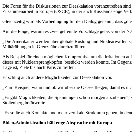
Die Foren für die Diskussionen zur Deeskalation voranzutreiben sin
Zusammenarbeit in Europa (OSCE), in der auch Russlands enge Verbü
Gleichzeitig wird als Vorbedingung für den Dialog genannt, dass „d
Auf die Frage, warum es zwei getrennte Vorschläge gebe, von der N
„Die Amerikaner werden über globale Rüstung und Nuklearwaffen sp
Militärübungen in Grenznähe durchzuführen.“
Als Beispiel für einen möglichen Kompromiss, um die Irritationen 
dieses mit Nuklearsprengköpfen bestückt werden könnte. Im Gegenzug
Lage ist, Ziele bis nach Paris zu treffen.
Er schlug auch andere Möglichkeiten zur Deeskalation vor.
„Zum Beispiel, wann und ob wir über die Ostsee fliegen, damit es 
„Es gibt Möglichkeiten, die Spannungen schon morgen abzubauen“, s
Stoltenberg befürworte.
„Es sollte auch Kontakte und mehr vertikale Strukturen geben, in d
Biden-Administration hält enge Absprache mit Europa