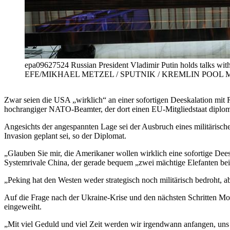
epa09627524 Russian President Vladimir Putin holds talks wit
EFE/MIKHAEL METZEL / SPUTNIK / KREMLIN POOL 
Zwar seien die USA „wirklich“ an einer sofortigen Deeskalation mit Ru
hochrangiger NATO-Beamter, der dort einen EU-Mitgliedstaat diplo
Angesichts der angespannten Lage sei der Ausbruch eines militärisch
Invasion geplant sei, so der Diplomat.
„Glauben Sie mir, die Amerikaner wollen wirklich eine sofortige De
Systemrivale China, der gerade bequem „zwei mächtige Elefanten beim 
„Peking hat den Westen weder strategisch noch militärisch bedroht, 
Auf die Frage nach der Ukraine-Krise und den nächsten Schritten Mos
eingeweiht.
„Mit viel Geduld und viel Zeit werden wir irgendwann anfangen, uns 