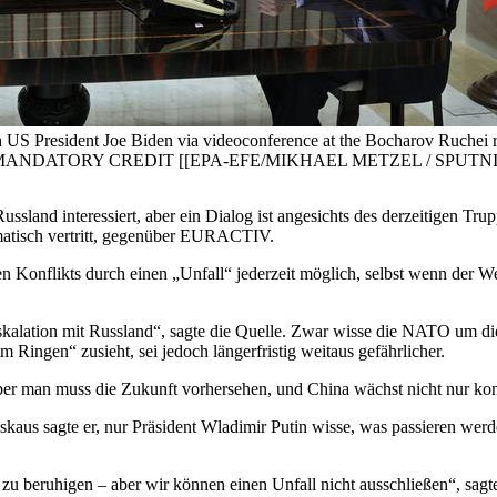
h US President Joe Biden via videoconference at the Bocharov Ruchei
MANDATORY CREDIT [[EPA-EFE/MIKHAEL METZEL / SPUTNI
ssland interessiert, aber ein Dialog ist angesichts des derzeitigen Tr
matisch vertritt, gegenüber EURACTIV.
en Konflikts durch einen „Unfall“ jederzeit möglich, selbst wenn der
eskalation mit Russland“, sagte die Quelle. Zwar wisse die NATO um d
Ringen“ zusieht, sei jedoch längerfristig weitaus gefährlicher.
aber man muss die Zukunft vorhersehen, und China wächst nicht nur kom
kaus sagte er, nur Präsident Wladimir Putin wisse, was passieren werd
zu beruhigen – aber wir können einen Unfall nicht ausschließen“, sagt