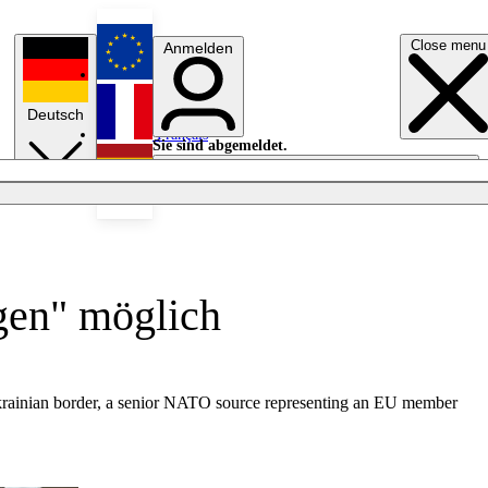
Close menu
Anmelden
English
Deutsch
Français
Sie sind abgemeldet.
Anmelden
Licht aus
Español
gen" möglich
 Ukrainian border, a senior NATO source representing an EU member