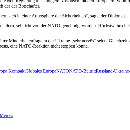
 Biden Regierung in ständigem Austausch mit den Europäern. So info
ch der der Botschafter.
ern sich in einer Atmosphäre der Sicherheit an“, sagte der Diplomat.
zu liefern, sei nicht von der NATO genehmigt worden. Höchstwahrschei
er Minderheitenfrage in der Ukraine „sehr nervös“ seien. Gleichzeitig
pests, eine NATO-Reaktion nicht stoppen könne.
ropa Kompakt
Globales Europa
NATO
NATO-Beitritt
Russland-Ukraine-
t-Memes