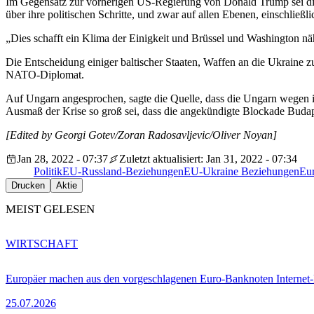
Im Gegensatz zur vorherigen US-Regierung von Donald Trump sei die
über ihre politischen Schritte, und zwar auf allen Ebenen, einschließli
„Dies schafft ein Klima der Einigkeit und Brüssel und Washington näh
Die Entscheidung einiger baltischer Staaten, Waffen an die Ukraine 
NATO-Diplomat.
Auf Ungarn angesprochen, sagte die Quelle, dass die Ungarn wegen ihr
Ausmaß der Krise so groß sei, dass die angekündigte Blockade Buda
[Edited by Georgi Gotev/Zoran Radosavljevic/Oliver Noyan]
Jan 28, 2022 - 07:37
Zuletzt aktualisiert: Jan 31, 2022 - 07:34
Politik
EU-Russland-Beziehungen
EU-Ukraine Beziehungen
Eu
Drucken
Aktie
MEIST GELESEN
WIRTSCHAFT
Europäer machen aus den vorgeschlagenen Euro-Banknoten Interne
25.07.2026