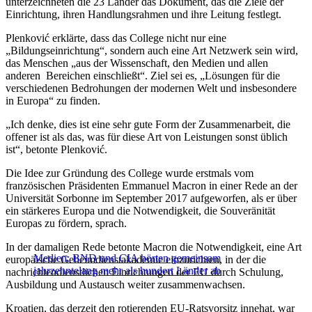
unterzeichneten die 23 Länder das Dokument, das die Ziele der
Einrichtung, ihren Handlungsrahmen und ihre Leitung festlegt.
Plenković erklärte, dass das College nicht nur eine
„Bildungseinrichtung“, sondern auch eine Art Netzwerk sein wird,
das Menschen „aus der Wissenschaft, den Medien und allen
anderen Bereichen einschließt“. Ziel sei es, „Lösungen für die
verschiedenen Bedrohungen der modernen Welt und insbesondere
in Europa“ zu finden.
„Ich denke, dies ist eine sehr gute Form der Zusammenarbeit, die
offener ist als das, was für diese Art von Leistungen sonst üblich
ist“, betonte Plenković.
Die Idee zur Gründung des College wurde erstmals vom
französischen Präsidenten Emmanuel Macron in einer Rede an der
Universität Sorbonne im September 2017 aufgeworfen, als er über
ein stärkeres Europa und die Notwendigkeit, die Souveränität
Europas zu fördern, sprach.
In der damaligen Rede betonte Macron die Notwendigkeit, eine Art
Medien: BND und CIA hörten gemeinsam
europäische Geheimdienstakademie einzurichten, in der die
jahrzehntelang mehr als hundert Länder ab
nachrichtendienstlichen Einrichtungen der EU durch Schulung,
Ausbildung und Austausch weiter zusammenwachsen.
Kroatien, das derzeit den rotierenden EU-Ratsvorsitz innehat, war