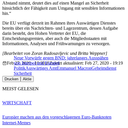
Abstand nimmt, deutet dies auf einen Mangel an Sicherheit
hinsichtlich der Fähigkeit zum Umgang mit sensiblen Informationen
hin.“
Die EU verfügt derzeit im Rahmen ihres Auswärtigen Dienstes
bereits über ein Nachrichten- und Lagezentrum, dessen Aufgabe
darin besteht, den Hohen Vertreter der EU, die
Entscheidungsgremien, aber auch die Mitgliedsstaaten mit
Informationen, Analysen und Frühwarnungen zu versorgen.
[Bearbeitet von Zoran Radosavljevic und Britta Weppner]
Neue Vorwürfe gegen BND: jahrelanges Ausspähen
Feb 27, 2020 - 10:30
von Interpol und Europol
Zuletzt aktualisiert: Feb 27, 2020 - 19:19
Politik
Auswärtiges Amt
Emmanuel Macron
Geheimdienst
Sicherheit
Drucken
Aktie
MEIST GELESEN
WIRTSCHAFT
Europäer machen aus den vorgeschlagenen Euro-Banknoten
Internet-Memes