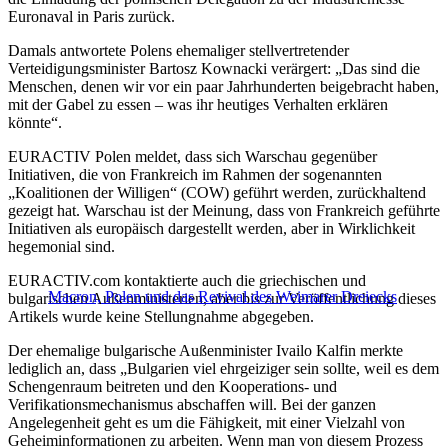
Euronaval in Paris zurück.
Damals antwortete Polens ehemaliger stellvertretender
Verteidigungsminister Bartosz Kownacki verärgert: „Das sind die
Menschen, denen wir vor ein paar Jahrhunderten beigebracht haben,
mit der Gabel zu essen – was ihr heutiges Verhalten erklären
könnte“.
EURACTIV Polen meldet, dass sich Warschau gegenüber
Initiativen, die von Frankreich im Rahmen der sogenannten
„Koalitionen der Willigen“ (COW) geführt werden, zurückhaltend
gezeigt hat. Warschau ist der Meinung, dass von Frankreich geführte
Initiativen als europäisch dargestellt werden, aber in Wirklichkeit
hegemonial sind.
EURACTIV.com kontaktierte auch die griechischen und
Macron, Polen und das Revival des Weimarer Dreiecks
bulgarischen Außenministerien, aber bis zur Veröffentlichung dieses
Artikels wurde keine Stellungnahme abgegeben.
Der ehemalige bulgarische Außenminister Ivailo Kalfin merkte
lediglich an, dass „Bulgarien viel ehrgeiziger sein sollte, weil es dem
Schengenraum beitreten und den Kooperations- und
Verifikationsmechanismus abschaffen will. Bei der ganzen
Angelegenheit geht es um die Fähigkeit, mit einer Vielzahl von
Geheiminformationen zu arbeiten. Wenn man von diesem Prozess