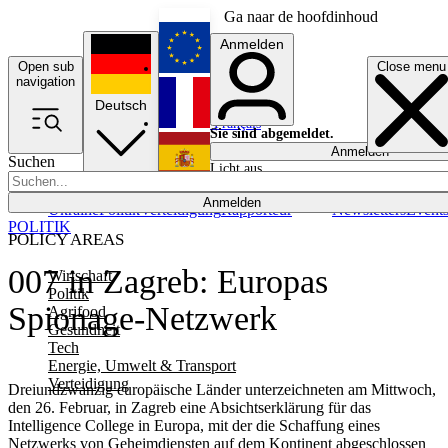
Ga naar de hoofdinhoud
Anmelden
Open sub
Close menu
English
navigation
Deutsch
Français
Sie sind abgemeldet.
Anmelden
Suchen
Licht aus
Español
Anmelden
Ukraine
Politik
Verteidigung
Rapporteur
Newsletters
Event
POLITIK
POLICY AREAS
007 in Zagreb: Europas
Wirtschaft
Politik
Spionage-Netzwerk
Agrifood
Gesundheit
Tech
Energie, Umwelt & Transport
Verteidigung
Dreiundzwanzig europäische Länder unterzeichneten am Mittwoch,
den 26. Februar, in Zagreb eine Absichtserklärung für das
Intelligence College in Europa, mit der die Schaffung eines
Netzwerks von Geheimdiensten auf dem Kontinent abgeschlossen