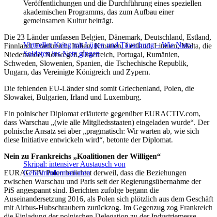
Veröffentlichungen und die Durchführung eines speziellen
akademischen Programms, das zum Aufbau einer
gemeinsamen Kultur beiträgt.
Die 23 Länder umfassen Belgien, Dänemark, Deutschland, Estland,
Virtueller Krieg mit Lügen und Täuschung – Wie Nato-
Finnland, Frankreich, Italien, Kroatien, Lettland, Litauen, Malta, die
Soldaten ins Netz gingen
Niederlande, Norwegen, Österreich, Portugal, Rumänien,
Schweden, Slowenien, Spanien, die Tschechische Republik,
Ungarn, das Vereinigte Königreich und Zypern.
Die fehlenden EU-Länder sind somit Griechenland, Polen, die
Slowakei, Bulgarien, Irland und Luxemburg.
Ein polnischer Diplomat erläuterte gegenüber EURACTIV.com,
dass Warschau „(wie alle Mitgliedsstaaten) eingeladen wurde“. Der
polnische Ansatz sei aber „
pragmatisch: Wir warten ab, wie sich
diese Initiative entwickeln wird“, betonte der Diplomat.
Nein zu Frankreichs „Koalitionen der Willigen“
Skripal: intensiver Austausch von
EURACTIV Polen berichtet derweil, dass die Beziehungen
Geheiminformationen
zwischen Warschau und Paris seit der Regierungsübernahme der
PiS angespannt sind. Berichten zufolge begann die
Auseinandersetzung 2016, als Polen sich plötzlich aus dem Geschäft
mit Airbus-Hubschraubern zurückzog. Im Gegenzug zog Frankreich
die Einladung der polnischen Delegation zu der Industriemesse