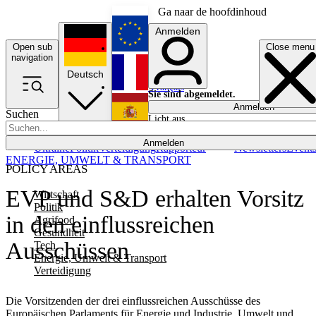
Ga naar de hoofdinhoud
Anmelden
Open sub
Close menu
English
navigation
Deutsch
Français
Sie sind abgemeldet.
Anmelden
Suchen
Licht aus
Español
Anmelden
Ukraine
Politik
Verteidigung
Rapporteur
Newsletters
Event
ENERGIE, UMWELT & TRANSPORT
POLICY AREAS
EVP und S&D erhalten Vorsitz
Wirtschaft
Politik
in den einflussreichen
Agrifood
Gesundheit
Ausschüssen
Tech
Energie, Umwelt & Transport
Verteidigung
Die Vorsitzenden der drei einflussreichen Ausschüsse des
Europäischen Parlaments für Energie und Industrie, Umwelt und