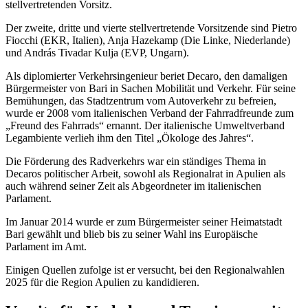
stellvertretenden Vorsitz.
Der zweite, dritte und vierte stellvertretende Vorsitzende sind Pietro
Fiocchi (EKR, Italien), Anja Hazekamp (Die Linke, Niederlande)
und András Tivadar Kulja (EVP, Ungarn).
Als diplomierter Verkehrsingenieur beriet Decaro, den damaligen
Bürgermeister von Bari in Sachen Mobilität und Verkehr. Für seine
Bemühungen, das Stadtzentrum vom Autoverkehr zu befreien,
wurde er 2008 vom italienischen Verband der Fahrradfreunde zum
„Freund des Fahrrads“ ernannt. Der italienische Umweltverband
Legambiente verlieh ihm den Titel „Ökologe des Jahres“.
Die Förderung des Radverkehrs war ein ständiges Thema in
Decaros politischer Arbeit, sowohl als Regionalrat in Apulien als
auch während seiner Zeit als Abgeordneter im italienischen
Parlament.
Im Januar 2014 wurde er zum Bürgermeister seiner Heimatstadt
Bari gewählt und blieb bis zu seiner Wahl ins Europäische
Parlament im Amt.
Einigen Quellen zufolge ist er versucht, bei den Regionalwahlen
2025 für die Region Apulien zu kandidieren.