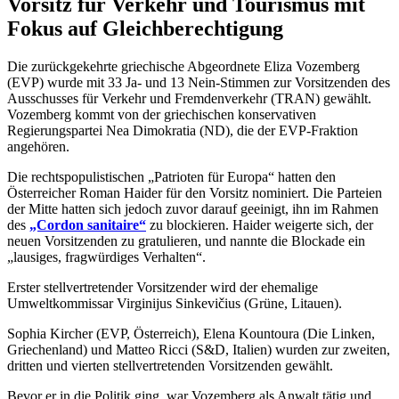
Vorsitz für Verkehr und Tourismus
mit
Fokus auf Gleichberechtigung
Die zurückgekehrte griechische Abgeordnete Eliza Vozemberg
(EVP) wurde mit 33 Ja- und 13 Nein-Stimmen zur Vorsitzenden des
Ausschusses für Verkehr und Fremdenverkehr (TRAN) gewählt.
Vozemberg kommt von der griechischen konservativen
Regierungspartei Nea Dimokratia (ND), die der EVP-Fraktion
angehören.
Die rechtspopulistischen „Patrioten für Europa“ hatten den
Österreicher Roman Haider für den Vorsitz nominiert. Die Parteien
der Mitte hatten sich jedoch zuvor darauf geeinigt, ihn im Rahmen
des
„Cordon sanitaire“
zu blockieren. Haider weigerte sich, der
neuen Vorsitzenden zu gratulieren, und nannte die Blockade ein
„lausiges, fragwürdiges Verhalten“.
Erster stellvertretender Vorsitzender wird der ehemalige
Umweltkommissar Virginijus Sinkevičius (Grüne, Litauen).
Sophia Kircher (EVP, Österreich), Elena Kountoura (Die Linken,
Griechenland) und Matteo Ricci (S&D, Italien) wurden zur zweiten,
dritten und vierten stellvertretenden Vorsitzenden gewählt.
Bevor er in die Politik ging, war Vozemberg als Anwalt tätig und